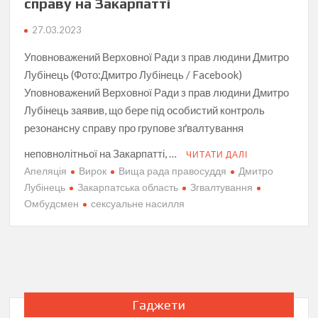
справу на Закарпатті
27.03.2023
Уповноважений Верховної Ради з прав людини Дмитро
Лубінець (Фото:Дмитро Лубінець / Facebook)
Уповноважений Верховної Ради з прав людини Дмитро
Лубінець заявив, що бере під особистий контроль
резонансну справу про групове зґвалтування
неповнолітньої на Закарпатті, …
ЧИТАТИ ДАЛІ
Апеляція
Вирок
Вища рада правосуддя
Дмитро
Лубінець
Закарпатська область
Згвалтування
Омбудсмен
сексуальне насилля
Гаджети