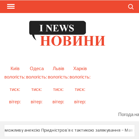
Skip
Search
to
content
I
Смарт
новини
NEW
України
і світу
Київ
Одеса
Львів
Харків
вологість:
вологість:
вологість:
вологість:
тиск:
тиск:
тиск:
тиск:
вітер:
вітер:
вітер:
вітер:
Погода на
о можливу анексію Придністров’я є тактикою залякування – Мая Сан