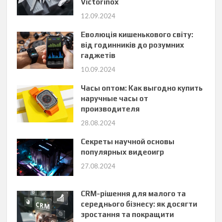
Victorinox
12.09.2024
Еволюція кишенькового світу:
від годинників до розумних
гаджетів
10.09.2024
Часы оптом: Как выгодно купить
наручные часы от
производителя
28.08.2024
Секреты научной основы
популярных видеоигр
27.08.2024
CRM-рішення для малого та
середнього бізнесу: як досягти
зростання та покращити