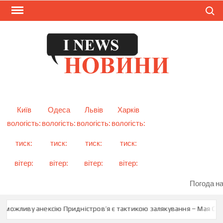
Skip
Search
to
content
I
Смарт
новини
NEW
України
і світу
Київ
Одеса
Львів
Харків
вологість:
вологість:
вологість:
вологість:
тиск:
тиск:
тиск:
тиск:
вітер:
вітер:
вітер:
вітер:
Погода на
 можливу анексію Придністров’я є тактикою залякування – Мая Санд