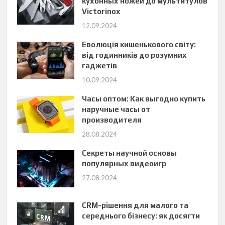
кухонных ножей до мультитулов
Victorinox
12.09.2024
Еволюція кишенькового світу:
від годинників до розумних
гаджетів
10.09.2024
Часы оптом: Как выгодно купить
наручные часы от
производителя
28.08.2024
Секреты научной основы
популярных видеоигр
27.08.2024
CRM-рішення для малого та
середнього бізнесу: як досягти