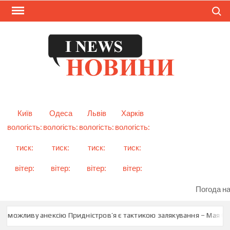
Skip
Search
to
content
I
Смарт
новини
NEW
України
і світу
Київ
Одеса
Львів
Харків
вологість:
вологість:
вологість:
вологість:
тиск:
тиск:
тиск:
тиск:
вітер:
вітер:
вітер:
вітер:
Погода на
о можливу анексію Придністров’я є тактикою залякування – Мая Сан