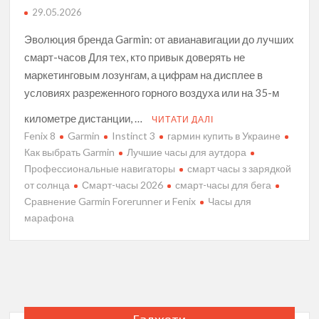
29.05.2026
Эволюция бренда Garmin: от авианавигации до лучших
смарт-часов Для тех, кто привык доверять не
маркетинговым лозунгам, а цифрам на дисплее в
условиях разреженного горного воздуха или на 35-м
километре дистанции, …
ЧИТАТИ ДАЛІ
Fenix 8
Garmin
Instinct 3
гармин купить в Украине
Как выбрать Garmin
Лучшие часы для аутдора
Профессиональные навигаторы
смарт часы з зарядкой
от солнца
Смарт-часы 2026
смарт-часы для бега
Сравнение Garmin Forerunner и Fenix
Часы для
марафона