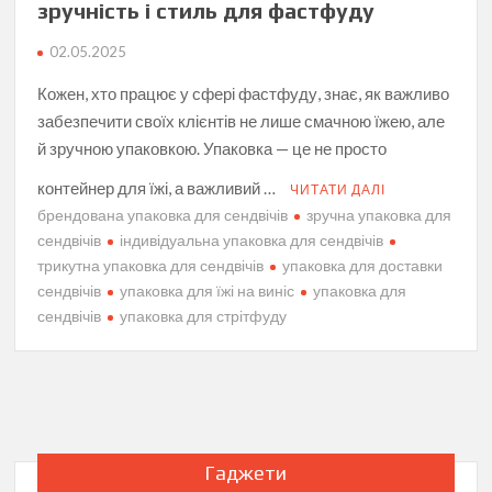
зручність і стиль для фастфуду
02.05.2025
Кожен, хто працює у сфері фастфуду, знає, як важливо
забезпечити своїх клієнтів не лише смачною їжею, але
й зручною упаковкою. Упаковка — це не просто
контейнер для їжі, а важливий …
ЧИТАТИ ДАЛІ
брендована упаковка для сендвічів
зручна упаковка для
сендвічів
індивідуальна упаковка для сендвічів
трикутна упаковка для сендвічів
упаковка для доставки
сендвічів
упаковка для їжі на виніс
упаковка для
сендвічів
упаковка для стрітфуду
Гаджети