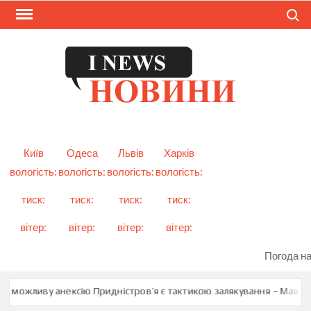
Skip
Search
to
content
I
Смарт
новини
NEW
України
і світу
Київ
Одеса
Львів
Харків
вологість:
вологість:
вологість:
вологість:
тиск:
тиск:
тиск:
тиск:
вітер:
вітер:
вітер:
вітер:
Погода на
ро можливу анексію Придністров’я є тактикою залякування – Мая Са