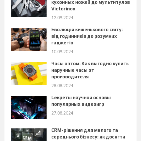
кухонных ножей до мультитулов
Victorinox
12.09.2024
Еволюція кишенькового світу:
від годинників до розумних
гаджетів
10.09.2024
Часы оптом: Как выгодно купить
наручные часы от
производителя
28.08.2024
Секреты научной основы
популярных видеоигр
27.08.2024
CRM-рішення для малого та
середнього бізнесу: як досягти