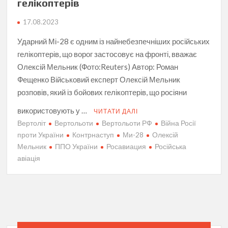
гелікоптерів
17.08.2023
Ударний Мі-28 є одним із найнебезпечніших російських
гелікоптерів, що ворог застосовує на фронті, вважає
Олексій Мельник (Фото:Reuters) Автор: Роман
Фещенко Військовий експерт Олексій Мельник
розповів, який із бойових гелікоптерів, що росіяни
використовують у …
ЧИТАТИ ДАЛІ
Вертоліт
Вертольоти
Вертольоти РФ
Війна Росії
проти України
Контрнаступ
Ми-28
Олексій
Мельник
ППО України
Росавиация
Російська
авіація