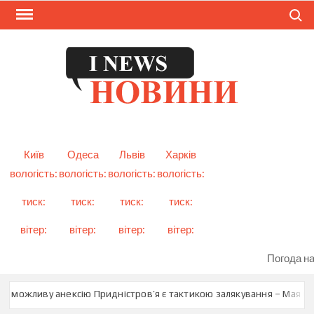
Skip
Search
to
content
I
Смарт
новини
NEW
України
і світу
Київ
Одеса
Львів
Харків
вологість:
вологість:
вологість:
вологість:
тиск:
тиск:
тиск:
тиск:
вітер:
вітер:
вітер:
вітер:
Погода на
о можливу анексію Придністров’я є тактикою залякування – Мая Сан