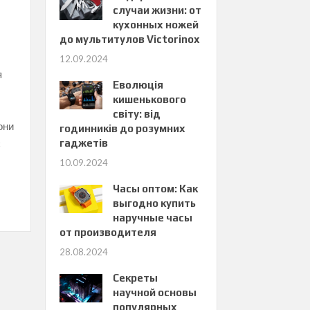
случаи жизни: от
кухонных ножей
до мультитулов Victorinox
12.09.2024
я
Еволюція
кишенькового
світу: від
они
годинників до розумних
є
гаджетів
10.09.2024
Часы оптом: Как
выгодно купить
наручные часы
от производителя
28.08.2024
Секреты
научной основы
популярных