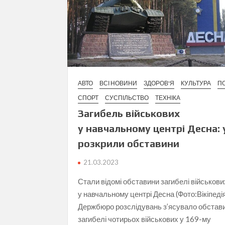
АВТО
ВСІ НОВИНИ
ЗДОРОВ'Я
КУЛЬТУРА
ПО
СПОРТ
СУСПІЛЬСТВО
ТЕХНІКА
Загибель військових
у навчальному центрі Десна: 
розкрили обставини
21.03.2023
Стали відомі обставини загибелі військови
у навчальному центрі Десна (Фото:Вікіпеді
Держбюро розслідувань з’ясувало обстав
загибелі чотирьох військових у 169-му