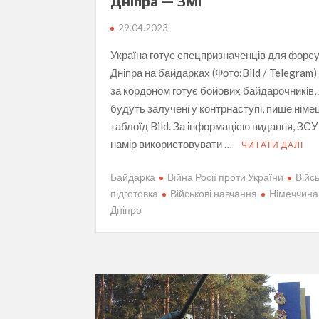
Дніпра — ЗМІ
29.04.2023
Україна готує спецпризначенців для форс
Дніпра на байдарках (Фото:Bild / Telegram)
за кордоном готує бойових байдарочників, 
будуть залучені у контрнаступі, пише німе
таблоїд Bild. За інформацією видання, ЗС
намір використовувати …
ЧИТАТИ ДАЛІ
Байдарка
Війна Росії проти України
Війс
підготовка
Військові навчання
Німеччина
Дніпро