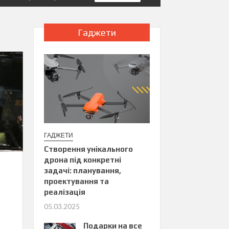
Гаджети
ГАДЖЕТИ
Створення унікального
дрона під конкретні
задачі: планування,
проектування та
реалізація
05.03.2025
Подарки на все