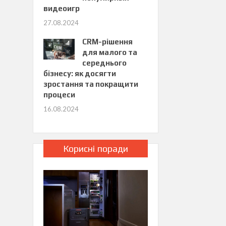
видеоигр
27.08.2024
CRM-рішення
для малого та
середнього
бізнесу: як досягти
зростання та покращити
процеси
16.08.2024
Корисні поради