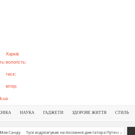
арт
вини
NEWS
раїни
віту
Харків
ть:
вологість:
тиск:
вітер:
k.ua
ХНІКА
НАУКА
ГАДЖЕТИ
ЗДОРОВЕ ЖИТТЯ
СТИЛЬ
 Санду
Туск відреагував на послання диктатора Путіна до росіян