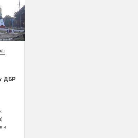
ДІЇ
у ДБР
х
я)
ини