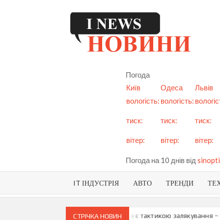
Skip
to
content
I
См
но
Ук
Погода
і с
Київ
Одеса
Львів
вологість:
вологість:
вологіс
тиск:
тиск:
тиск:
вітер:
вітер:
вітер:
Погода на 10 днів від
sinopti
IT ІНДУСТРІЯ
АВТО
ТРЕНДИ
ТЕ
и про можливу анексію Придністров’я є тактикою залякування – Мая
СТРІЧКА НОВИН