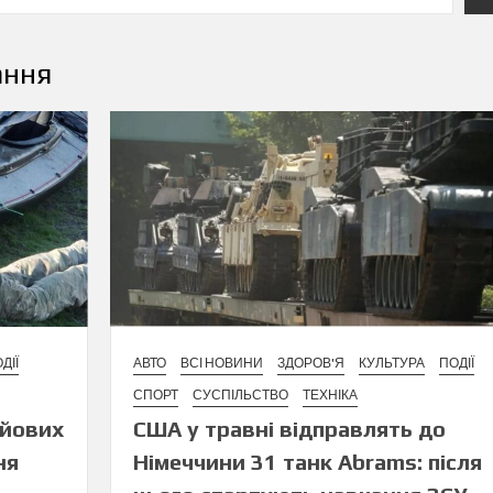
ання
ДІЇ
АВТО
ВСІ НОВИНИ
ЗДОРОВ'Я
КУЛЬТУРА
ПОДІЇ
СПОРТ
СУСПІЛЬСТВО
ТЕХНІКА
ойових
США у травні відправлять до
ня
Німеччини 31 танк Abrams: після