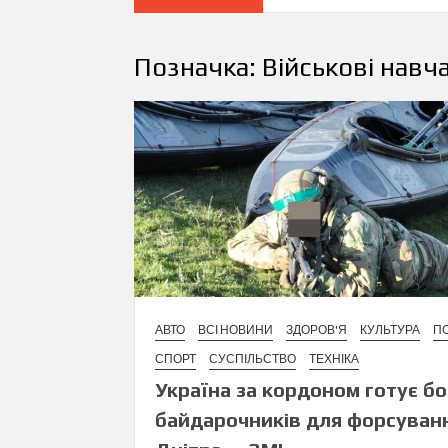
Позначка:
Військові навч
АВТО
ВСІ НОВИНИ
ЗДОРОВ'Я
КУЛЬТУРА
ПО
СПОРТ
СУСПІЛЬСТВО
ТЕХНІКА
Україна за кордоном готує б
байдарочників для форсуван