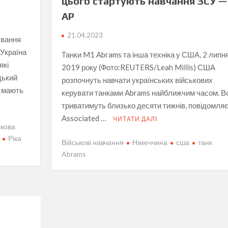
цього стартують навчання ЗСУ —
AP
21.04.2023
ування
 Україна
Танки M1 Abrams та інша техніка у США, 2 липн
які
2019 року (Фото:REUTERS/Leah Millis) США
цький
розпочнуть навчати українських військових
У мають
керувати танками Abrams найближчим часом. В
триватимуть близько десяти тижнів, повідомля
Associated …
ЧИТАТИ ДАЛІ
ькова
Ріка
Військові навчання
Німеччина
сша
танк
Abrams