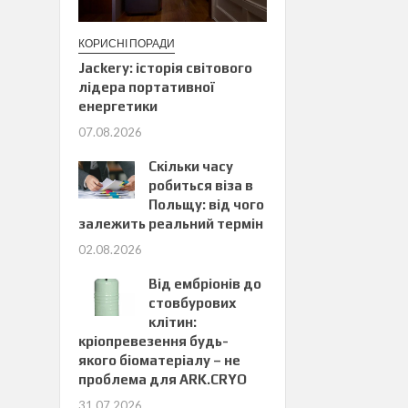
КОРИСНІ ПОРАДИ
Jackery: історія світового
лідера портативної
енергетики
07.08.2026
Скільки часу
робиться віза в
Польщу: від чого
залежить реальний термін
02.08.2026
Від ембріонів до
стовбурових
клітин:
кріопревезення будь-
якого біоматеріалу – не
проблема для ARK.CRYO
31.07.2026