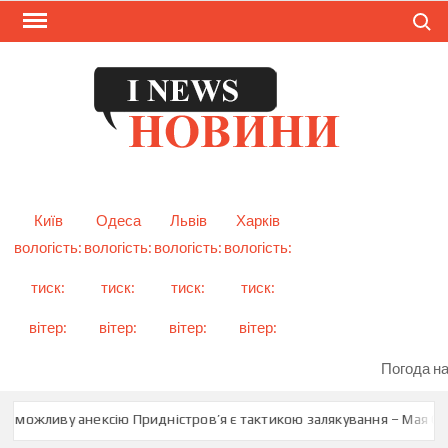
Skip
Search
to
content
I
Смарт
новини
NEW
України
і світу
Київ
Одеса
Львів
Харків
вологість:
вологість:
вологість:
вологість:
тиск:
тиск:
тиск:
тиск:
вітер:
вітер:
вітер:
вітер:
Погода на
о можливу анексію Придністров’я є тактикою залякування – Мая Сан