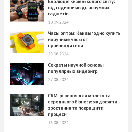
Еволюція кишенькового світу:
від годинників до розумних
гаджетів
10.09.2024
Часы оптом: Как выгодно купить
наручные часы от
производителя
28.08.2024
Секреты научной основы
популярных видеоигр
27.08.2024
CRM-рішення для малого та
середнього бізнесу: як досягти
зростання та покращити
процеси
16.08.2024