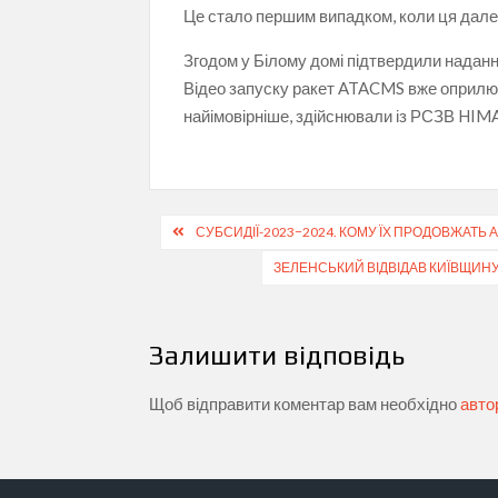
Це стало першим випадком, коли ця далек
Згодом у Білому домі підтвердили надання
Відео запуску ракет ATACMS вже оприлю
найімовірніше, здійснювали із РСЗВ HIM
Навігація
СУБСИДІЇ-2023−2024. КОМУ ЇХ ПРОДОВЖАТ
записів
ЗЕЛЕНСЬКИЙ ВІДВІДАВ КИЇВЩИНУ
Залишити відповідь
Щоб відправити коментар вам необхідно
авто