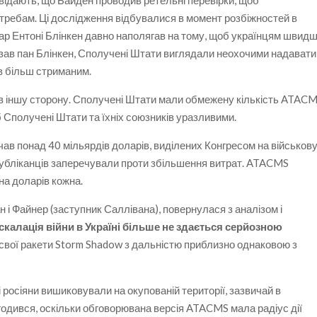
овідають, що Байден проводив ретельні перевірки, щоб
отребам. Ці дослідження відбувалися в момент розбіжностей в
тар Ентоні Блінкен давно наполягав на тому, щоб українцям швид
азав пан Блінкен, Сполучені Штати виглядали неохочими надавати
ув більш стриманим.
 іншу сторону. Сполучені Штати мали обмежену кількість ATACM
б Сполучені Штати та їхніх союзників уразливими.
чав понад 40 мільярдів доларів, виділених Конгресом на військов
спубліканців заперечували проти збільшення витрат. ATACMS
на доларів кожна.
н і Файнер (заступник Саллівана), повернулася з аналізом і
скалація війни в Україні більше не здається серйозною
 свої ракети Storm Shadow з дальністю приблизно однаковою з
і росіяни вишиковували на окупованій території, зазвичай в
огодився, оскільки обговорювана версія ATACMS мала радіус дії