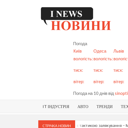
Skip
to
content
I
См
но
Ук
Погода
і с
Київ
Одеса
Львів
вологість:
вологість:
вологіс
тиск:
тиск:
тиск:
вітер:
вітер:
вітер:
Погода на 10 днів від
sinopti
IT ІНДУСТРІЯ
АВТО
ТРЕНДИ
ТЕ
про можливу анексію Придністров’я є тактикою залякування – Мая С
СТРІЧКА НОВИН