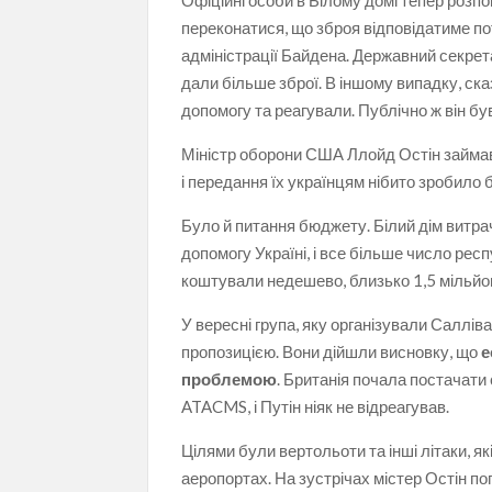
Офіційні особи в Білому домі тепер розп
переконатися, що зброя відповідатиме п
адміністрації Байдена. Державний секре
дали більше зброї. В іншому випадку, ск
допомогу та реагували. Публічно ж він б
Міністр оборони США Ллойд Остін займав
і передання їх українцям нібито зробило 
Було й питання бюджету. Білий дім витра
допомогу Україні, і все більше число ре
коштували недешево, близько 1,5 мільйо
У вересні група, яку організували Салліва
пропозицією. Вони дійшли висновку, що
е
проблемою
. Британія почала постачати
ATACMS, і Путін ніяк не відреагував.
Цілями були вертольоти та інші літаки, як
аеропортах. На зустрічах містер Остін п