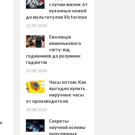
случаи жизни: от
кухонных ножей
до мультитулов Victorinox
12.09.2024
Еволюція
кишенькового
світу: від
годинників до розумних
гаджетів
10.09.2024
Часы оптом: Как
выгодно купить
наручные часы
от производителя
28.08.2024
Секреты
ив
научной основы
популярных