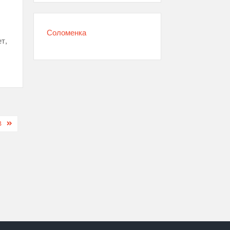
Соломенка
т,
В