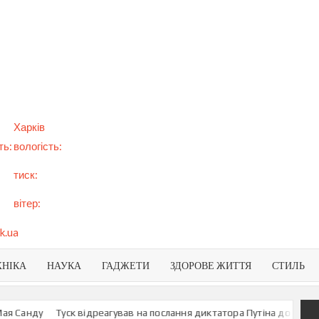
арт
вини
NEWS
раїни
віту
Харків
ть:
вологість:
тиск:
вітер:
k.ua
ХНІКА
НАУКА
ГАДЖЕТИ
ЗДОРОВЕ ЖИТТЯ
СТИЛЬ
анду
Туск відреагував на послання диктатора Путіна до росіян
У