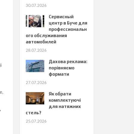
30.07.2026
Сервисный
центр в Буче для
профессиональн
ого обслуживания
автомобилей
28.07.2026
Дахова реклама:
і
порівняємо
формати
27.07.2026
е,
Як обрати
комплектуючі
для натяжних
?
стель?
25.07.2026