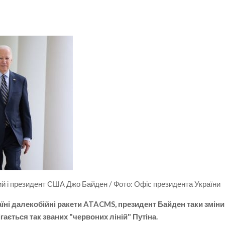
й і президент США Джо Байден / Фото: Офіс президента України
аїні далекобійні ракети ATACMS, президент Байден таки змін
гається так званих "червоних ліній" Путіна.