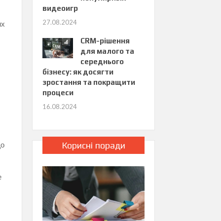
видеоигр
27.08.2024
их
CRM-рішення
для малого та
середнього
бізнесу: як досягти
зростання та покращити
процеси
16.08.2024
що
Корисні поради
е