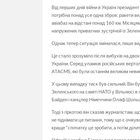
Від перших днів війни в Україні президе
потрібна понад усе одна зброя: ракети ве
авіабаз на відстані понад 160 км. Місяцями
напружених приватних зустрічей із Зеленс
Однак тепер ситуація змінилася, пише ви
Це стало зрозуміло після вибухів на двох а
України. Серед уламків російських верто
ATACMS, які були останнім великим нев
У цьому випадку тиск був сильний. Він був
Зеленського на саміті НАТО у Вільнюсі в л
Байден і канцлер Німеччини Олаф Шольц 
Тоді з гіркотою він сказав журналістам,
не піднімати це питання, тому що є очікув
краще “спочатку це зробити, а потім ділит