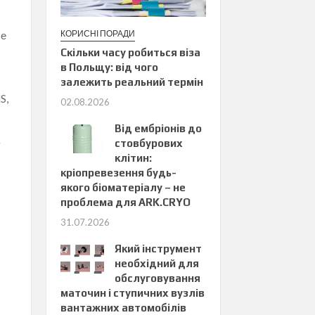
КОРИСНІ ПОРАДИ
ше
Скільки часу робиться віза
в Польщу: від чого
залежить реальний термін
S,
02.08.2026
Від ембріонів до
стовбурових
у
клітин:
кріопревезення будь-
якого біоматеріалу – не
проблема для ARK.CRYO
31.07.2026
Який інструмент
необхідний для
обслуговування
маточин і ступичних вузлів
вантажних автомобілів