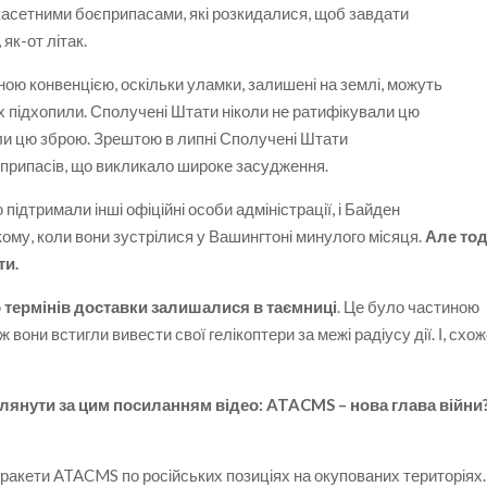
касетними боєприпасами, які розкидалися, щоб завдати
як-от літак.
ою конвенцією, оскільки уламки, залишені на землі, можуть
і їх підхопили. Сполучені Штати ніколи не ратифікували цю
ли цю зброю. Зрештою в липні Сполучені Штати
оєприпасів, що викликало широке засудження.
дтримали інші офіційні особи адміністрації, і Байден
кому, коли вони зустрілися у Вашингтоні минулого місяця.
Але тод
ти.
 термінів доставки залишалися в таємниці
. Це було частиною
 вони встигли вивести свої гелікоптери за межі радіусу дії. І, схож
лянути за цим посиланням відео: ATACMS – нова глава війни
ракети ATACMS по російських позиціях на окупованих територіях.