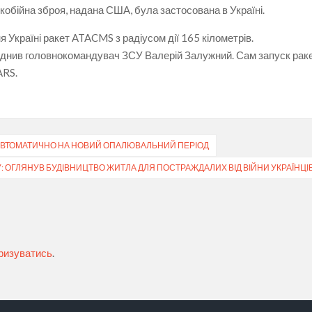
обійна зброя, надана США, була застосована в Україні.
 Україні ракет ATACMS з радіусом дії 165 кілометрів.
днив головнокомандувач ЗСУ Валерій Залужний. Сам запуск раке
ARS.
Ь АВТОМАТИЧНО НА НОВИЙ ОПАЛЮВАЛЬНИЙ ПЕРІОД
: ОГЛЯНУВ БУДІВНИЦТВО ЖИТЛА ДЛЯ ПОСТРАЖДАЛИХ ВІД ВІЙНИ УКРАЇНЦІ
ризуватись
.