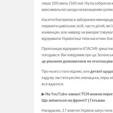
лише 100 миль (160 км) і була озброєна 
максимальної шкоди незахищеним цілям, 
Касетні боєприпаси заборонені міжнародн
поранити цивільних осіб, часто дітей, як
конвенцію, але навряд чи використовува
відправили Україні інші типи касетних б
Пропозицію відправити ATACMS зрештою пі
погодився. Він повідомив про це Зеленсь
це рішення домовилися не оголошува
Про нього стало відомо, але
деталі щодо
задуму застати росіян зненацька, перш ніж
все вдалося.
▶ На YouTube-каналі ТСН можна перег
Що зміниться на фронті? | Гетьман
Нагадаємо, 17 жовтня Україна запустила 