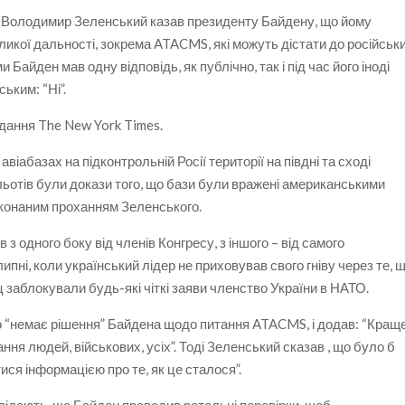
нт Володимир Зеленський казав президенту Байдену, що йому
ликої дальності, зокрема ATACMS, які можуть дістати до російськ
 Байден мав одну відповідь, як публічно, так і під час його іноді
ьким: “Ні”.
дання The New York Times.
віабазах на підконтрольній Росії території на півдні та сході
льотів були докази того, що бази були вражені американськими
иконаним проханням Зеленського.
 з одного боку від членів Конгресу, з іншого – від самого
ипні, коли український лідер не приховував свого гніву через те, 
заблокували будь-які чіткі заяви членство України в НАТО.
 що “немає рішення” Байдена щодо питання ATACMS, і додав: “Кращ
ання людей, військових, усіх”. Тоді Зеленський сказав , що було б
ися інформацією про те, як це сталося”.