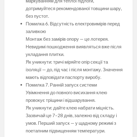
маркуванням для теплої підлоги,
дотримуйтеся рекомендованої товщини шару,
без пустот.
Помилка 6. Відсутність електровимірів перед
заливкою
Монтаж без замірів опору — це лотерея.
Невидимі пошкодження виявляться вже після
укладання плитки.
Як уникнути: тричі міряйте опір секції та
ізоляції — до, під час і після монтажу. Значення
мають відповідати паспорту виробу.
Помилка 7. Ранній запуск системи
Увімкнення до повного висихання клею
провокує тріщини і відшарування.
Як уникнути: дайте клею набрати міцність.
Зазвичай це 7–28 днів, залежно від складу і
умов. Перший запуск — у щадному режимі з
поетапним підвищенням температури.