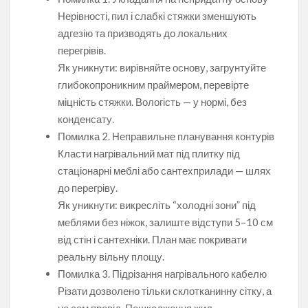
Нерівності, пил і слабкі стяжки зменшують
адгезію та призводять до локальних
перегрівів.
Як уникнути: вирівняйте основу, загрунтуйте
глибокопроникним праймером, перевірте
міцність стяжки. Вологість — у нормі, без
конденсату.
Помилка 2. Неправильне планування контурів
Класти нагрівальний мат під плитку під
стаціонарні меблі або сантехприлади — шлях
до перегріву.
Як уникнути: викресліть “холодні зони” під
меблями без ніжок, залиште відступи 5–10 см
від стін і сантехніки. План має покривати
реальну вільну площу.
Помилка 3. Підрізання нагрівального кабелю
Різати дозволено тільки склотканинну сітку, а