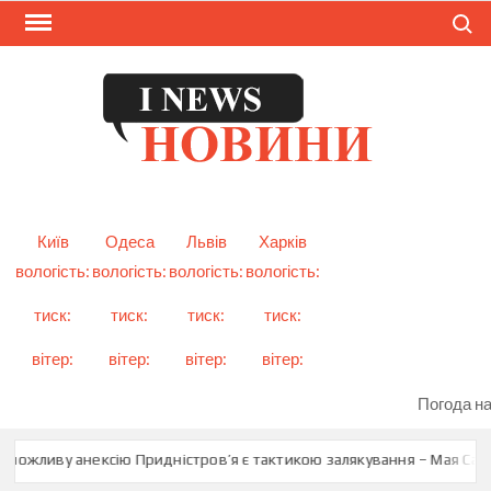
Skip
Search
to
content
I
Смарт
новини
NEW
України
і світу
Київ
Одеса
Львів
Харків
вологість:
вологість:
вологість:
вологість:
тиск:
тиск:
тиск:
тиск:
вітер:
вітер:
вітер:
вітер:
Погода на
можливу анексію Придністров’я є тактикою залякування – Мая Санду