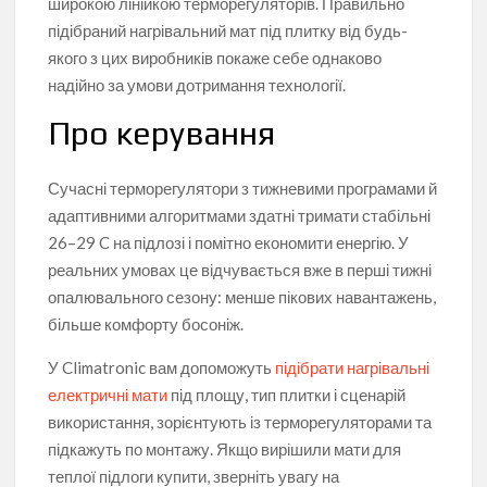
широкою лінійкою терморегуляторів. Правильно
підібраний нагрівальний мат під плитку від будь-
якого з цих виробників покаже себе однаково
надійно за умови дотримання технології.
Про керування
Сучасні терморегулятори з тижневими програмами й
адаптивними алгоритмами здатні тримати стабільні
26–29 C на підлозі і помітно економити енергію. У
реальних умовах це відчувається вже в перші тижні
опалювального сезону: менше пікових навантажень,
більше комфорту босоніж.
У Climatronic вам допоможуть
підібрати нагрівальні
електричні мати
під площу, тип плитки і сценарій
використання, зорієнтують із терморегуляторами та
підкажуть по монтажу. Якщо вирішили мати для
теплої підлоги купити, зверніть увагу на