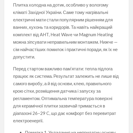
Плитка холодна на дотик, особливо у вологому
кліматі Західної України. Саме тому нагрівальні
електричні мати стали популярним рішенням для
ванних, кухонь та коридорів. Та навіть найкращий
комплект від AHT, Heat Wave чи Magnum Heating
можна зіпсувати неправильним монтажем. Нижче —
сім найчастіших помилок і практичні поради, як їх не
допустити.
Перед стартом важливо пам’ятати: тепла підлога
працює як система. Результат залежить не лише від
самого виробу, а й від основи, клею, правильного
крою сітки, розміщення датчика і запуску за
регламентом. Оптимальна температура поверхні
для керамічної плитки зазвичай тримається в
діапазоні 26–29 C, що дає комфорт без перевитрат
електроенергії.
Помилка 1. Укладання на непридатну основу