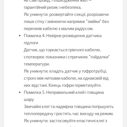
не сам провід. Пошкодження жил —
гарантійний ризик і небезпека.
Як уникнути: розвертайте секції, розрізаючи
лише сітку і змінюючи напрямок “змійки” без
перегинів кабелю з малим радіусом.
Помилка 4. Невірне розміщення датчика
підлоги
Датчик, що торкається гріючого кабелю,
спотворює показники і спричиняє “гойдалки”
температури.
Як уникнути: кладіть датчик у гофротрубці,
строго між нитками кабелю, на однаковій від
них відстані. Кінець гофри герметизуйте.
Помилка 5. Неправильний клей і товщина
шару
Звичайні клеї та надмірна товщина погіршують
теплопередачу і ростять час виходу на режим.
Як уникнути: застосовуйте еластичні клеї з