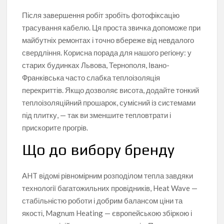
Після завершення робіт зробіть фотофіксацію
трасування кабелю. Ця проста звичка допоможе при
майбутніх ремонтах і точно вбереже від невдалого
свердління. Корисна порада для нашого регіону: у
старих будинках Львова, Тернополя, Івано-
Франківська часто слабка теплоізоляція
перекриттів. Якщо дозволяє висота, додайте тонкий
теплоізоляційний прошарок, сумісний із системами
під плитку, — так ви зменшите тепловтрати і
прискорите прогрів.
Що до вибору бренду
AHT відомі рівномірним розподілом тепла завдяки
технології багатожильних провідників, Heat Wave —
стабільністю роботи і добрим балансом ціни та
якості, Magnum Heating — європейською збіркою і