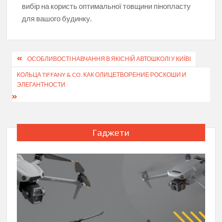
вибір на користь оптимальної товщини пінопласту
для вашого будинку.
Навігація
ОСОБЛИВОСТІ НАВЧАННЯ В ЯКІСНІЙ АВТОШКОЛІ У КИЇВІ
записів
КОЛЬЦА TIFFANY & CO. КАК ОЛИЦЕТВОРЕНИЕ РОСКОШИ И
ЭЛЕГАНТНОСТИ
Гаджети