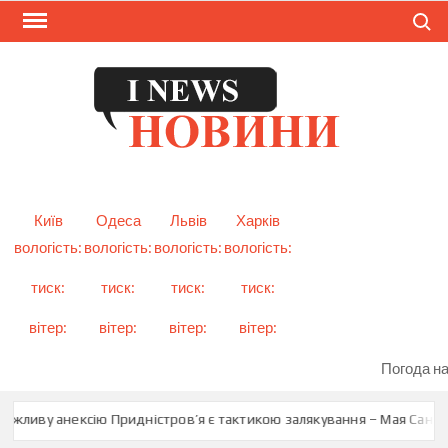
Skip
Search
to
content
I
Смарт
новини
NEW
України
і світу
Київ
Одеса
Львів
Харків
вологість:
вологість:
вологість:
вологість:
тиск:
тиск:
тиск:
тиск:
вітер:
вітер:
вітер:
вітер:
Погода на
ливу анексію Придністров’я є тактикою залякування – Мая Санду