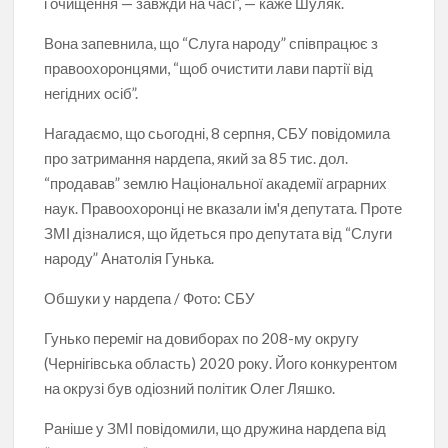
і очищення — завжди на часі”, — каже Шуляк.
Вона запевнила, що “Слуга народу” співпрацює з
правоохоронцями, “щоб очистити лави партії від
негідних осіб”.
Нагадаємо, що сьогодні, 8 серпня, СБУ повідомила
про затримання нардепа, який за 85 тис. дол.
“продавав” землю Національної академії аграрних
наук. Правоохоронці не вказали ім'я депутата. Проте
ЗМІ дізналися, що йдеться про депутата від “Слуги
народу” Анатолія Гунька.
Обшуки у нардепа / Фото: СБУ
Гунько переміг на довиборах по 208-му округу
(Чернігівська область) 2020 року. Його конкурентом
на окрузі був одіозний політик Олег Ляшко.
Раніше у ЗМІ повідомили, що дружина нардепа від