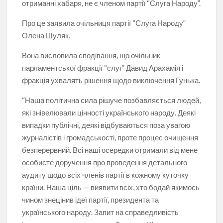
отриманні хабаря, не є членом партії “Слуга Народу”.
Про це заявила очільниця партії “Слуга Народу”
Олена Шуляк.
Вона висловила сподівання, що очільник
парламентської фракції “слуг” Давид Арахамія і
фракція ухвалять рішення щодо виключення Гунька.
“Наша політична сила рішуче позбавляється людей,
які знівелювали цінності українського народу. Деякі
випадки публічні, деякі відбуваються поза увагою
журналістів і громадськості, проте процес очищення
безперервний. Всі наші осередки отримали від мене
особисте доручення про проведення детального
аудиту щодо всіх членів партії в кожному куточку
країни. Наша ціль — виявити всіх, хто бодай якимось
чином знецінив ідеї партії, президента та
українського народу. Запит на справедливість