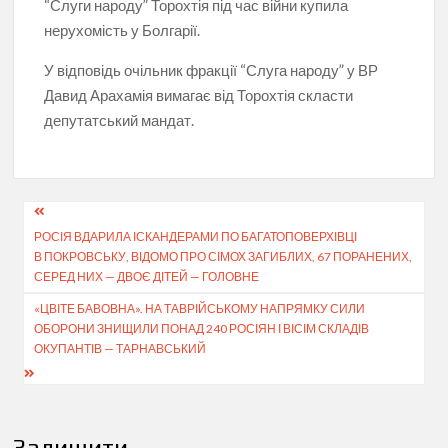
“Слуги народу” Торохтія під час війни купила
нерухомість у Болгарії.
У відповідь очільник фракції “Слуга народу” у ВР
Давид Арахамія вимагає від Торохтія скласти
депутатський мандат.
Навігація
РОСІЯ ВДАРИЛА ІСКАНДЕРАМИ ПО БАГАТОПОВЕРХІВЦІ
записів
В ПОКРОВСЬКУ, ВІДОМО ПРО СІМОХ ЗАГИБЛИХ, 67 ПОРАНЕНИХ,
СЕРЕД НИХ — ДВОЄ ДІТЕЙ — ГОЛОВНЕ
«ЦВІТЕ БАВОВНА». НА ТАВРІЙСЬКОМУ НАПРЯМКУ СИЛИ
ОБОРОНИ ЗНИЩИЛИ ПОНАД 240 РОСІЯН І ВІСІМ СКЛАДІВ
ОКУПАНТІВ — ТАРНАВСЬКИЙ
Залишити