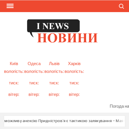
Skip
Search
to
content
I
Смарт
новини
NEW
України
і світу
Київ
Одеса
Львів
Харків
вологість:
вологість:
вологість:
вологість:
тиск:
тиск:
тиск:
тиск:
вітер:
вітер:
вітер:
вітер:
Погода на
о можливу анексію Придністров’я є тактикою залякування – Мая Сан