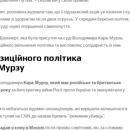
равління Путіна”, – сказав він у своїй промові.
, розповіла журналістам, що її підзахисний за рік ув’язнення сх
леми зі здоров’ям після двох отруєнь. У середині березня політик
ь суду через погіршення самопочуття.
 Броннерт, яка була присутня на суді Володимира Кара-Мурзи,
гайного звільнення політика та висловлює солідарність із ним.
зиційного політика
Мурзу
 Володимира
Кара-Мурзу, який має російське та британське
 року
за його критику війни Росії проти України та звинуватили у
з небагатьох відомих опозиціонерів, які вирішили залишитися в
 виступив на CNN, де назвав Кремль “режимом убивць”.
падав у кому в Москві
після прояву симптомів, які, за словами