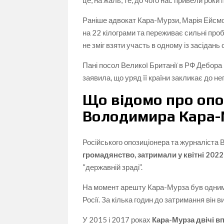
це, на жаль, те, до чого нас привели роки п
Раніше адвокат Кара-Мурзи, Марія Ейсмонт
на 22 кілограми та переживає сильні проб
не зміг взяти участь в одному із засідан
Пані посол Великої Британії в РФ Дебора
заявила, що уряд її країни закликає до не
Що відомо про опо
Володимира Кара-
Російського опозиціонера та журналіста
громадянство, затримали у квітні 2022
“державній зраді”.
На момент арешту Кара-Мурза був одним і
Росії. За кілька годин до затримання він
У 2015 і 2017 роках
Кара-Мурза двічі в