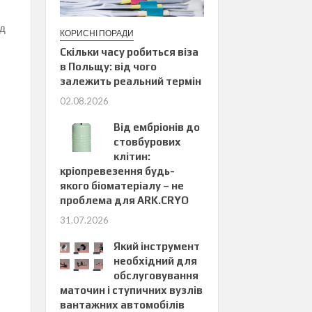
уд
КОРИСНІ ПОРАДИ
Скільки часу робиться віза
в Польщу: від чого
залежить реальний термін
02.08.2026
Від ембріонів до
стовбурових
клітин:
кріопревезення будь-
якого біоматеріалу – не
проблема для ARK.CRYO
31.07.2026
Який інструмент
необхідний для
обслуговування
маточин і ступичних вузлів
вантажних автомобілів