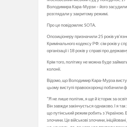
Володимира Кара-Мурзи – його засудили д
розглядали у закритому режимі.
Про це повідомляє SOTA.
Опозиціонеру призначили 25 років ув’язн
Кримінального кодексу РФ: сім років у спр
організації і 18 років у справі про державн
Крім того, політику не можна буде займат
колонії.
Відомо, що Володимир Кара-Мурза виступ
цьому виступі правоохоронці побачили фе
“Я не лише політик, я ще й історик за осві
Він завжди закінчується однаково. І я так
що путінський режим робить з Україною. В
злочини. Це військові злочини, ініційова