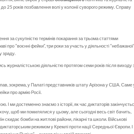
о 25 років позбавлення волі у колонії суворого режиму. Справу
ення за сукупністю термінів покарання за трьома статтями
аві про “воєнні фейки”, три роки за участь у діяльності “небажаної
у зраду.
ись журналістською діяльністю протягом семи років після виходу 
ав, зокрема, у Палаті представників штату Арізона у США. Саме 
йки про армію Росії.
тою. І ми достеменно знаємо з історії, як час диктаторів закінчуєтьс
 хочу, щоб ми помилялися у цьому, але сьогодні весь світ бачить,
ін скидає бомби на житлові райони, лікарні та школи. Військові
ні диктаторським режимом у Кремлі проти нації Середньої Європи. І