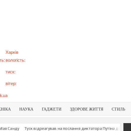
арт
вини
NEWS
раїни
віту
Харків
ть:
вологість:
тиск:
вітер:
k.ua
ХНІКА
НАУКА
ГАДЖЕТИ
ЗДОРОВЕ ЖИТТЯ
СТИЛЬ
 Санду
Туск відреагував на послання диктатора Путіна до росіян