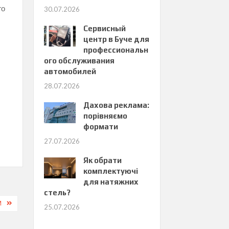
го
30.07.2026
Сервисный
центр в Буче для
профессиональн
ого обслуживания
автомобилей
28.07.2026
Дахова реклама:
порівняємо
формати
27.07.2026
Як обрати
комплектуючі
для натяжних
стель?
М
25.07.2026