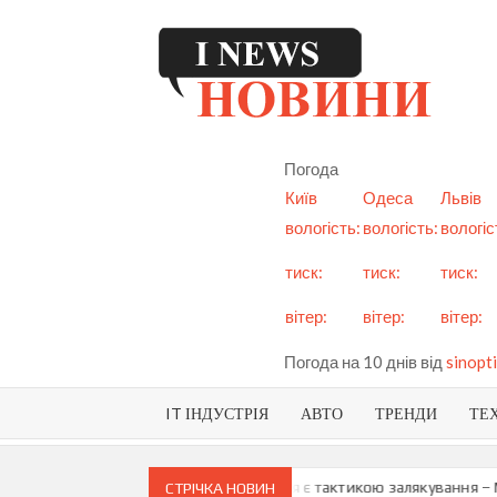
Skip
to
content
I
См
но
Ук
Погода
і с
Київ
Одеса
Львів
вологість:
вологість:
вологіс
тиск:
тиск:
тиск:
вітер:
вітер:
вітер:
Погода на 10 днів від
sinopti
IT ІНДУСТРІЯ
АВТО
ТРЕНДИ
ТЕ
и про можливу анексію Придністров’я є тактикою залякування – Мая
СТРІЧКА НОВИН