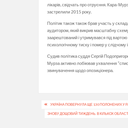
лікарів, свідчать про отруєння. Кара-Му
застрелили 2015 року.
Політик також також брав участь у склада
аудитором, який викрив масштабну схему 
заарештований і утримувався під вартою
психологічному тиску і помер у слідчому і
Судив політика суддя Сергій Подопригор
Мурза активно лобіював ухвалення “списк
звинувачення щодо опозиціонера.
Навігація
УКРАЇНА ПОВЕРНУЛА ЩЕ 130 ПОЛОНЕНИХ У 
записів
ЗНОВУ ДОЩОВИЙ ТИЖДЕНЬ. В КІЛЬКОХ ОБЛАС