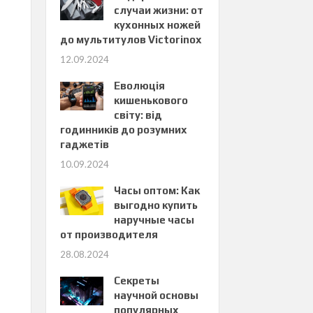
случаи жизни: от
кухонных ножей
до мультитулов Victorinox
12.09.2024
Еволюція
кишенькового
світу: від
годинників до розумних
гаджетів
10.09.2024
Часы оптом: Как
выгодно купить
наручные часы
от производителя
28.08.2024
Секреты
научной основы
популярных