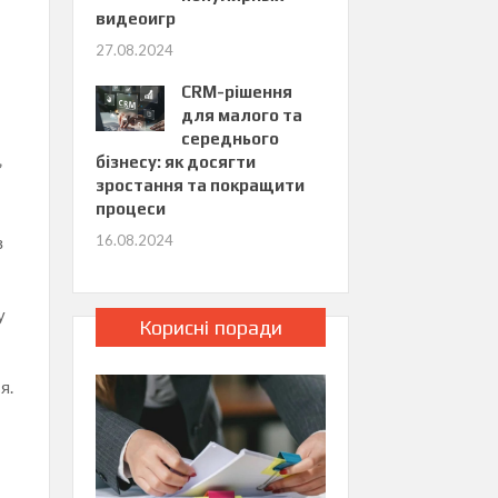
видеоигр
27.08.2024
CRM-рішення
для малого та
середнього
бізнесу: як досягти
”
зростання та покращити
процеси
16.08.2024
з
у
Корисні поради
я.