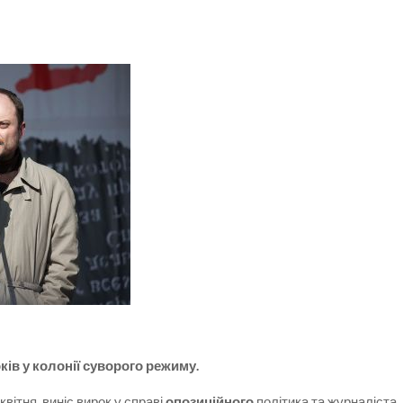
ів у колонії суворого режиму.
вітня, виніс вирок у справі
опозиційного
політика та журналіста