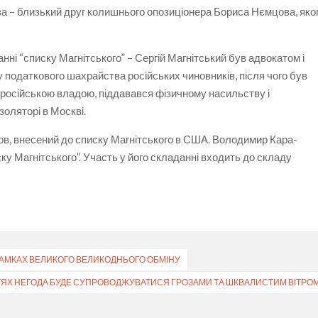
рза – близький друг колишнього опозиціонера Бориса Нємцова, яко
нні “списку Магнітського” – Сергій Магнітський був адвокатом і
податкового шахрайства російських чиновників, після чого був
 російською владою, піддавався фізичному насильству і
золяторі в Москві.
ов, внесений до списку Магнітського в США. Володимир Кара-
у Магнітського”. Участь у його складанні входить до складу
РАМКАХ ВЕЛИКОГО ВЕЛИКОДНЬОГО ОБМІНУ
ТЯХ НЕГОДА БУДЕ СУПРОВОДЖУВАТИСЯ ГРОЗАМИ ТА ШКВАЛИСТИМ ВІТРО