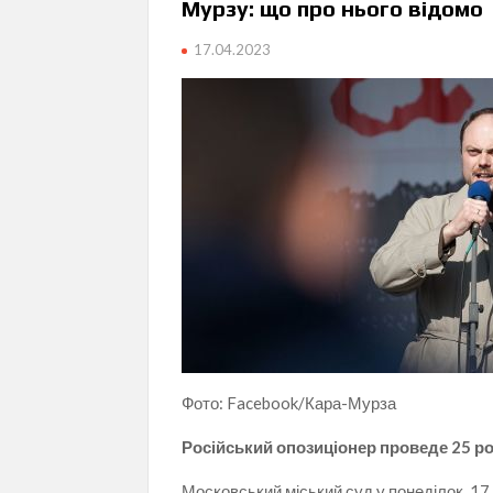
Мурзу: що про нього відомо
17.04.2023
Фото: Facebook/Кара-Мурза
Російський опозиціонер проведе 25 рок
Московський міський суд у понеділок, 17 к