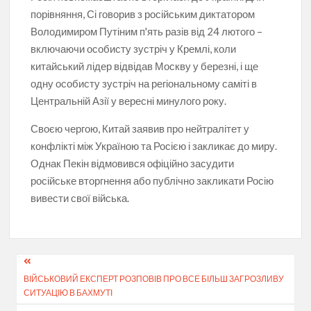
порівняння, Сі говорив з російським диктатором
Володимиром Путіним п'ять разів від 24 лютого –
включаючи особисту зустріч у Кремлі, коли
китайський лідер відвідав Москву у березні, і ще
одну особисту зустріч на регіональному саміті в
Центральній Азії у вересні минулого року.
Своєю чергою, Китай заявив про нейтралітет у
конфлікті між Україною та Росією і закликає до миру.
Однак Пекін відмовився офіційно засудити
російське вторгнення або публічно закликати Росію
вивести свої війська.
Навігація
ВІЙСЬКОВИЙ ЕКСПЕРТ РОЗПОВІВ ПРО ВСЕ БІЛЬШ ЗАГРОЗЛИВУ
записів
СИТУАЦІЮ В БАХМУТІ