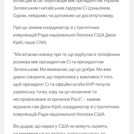
Білий дім вітає переговори між президентом України
Зеленським і китайським лідером Сі Цзіньпіном.
Однак, невідомо, чи допоможе це досягнути миру.
Про це заявив координатор зі стратегічних
комунікацій Ради національної безпеки США Джон
Кірбі, пише CNN.
“Ми вітаємо новину про те, що відбулася телефонна
розмова між президентом Сі та президентом
Зеленським. Ми вважаємо, що це добре. Ми вже
давно говорили, що переконані у важливості того,
щоб президент Сі та офіційні особи КНР почули
українську точку зору на це незаконне та
неспровоковане вторгнення Росії”, – заявив
журналістам Джон Кірбі, координатор зі стратегічних
комунікацій Ради національної безпеки США.
Він додав, що наразі у США не можуть оцінити,
чи призведе це до якогось значущого руху до