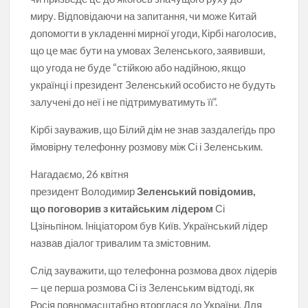
миру. Відповідаючи на запитання, чи може Китай
допомогти в укладенні мирної угоди, Кірбі наголосив,
що це має бути на умовах Зеленського, заявивши,
що угода не буде “стійкою або надійною, якщо
українці і президент Зеленський особисто не будуть
залучені до неї і не підтримуватимуть її”.
Кірбі зауважив, що Білий дім не знав заздалегідь про
ймовірну телефонну розмову між Сі і Зеленським.
Нагадаємо, 26 квітня
президент Володимир
Зеленський повідомив,
що поговорив з китайським лідером
Сі
Цзіньпіном. Ініціатором був Київ. Український лідер
назвав діалог тривалим та змістовним.
Слід зауважити, що телефонна розмова двох лідерів
— це перша розмова Сі із Зеленським відтоді, як
Росія повномасштабно вторглася до України. Для