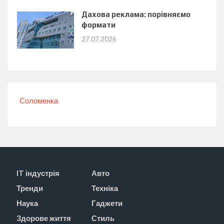
Дахова реклама: порівняємо
формати
27.07.2026
Соломенка
IT індустрія
Авто
Тренди
Техніка
Наука
Гаджети
Здорове життя
Стиль