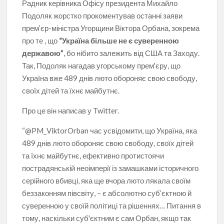
Радник керівника Офісу президента Михайло
Подоляк жорстко прокоментував останні заяви
прем’єр-міністра Угорщини Віктора Орбана, зокрема
про те , що
“Україна більше не є суверенною
державою”
, бо нібито залежить від США та Заходу.
Так, Подоляк нагадав угорському прем'єру, що
Україна вже 489 днів люто обороняє свою свободу,
своїх дітей та їхнє майбутнє.
Про це він написав у Twitter.
“@PM_ViktorOrban час усвідомити, що Україна, яка
489 днів люто обороняє свою свободу, своїх дітей
та їхнє майбутнє, ефективно протистоячи
пострадянській неоімперії із замашками історичного
серійного вбивці, яка ще вчора люто лякала своїм
беззаконням півсвіту, – є абсолютно суб’єктною й
суверенною у своїй політиці та рішеннях… Питання в
тому, наскільки суб'єктним є сам Орбан, якщо так