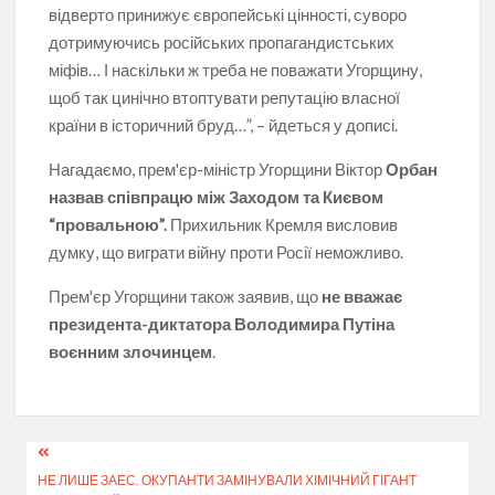
відверто принижує європейські цінності, суворо
дотримуючись російських пропагандистських
міфів… І наскільки ж треба не поважати Угорщину,
щоб так цинічно втоптувати репутацію власної
країни в історичний бруд…”, – йдеться у дописі.
Нагадаємо, прем'єр-міністр Угорщини Віктор
Орбан
назвав співпрацю між Заходом та Києвом
“провальною”.
Прихильник Кремля висловив
думку, що виграти війну проти Росії неможливо.
Прем'єр Угорщини також заявив, що
не вважає
президента-диктатора Володимира Путіна
воєнним злочинцем
.
Навігація
НЕ ЛИШЕ ЗАЕС. ОКУПАНТИ ЗАМІНУВАЛИ ХІМІЧНИЙ ГІГАНТ
записів