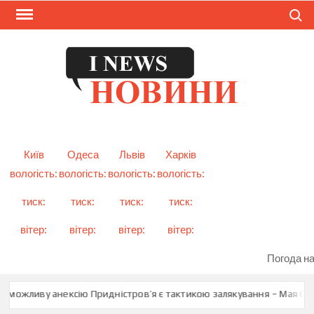
Skip
Search
to
content
I
Смарт
новини
NEW
України
і світу
Київ
Одеса
Львів
Харків
вологість:
вологість:
вологість:
вологість:
тиск:
тиск:
тиск:
тиск:
вітер:
вітер:
вітер:
вітер:
Погода на
 можливу анексію Придністров’я є тактикою залякування – Мая Санд