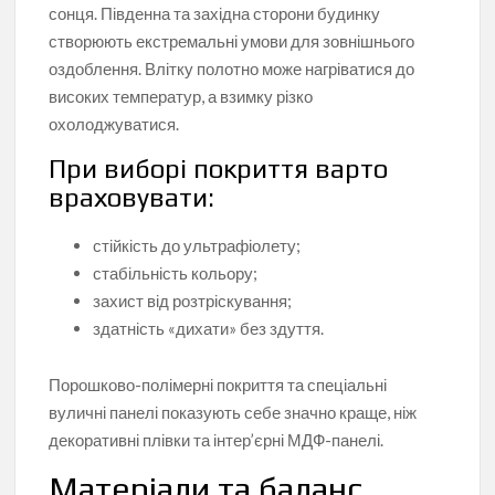
сонця. Південна та західна сторони будинку
створюють екстремальні умови для зовнішнього
оздоблення. Влітку полотно може нагріватися до
високих температур, а взимку різко
охолоджуватися.
При виборі покриття варто
враховувати:
стійкість до ультрафіолету;
стабільність кольору;
захист від розтріскування;
здатність «дихати» без здуття.
Порошково-полімерні покриття та спеціальні
вуличні панелі показують себе значно краще, ніж
декоративні плівки та інтер’єрні МДФ-панелі.
Матеріали та баланс