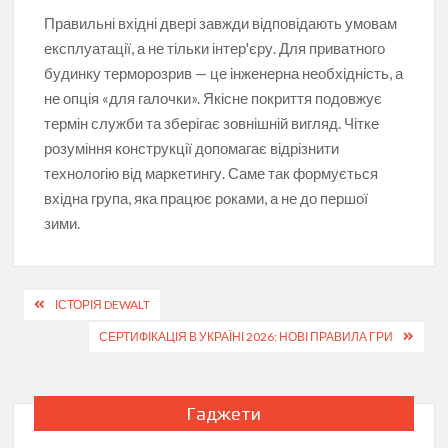
Правильні вхідні двері завжди відповідають умовам
експлуатації, а не тільки інтер'єру. Для приватного
будинку терморозрив — це інженерна необхідність, а
не опція «для галочки». Якісне покриття подовжує
термін служби та зберігає зовнішній вигляд. Чітке
розуміння конструкції допомагає відрізнити
технологію від маркетингу. Саме так формується
вхідна група, яка працює роками, а не до першої
зими.
Навігація
ІСТОРІЯ DEWALT
записів
СЕРТИФІКАЦІЯ В УКРАЇНІ 2026: НОВІ ПРАВИЛА ГРИ
Гаджети