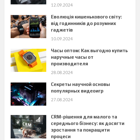
12.09.2024
Еволюція кишенькового світу:
від годинників до розумних
гаджетів
10.09.2024
Часы оптом: Как выгодно купить
наручные часы от
производителя
28.08.2024
Секреты научной основы
популярных видеоигр
27.08.2024
CRM-рішення для малого та
середнього бізнесу: як досягти
зростання та покращити
процеси