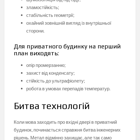
зламостійкість;
стабільність геометрії;
охайний зовнішній вигляд із внутрішньої
сторони.
Для приватного будинку на перший
план виходять:
опір промерзанню;
захист від конденсату;
стійкість до ультрафіолету;
робота в умовах перепадів температур.
Битва технологій
Коли мова заходить про вхідні двері в приватний
будинок, починається справжня битва інженерних
рішень. Метал відмінно захищає, але так само