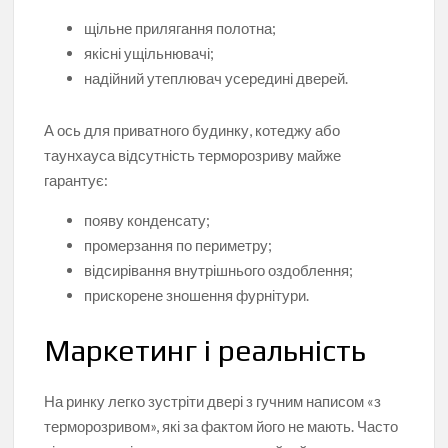
щільне прилягання полотна;
якісні ущільнювачі;
надійний утеплювач усередині дверей.
А ось для приватного будинку, котеджу або
таунхауса відсутність терморозриву майже
гарантує:
появу конденсату;
промерзання по периметру;
відсирівання внутрішнього оздоблення;
прискорене зношення фурнітури.
Маркетинг і реальність
На ринку легко зустріти двері з гучним написом «з
терморозривом», які за фактом його не мають. Часто