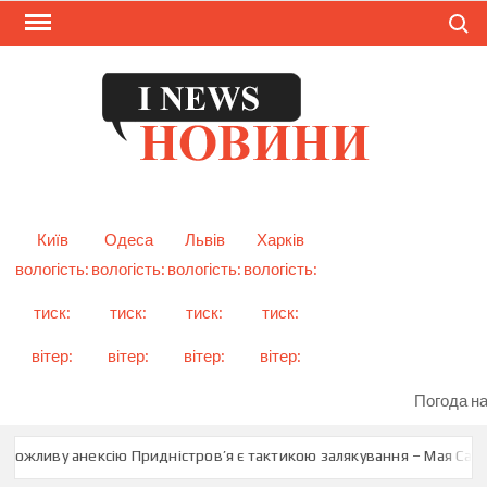
Skip
Search
to
content
I
Смарт
новини
NEW
України
і світу
Київ
Одеса
Львів
Харків
вологість:
вологість:
вологість:
вологість:
тиск:
тиск:
тиск:
тиск:
вітер:
вітер:
вітер:
вітер:
Погода на
можливу анексію Придністров’я є тактикою залякування – Мая Санду