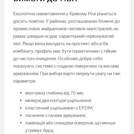
Екологічне навантаження у Кривому Розі різниться
досить помітно. У районах, розташованих ближче до
промислових майданчиків і великих магістралей, на
рамах швидше осідає характерний червонуватий
пил. Якщо вікна виходять на проспект або в бік
комбінату, профіль має бути герметичним і стійким
до частого очищення. Особливо добре себе
показують системи з гладкою поверхнею та якісним
армуванням. При виборі варто звернути увагу на такі
параметри:
монтажна глибина від 70 мм;
мінімум два контури ущільнення;
еластичний ущільнювач з EPDM;
посилене сталеве армування;
ламінація або глянцева поверхня, що менше
утримує бруд.