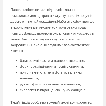
Повністю відмовитися від провітрювання
неможливо, але відкривати стулку навстіж поруч із
дорогою — не найкраща ідея. Набагато ефективніше
використовувати режими контрольованої подачі
повітря. Вони дозволяють оновлювати атмосферу в
кімнаті без різкого шуму та щільного потоку
забруднень. Найбільш зручними вважаються такі
рішення:
багатоступінчасте мікропроветрювання;
фурнітура зі щілинним провітрюванням;
припливний клапан із фільтрувальним
елементом;
ручка з фіксатором кількох положень;
склопакет із підвищеною шумоізоляцією.
Такий підхід особливо зручний уночі, коли хочеться