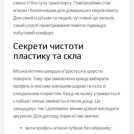
свіжості без гулу транспорту. Повітрообмін стає
м’яким і безпечнішим для домашнього мікроклімату.
Для сімей із дітьми та людей, чутливих до запахів,
такий спосіб провітрювання помітно підвищує
побутовий комфорт.
Секрети чистоти
пластику та скла
Міська кіптява швидше в’їдається в шорсткі
поверхні. Тому при замовленні краще вибирати
профіль із якісним зовнішнім шаром та скло зі
спеціальним покриттям. Бруд на ньому утримується
слабше і легше змивається після дощу. Це
заощаджує час і допомагає вікнам довше виглядати
акуратно. Для догляду корисні такі звички:
мити профіль м’якою губкою без абразиву;