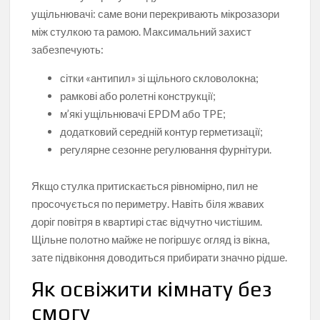
ущільнювачі: саме вони перекривають мікрозазори
між стулкою та рамою. Максимальний захист
забезпечують:
сітки «антипил» зі щільного скловолокна;
рамкові або ролетні конструкції;
м’які ущільнювачі EPDM або TPE;
додатковий середній контур герметизації;
регулярне сезонне регулювання фурнітури.
Якщо стулка притискається рівномірно, пил не
просочується по периметру. Навіть біля жвавих
доріг повітря в квартирі стає відчутно чистішим.
Щільне полотно майже не погіршує огляд із вікна,
зате підвіконня доводиться прибирати значно рідше.
Як освіжити кімнату без
смогу