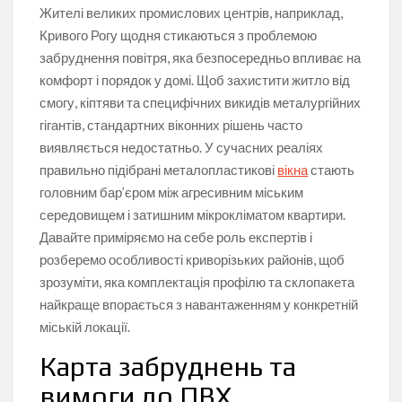
Жителі великих промислових центрів, наприклад,
Кривого Рогу щодня стикаються з проблемою
забруднення повітря, яка безпосередньо впливає на
комфорт і порядок у домі. Щоб захистити житло від
смогу, кіптяви та специфічних викидів металургійних
гігантів, стандартних віконних рішень часто
виявляється недостатньо. У сучасних реаліях
правильно підібрані металопластикові
вікна
стають
головним бар’єром між агресивним міським
середовищем і затишним мікрокліматом квартири.
Давайте приміряємо на себе роль експертів і
розберемо особливості криворізьких районів, щоб
зрозуміти, яка комплектація профілю та склопакета
найкраще впорається з навантаженням у конкретній
міській локації.
Карта забруднень та
вимоги до ПВХ