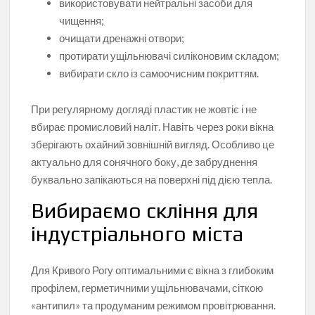
використовувати нейтральні засоби для
чищення;
очищати дренажні отвори;
протирати ущільнювачі силіконовим складом;
вибирати скло із самоочисним покриттям.
При регулярному догляді пластик не жовтіє і не
вбирає промисловий наліт. Навіть через роки вікна
зберігають охайний зовнішній вигляд. Особливо це
актуально для сонячного боку, де забруднення
буквально запікаються на поверхні під дією тепла.
Вибираємо скління для
індустріального міста
Для Кривого Рогу оптимальними є вікна з глибоким
профілем, герметичними ущільнювачами, сіткою
«антипил» та продуманим режимом провітрювання.