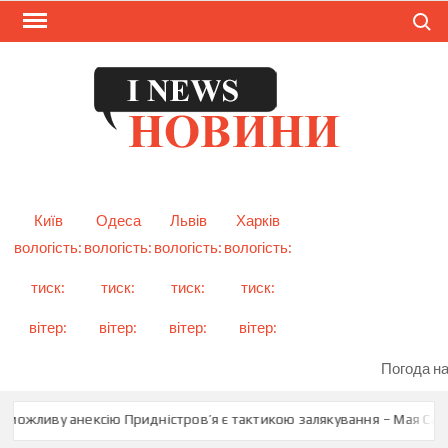
Skip
Search
to
content
I
Смарт
новини
NEW
України
і світу
Київ
Одеса
Львів
Харків
вологість:
вологість:
вологість:
вологість:
тиск:
тиск:
тиск:
тиск:
вітер:
вітер:
вітер:
вітер:
Погода на
можливу анексію Придністров’я є тактикою залякування – Мая Санду