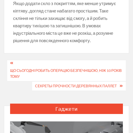
Якщо додати скло з покриттям, яке менше утримує
кіптяву, догляд стане набагато простішим. Таке
скління не тільки захищає від смогу, а й робить
квартиру тихішою та затишнішою. В умовах
індустріального міста це вже не розкіш, а розумне
рішення для повсякденного комфорту.
Навігація
ЩО СЬОГОДНІ РОБИТЬ ОПЕРАЦІЮ БЕЗПЕЧНІШОЮ, НІЖ 10 РОКІВ
записів
ТОМУ
СЕКРЕТЫ ПРОЧНОСТИ ДЕРЕВЯННЫХ ПАЛЛЕТ
Гаджети