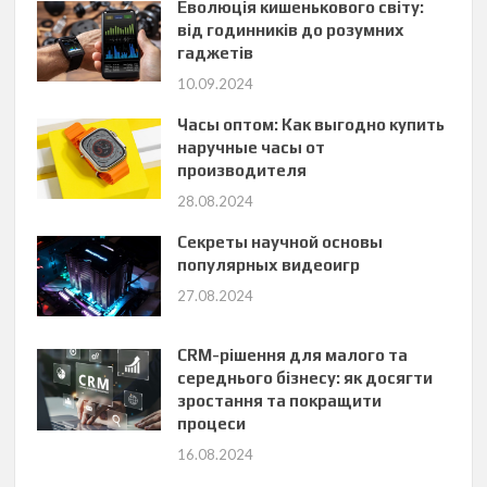
Еволюція кишенькового світу:
від годинників до розумних
гаджетів
10.09.2024
Часы оптом: Как выгодно купить
наручные часы от
производителя
28.08.2024
Секреты научной основы
популярных видеоигр
27.08.2024
CRM-рішення для малого та
середнього бізнесу: як досягти
зростання та покращити
процеси
16.08.2024