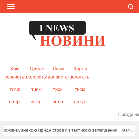
Skip
Search
to
content
I
Смарт
новини
NEW
України
і світу
Київ
Одеса
Львів
Харків
вологість:
вологість:
вологість:
вологість:
тиск:
тиск:
тиск:
тиск:
вітер:
вітер:
вітер:
вітер:
Погода на
можливу анексію Придністров’я є тактикою залякування – Мая Санду