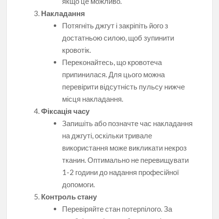
якщо це можливо.
Накладання
Потягніть джгут і закріпіть його з
достатньою силою, щоб зупинити
кровотік.
Переконайтесь, що кровотеча
припинилася. Для цього можна
перевірити відсутність пульсу нижче
місця накладання.
Фіксація часу
Запишіть або позначте час накладання
на джгуті, оскільки тривале
використання може викликати некроз
тканин. Оптимально не перевищувати
1-2 години до надання професійної
допомоги.
Контроль стану
Перевіряйте стан потерпілого. За