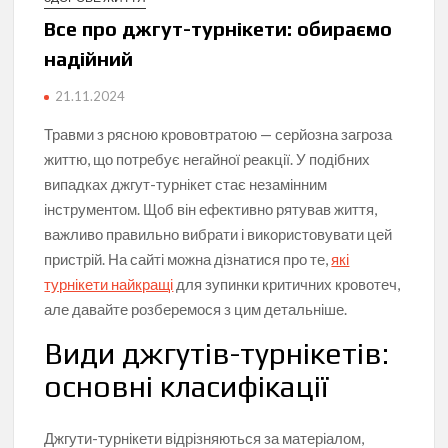
Все про джгут-турнікети: обираємо
надійний
21.11.2024
Травми з рясною крововтратою — серйозна загроза
життю, що потребує негайної реакції. У подібних
випадках джгут-турнікет стає незамінним
інструментом. Щоб він ефективно рятував життя,
важливо правильно вибрати і використовувати цей
пристрій. На сайті можна дізнатися про те,
які
турнікети найкращі
для зупинки критичних кровотеч,
але давайте розберемося з цим детальніше.
Види джгутів-турнікетів:
основні класифікації
Джгути-турнікети відрізняються за матеріалом,