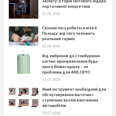
Jackery: історія світового лідера
портативної енергетики
07.08.2026
Скільки часу робиться віза в
Польщу: від чого залежить
реальний термін
02.08.2026
Від ембріонів до стовбурових
клітин: кріопревезення будь-
якого біоматеріалу – не
проблема для ARK.CRYO
31.07.2026
Який інструмент необхідний для
обслуговування маточин і
ступичних вузлів вантажних
автомобілів
30.07.2026