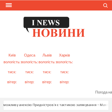
Skip
Search
to
content
I
Смарт
новини
NEW
України
і світу
Київ
Одеса
Львів
Харків
вологість:
вологість:
вологість:
вологість:
тиск:
тиск:
тиск:
тиск:
вітер:
вітер:
вітер:
вітер:
Погода на
 можливу анексію Придністров’я є тактикою залякування – Мая Санд