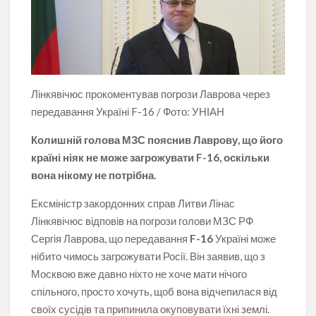
Лінкявічюс прокоментував погрози Лаврова через
передавання Україні F-16 / Фото: УНІАН
Колишній голова МЗС пояснив Лаврову, що його
країні ніяк не може загрожувати F-16, оскільки
вона нікому не потрібна.
Ексміністр закордонних справ Литви Лінас
Лінкявічюс відповів на погрози голови МЗС РФ
Сергія Лаврова, що передавання
F-16
Україні може
нібито чимось загрожувати Росії. Він заявив, що з
Москвою вже давно ніхто не хоче мати нічого
спільного, просто хочуть, щоб вона відчепилася від
своїх сусідів та припинила окуповувати їхні землі.