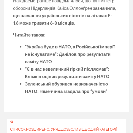
Нагадаємо, раніше повідомлялося, що пані міністр
оборони Нідерландів Кайса Оллонґрен
зазначила,
що навчання українських пілотів на літаках F-
16 може тривати 6-8 місяців
.
Читайте також:
“Україна буде в НАТО, а Російської імперії
не існуватиме”: Данілов про результати
саміту НАТО
“Є в нас невеличкий гіркий післясмак”:
Клімкін оцінив результати саміту НАТО
Зеленський обурився невизначеністю
НАТО: Німеччина згадала про “умови”
Навігація
СПИСОК РОЗШИРЕНО. УРЯД ДОЗВОЛИВ ЩЕ ОДНІЙ КАТЕГОРІЇ