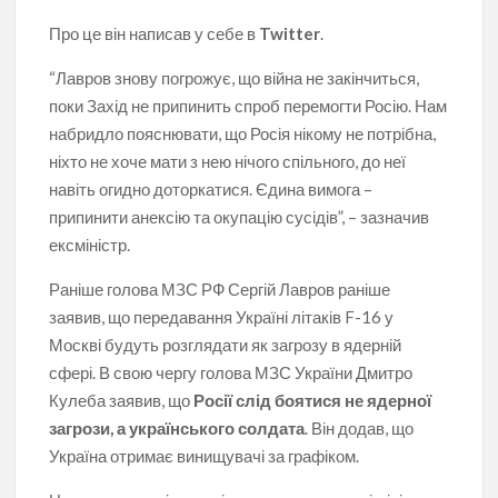
Про це він написав у себе в
Twitter
.
“Лавров знову погрожує, що війна не закінчиться,
поки Захід не припинить спроб перемогти Росію. Нам
набридло пояснювати, що Росія нікому не потрібна,
ніхто не хоче мати з нею нічого спільного, до неї
навіть огидно доторкатися. Єдина вимога –
припинити анексію та окупацію сусідів”, – зазначив
ексміністр.
Раніше голова МЗС РФ Сергій Лавров раніше
заявив, що передавання Україні літаків F-16 у
Москві будуть розглядати як загрозу в ядерній
сфері. В свою чергу голова МЗС України Дмитро
Кулеба заявив, що
Росії слід боятися не ядерної
загрози, а українського солдата
. Він додав, що
Україна отримає винищувачі за графіком.