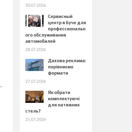
30.07.2026
Сервисный
центр в Буче для
профессиональн
ого обслуживания
автомобилей
28.07.2026
Дахова реклама:
порівняємо
формати
27.07.2026
 —
Як обрати
комплектуючі
для натяжних
стель?
25.07.2026