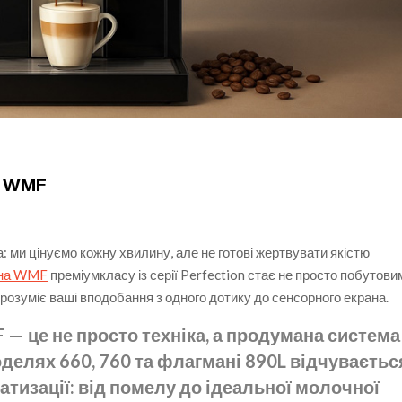
и WMF
: ми цінуємо кожну хвилину, але не готові жертвувати якістю
на WMF
преміумкласу із серії Perfection стає не просто побутови
розуміє ваші вподобання з одного дотику до сенсорного екрана.
F — це не просто техніка, а продумана система
делях 660, 760 та флагмані 890L відчуваєтьс
тизації: від помелу до ідеальної молочної