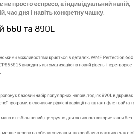
є не просто еспресо, а індивідуальний напій,
, час дня і навіть конкретну чашку.
 660 та 890L
анськими можливостями криється в деталях. WMF Perfection 660
CP855815 виводить автоматизацію на новий рівень і перетворює
.
 пропонує базовий набір популярних напоїв, тоді як 890L відкриває
ої програми, включаючи рідкісні варіації на кшталт флет вайта т
гмана він збільшений, що зручно для активного використання без
— менше перерв на обслуговування, що особливо важливо для сім’