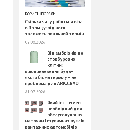
КОРИСНІ ПОРАДИ
Скільки часу робиться віза
в Польщу: від чого
залежить реальний термін
02.08.2026
Від ембріонів до
стовбурових
клітин:
кріопревезення будь-
якого біоматеріалу – не
проблема для ARK.CRYO
31.07.2026
Який інструмент
необхідний для
обслуговування
маточин і ступичних вузлів
вантажних автомобілів