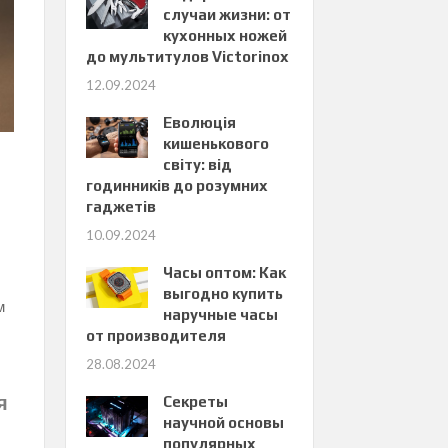
случаи жизни: от
кухонных ножей
до мультитулов Victorinox
12.09.2024
Еволюція
кишенькового
світу: від
годинників до розумних
гаджетів
10.09.2024
Часы оптом: Как
выгодно купить
м
наручные часы
от производителя
28.08.2024
я
Секреты
научной основы
популярных