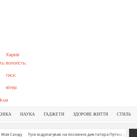
арт
вини
NEWS
раїни
віту
Харків
ть:
вологість:
тиск:
вітер:
k.ua
ХНІКА
НАУКА
ГАДЖЕТИ
ЗДОРОВЕ ЖИТТЯ
СТИЛЬ
Санду
Туск відреагував на послання диктатора Путіна до росіян
У