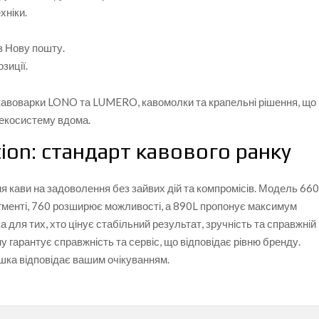
хніки.
з Нову пошту.
зиції.
і кавоварки LONO та LUMERO, кавомолки та крапельні рішення, що
 екосистему вдома.
ion: стандарт кавового ранку
я кави на задоволення без зайвих дій та компромісів. Модель 66
гменті, 760 розширює можливості, а 890L пропонує максимум
ка для тих, хто цінує стабільний результат, зручність та справжній
ну гарантує справжність та сервіс, що відповідає рівню бренду.
шка відповідає вашим очікуванням.