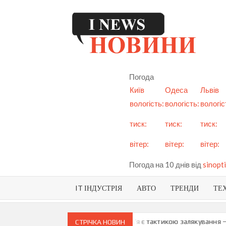
Skip
to
content
I
См
но
Ук
Погода
і с
Київ
Одеса
Львів
вологість:
вологість:
вологіс
тиск:
тиск:
тиск:
вітер:
вітер:
вітер:
Погода на 10 днів від
sinopti
IT ІНДУСТРІЯ
АВТО
ТРЕНДИ
ТЕ
про можливу анексію Придністров’я є тактикою залякування – Мая 
СТРІЧКА НОВИН