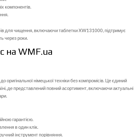
х компонентів.
ння.
обів для чищення, включаючи таблетки XW131000, підтримує
ь через роки.
с на WMF.ua
о оригінальної німецької техніки без компромісів. Це єдиний
аїні, де представлений повний асортимент, включаючи актуальні
ари.
ійною гарантією.
лення в один клік.
ручний інструмент порівняння.