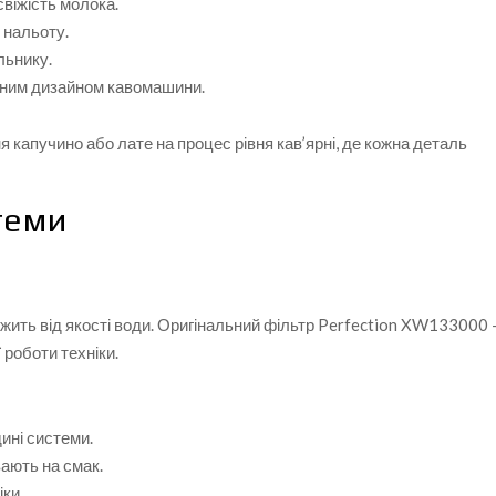
віжість молока.
 нальоту.
льнику.
ьним дизайном кавомашини.
 капучино або лате на процес рівня кав’ярні, де кожна деталь
стеми
ить від якості води. Оригінальний фільтр Perfection XW133000
 роботи техніки.
ині системи.
ають на смак.
іки.