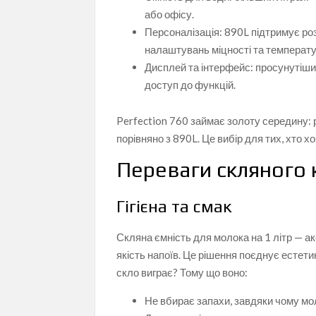
або офісу.
Персоналізація: 890L підтримує ро
налаштувань міцності та температу
Дисплей та інтерфейс: просунутіш
доступ до функцій.
Perfection 760 займає золоту середину:
порівняно з 890L. Це вибір для тих, хто 
Переваги скляного
Гігієна та смак
Скляна ємність для молока на 1 літр — а
якість напоїв. Це рішення поєднує естети
скло виграє? Тому що воно:
Не вбирає запахи, завдяки чому мо