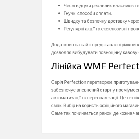
Чесні відгуки реальних власників те
Гнучкі способи оплати.
Швидку та безпечну доставку чере
Регулярні акції та ексклюзивні пропо
Додатково на сайті представлені ріжков
дозволяє вибудувати повноцінну кавову
Лінійка WMF Perfect
Серія Perfection перетворює приготуванн
забезпечує впевнений старт у преміумсе
автоматизації та персоналізації. Це техні
смак. Вибір на користь офіційного магази
Саме так починається ранок, де кожна ча