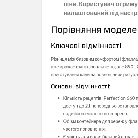
піни. Користувач отриму
налаштований під настрій
Порівняння моделей
Ключові відмінності
Різниця між базовим комфортом і флагм
вже вражає функціональністю, але 890L 
приготування кави на повноцінний ритуал
Основні відмінності:
Кількість рецептів: Perfection 660
доступ до 21 попередньо встановлен
подвійного молочного еспресо.
Об’єм контейнера для зерен: у фла
частого поповнення.
Ємність для води: більший літраж 