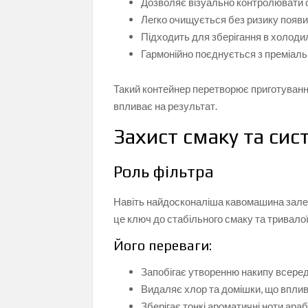
Дозволяє візуально контролювати с
Легко очищується без ризику появи
Підходить для зберігання в холоди
Гармонійно поєднується з преміал
Такий контейнер перетворює приготування
впливає на результат.
Захист смаку та си
Роль фільтра
Навіть найдосконаліша кавомашина залеж
це ключ до стабільного смаку та тривалої
Його переваги:
Запобігає утворенню накипу всеред
Видаляє хлор та домішки, що вплив
Зберігає тонкі ароматичні ноти араб