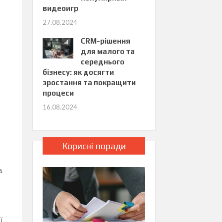
видеоигр
27.08.2024
CRM-рішення
для малого та
середнього
бізнесу: як досягти
зростання та покращити
процеси
16.08.2024
Корисні поради
а
ї