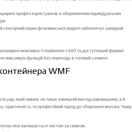
зширені профілі користувачів зі збереженням індивідуальних
ри.
ий сенсорний екран флагманської моделі забезпечує швидкий
 розширені можливості порівняно з 660 та доступніший формат
хоче максимум функцій без переходу в топовий сегмент.
 контейнера WMF
ксесуар, який змінює не лише зовнішній вигляд кавомашини, а й
ку, практичність та професійний підхід до зберігання молока. Чому
лочна піна залишається чистою за смаком.