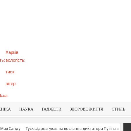
арт
вини
NEWS
раїни
віту
Харків
ть:
вологість:
тиск:
вітер:
k.ua
ХНІКА
НАУКА
ГАДЖЕТИ
ЗДОРОВЕ ЖИТТЯ
СТИЛЬ
 Санду
Туск відреагував на послання диктатора Путіна до росіян