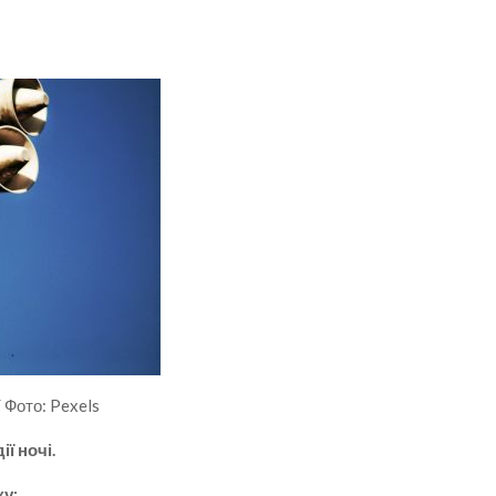
/ Фото: Pexels
ї ночі.
ку: