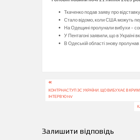
Ткаченко подав заяву про відставку
Стало відомо, коли США можуть пер
На Одещині пролунали вибухи – со
У Пентагоні заявили, що в Україні в
В Одеській області знову пролунав
Навігація
КОНТРНАСТУП ЗС УКРАЇНИ. ЩО ВИБУХАЄ В КРИ
записів
ІНТЕРВ’Ю NV
К
Залишити відповідь