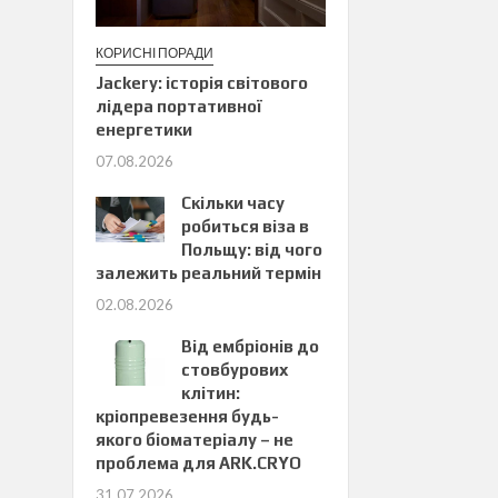
КОРИСНІ ПОРАДИ
Jackery: історія світового
лідера портативної
енергетики
07.08.2026
Скільки часу
робиться віза в
Польщу: від чого
залежить реальний термін
02.08.2026
Від ембріонів до
стовбурових
клітин:
кріопревезення будь-
якого біоматеріалу – не
проблема для ARK.CRYO
31.07.2026