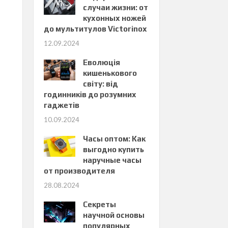
случаи жизни: от
кухонных ножей
до мультитулов Victorinox
12.09.2024
Еволюція
кишенькового
світу: від
годинників до розумних
гаджетів
10.09.2024
Часы оптом: Как
выгодно купить
наручные часы
от производителя
28.08.2024
Секреты
научной основы
популярных