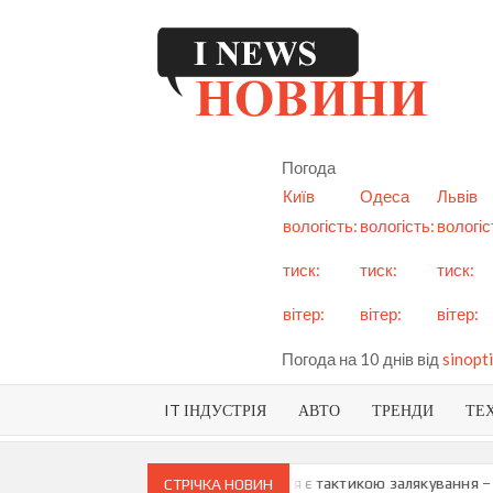
Skip
to
content
I
См
но
Ук
Погода
і с
Київ
Одеса
Львів
вологість:
вологість:
вологіс
тиск:
тиск:
тиск:
вітер:
вітер:
вітер:
Погода на 10 днів від
sinopti
IT ІНДУСТРІЯ
АВТО
ТРЕНДИ
ТЕ
и про можливу анексію Придністров’я є тактикою залякування – Мая
СТРІЧКА НОВИН