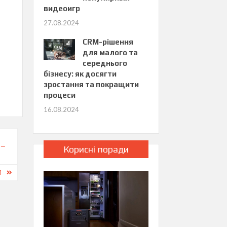
видеоигр
27.08.2024
CRM-рішення
для малого та
середнього
бізнесу: як досягти
зростання та покращити
процеси
16.08.2024
 —
Корисні поради
И