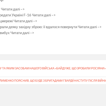
 Читати далі –>
едати Україні F-16 Читати далі –>
цмережі Читати далі –>
крали деяку західну зброю: її вдалося повернути Читати далі –>
 вибух Читати далі –>
МУ ТА ЯКИМ ЗАСОБАМ НАШОГО ВІЙСЬКА «БАЙДУЖЕ, ЩО ЗРОБИЛИ РОСІЯНИ»
ЛИМЕНКО ПОЯСНИВ, ЩО БУДЕ З БРИГАДАМИ ГВАРДІЇ НАСТУПУ ПІСЛЯ ВІЙН