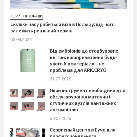
КОРИСНІ ПОРАДИ
Скільки часу робиться віза в Польщу: від чого
залежить реальний термін
02.08.2026
Від ембріонів до стовбурових
клітин: кріопревезення будь-
якого біоматеріалу – не
проблема для ARK.CRYO
31.07.2026
Який інструмент необхідний для
обслуговування маточин і
ступичних вузлів вантажних
автомобілів
30.07.2026
Сервисный центр в Буче для
профессионального