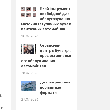
Який інструмент
необхідний для
обслуговування
маточин і ступичних вузлів
вантажних автомобілів
30.07.2026
Сервисный
центр в Буче для
профессиональн
ого обслуживания
автомобилей
28.07.2026
Дахова реклама:
порівняємо
формати
.
27.07.2026
 и