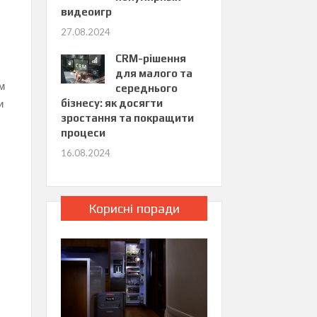
видеоигр
27.08.2024
CRM-рішення
для малого та
ем
середнього
и
бізнесу: як досягти
зростання та покращити
процеси
16.08.2024
Корисні поради