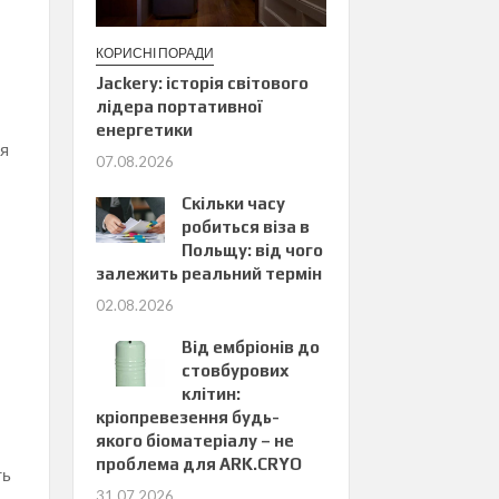
КОРИСНІ ПОРАДИ
Jackery: історія світового
лідера портативної
енергетики
ля
07.08.2026
Скільки часу
робиться віза в
Польщу: від чого
залежить реальний термін
02.08.2026
Від ембріонів до
стовбурових
клітин:
кріопревезення будь-
якого біоматеріалу – не
проблема для ARK.CRYO
ть
31.07.2026