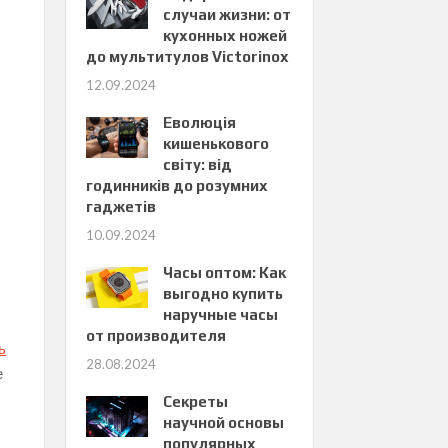
случаи жизни: от
кухонных ножей
до мультитулов Victorinox
12.09.2024
Еволюція
кишенькового
світу: від
годинників до розумних
гаджетів
10.09.2024
Часы оптом: Как
выгодно купить
наручные часы
от производителя
ь
28.08.2024
е
Секреты
научной основы
популярных