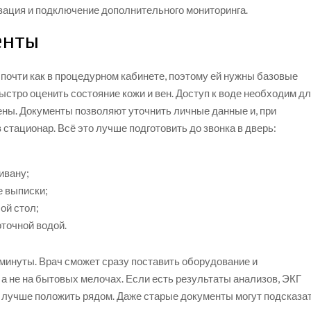
изация и подключение дополнительного мониторинга.
енты
почти как в процедурном кабинете, поэтому ей нужны базовые
стро оценить состояние кожи и вен. Доступ к воде необходим д
ены. Документы позволяют уточнить личные данные и, при
стационар. Всё это лучше подготовить до звонка в дверь:
ивану;
е выписки;
ой стол;
оточной водой.
минуты. Врач сможет сразу поставить оборудование и
 а не на бытовых мелочах. Если есть результаты анализов, ЭКГ
х лучше положить рядом. Даже старые документы могут подсказа