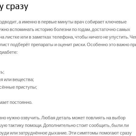
у сразу
подводит, а именно в первые минуты врач собирает ключевые
ужно вспоминать историю болезни по годам, достаточно самых
а листке или в заметках телефона, чтобы ничего не упустить. Ч
ист подберёт препараты и оценит риски. Особенно это важно пр
диабете:
;
ь;
ля или вещества;
есённые приступы;
мает постоянно.
вно нужно озвучить. Любая деталь может повлиять на выбор
ую тактику помощи. Дополнительно стоит сообщить, были ли
 груди или затруднённое дыхание. Эти симптомы помогают сразу