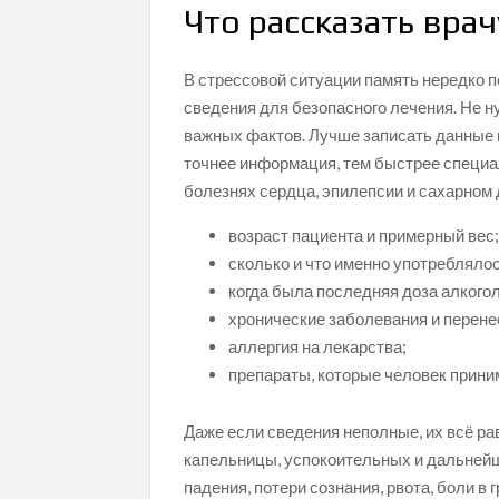
Что рассказать врач
В стрессовой ситуации память нередко 
сведения для безопасного лечения. Не н
важных фактов. Лучше записать данные н
точнее информация, тем быстрее специал
болезнях сердца, эпилепсии и сахарном 
возраст пациента и примерный вес
сколько и что именно употреблялос
когда была последняя доза алкого
хронические заболевания и перен
аллергия на лекарства;
препараты, которые человек прини
Даже если сведения неполные, их всё ра
капельницы, успокоительных и дальнейш
падения, потери сознания, рвота, боли в