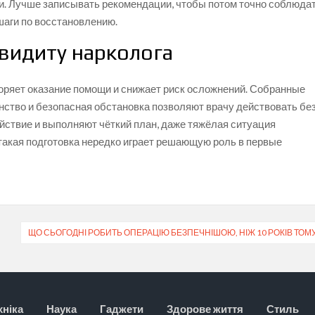
. Лучше записывать рекомендации, чтобы потом точно соблюда
шаги по восстановлению.
видиту нарколога
оряет оказание помощи и снижает риск осложнений. Собранные
нство и безопасная обстановка позволяют врачу действовать бе
йствие и выполняют чёткий план, даже тяжёлая ситуация
такая подготовка нередко играет решающую роль в первые
ЩО СЬОГОДНІ РОБИТЬ ОПЕРАЦІЮ БЕЗПЕЧНІШОЮ, НІЖ 10 РОКІВ ТОМ
хніка
Наука
Гаджети
Здорове життя
Стиль