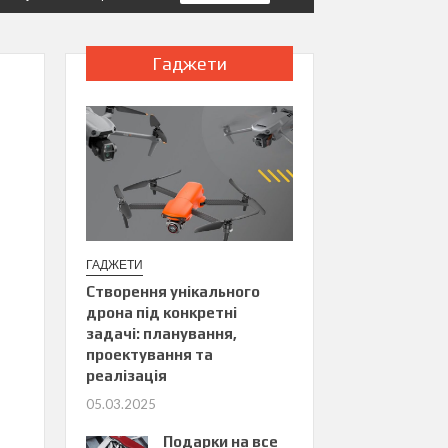
Гаджети
ГАДЖЕТИ
Створення унікального
дрона під конкретні
задачі: планування,
проектування та
реалізація
05.03.2025
Подарки на все