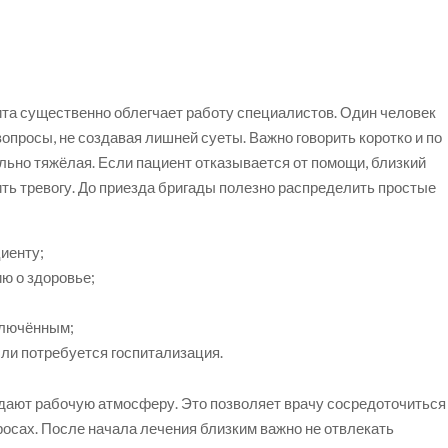
ита существенно облегчает работу специалистов. Один человек
вопросы, не создавая лишней суеты. Важно говорить коротко и по
льно тяжёлая. Если пациент отказывается от помощи, близкий
ить тревогу. До приезда бригады полезно распределить простые
циенту;
ю о здоровье;
;
ключённым;
сли потребуется госпитализация.
дают рабочую атмосферу. Это позволяет врачу сосредоточиться
просах. После начала лечения близким важно не отвлекать