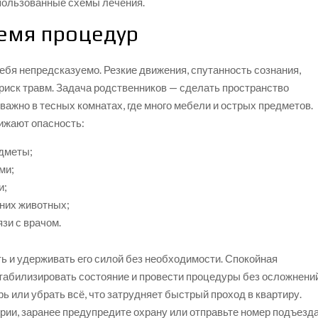
спользованные схемы лечения.
ремя процедур
ебя непредсказуемо. Резкие движения, спутанность сознания,
риск травм. Задача родственников — сделать пространство
ажно в тесных комнатах, где много мебели и острых предметов.
ижают опасность:
едметы;
ми;
и;
них животных;
зи с врачом.
ть и удерживать его силой без необходимости. Спокойная
табилизировать состояние и провести процедуры без осложнений
 или убрать всё, что затрудняет быстрый проход в квартиру.
рии, заранее предупредите охрану или отправьте номер подъезда