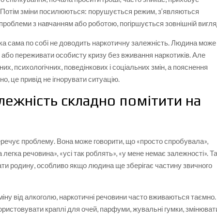
. Потім зміни посилюються: порушується режим, з’являються
, проблеми з навчанням або роботою, погіршується зовнішній вигля
ка сама по собі не доводить наркотичну залежність. Людина може
 або переживати особисту кризу без вживання наркотиків. Але
их, психологічних, поведінкових і соціальних змін, а пояснення
о, це привід не ігнорувати ситуацію.
лежність складно помітити на
еречує проблему. Вона може говорити, що «просто спробувала»,
 легка речовина», «усі так роблять», «у мене немає залежності». Та
и родину, особливо якщо людина ще зберігає частину звичного
іну від алкоголю, наркотичні речовини часто вживаються таємно.
ристовувати краплі для очей, парфуми, жувальні гумки, змінюват