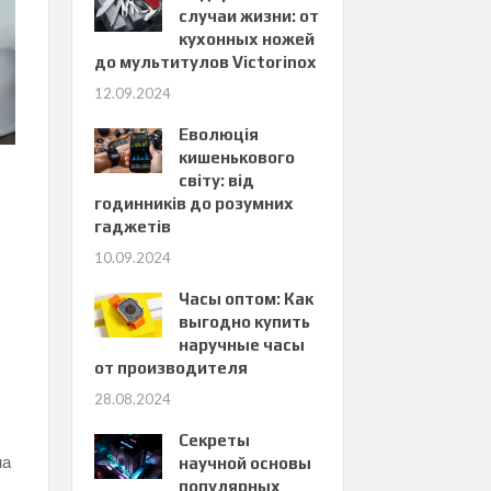
случаи жизни: от
кухонных ножей
до мультитулов Victorinox
12.09.2024
Еволюція
кишенькового
світу: від
годинників до розумних
гаджетів
10.09.2024
Часы оптом: Как
выгодно купить
наручные часы
от производителя
28.08.2024
Секреты
на
научной основы
популярных