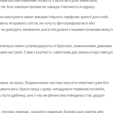
ним або виснаженим. Можуть з’являтися різкі зміни ваги,
ігтів. Але зовнішні прояви не завжди з’являються одразу.
но маскувати зміни: використовують парфуми, краплі для очей,
икають яскравого світла, не хочуть фотографуватися або
ії не доводять вживання, але в поєднанні з іншими ознаками можут
зовнішні зміни супроводжуються брехнею, зникненнями, дивними
ами настрою. Саме сукупність симптомів дає реальні підстави дл
иває на гроші. Людина може частіше просити невеликі суми без
давати речі, брати гроші з дому, вигадувати термінові потреби,
 бути дрібниці, але з часом фінансова поведінка стає дедалі
техніки, прикрас, грошей із гаманців, банківських карток або