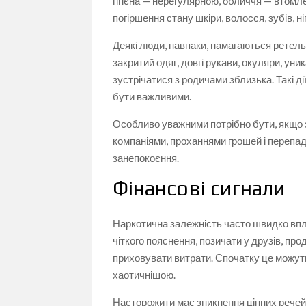
гігієна — нерегулярною, обличчя — втомле
погіршення стану шкіри, волосся, зубів, н
Деякі люди, навпаки, намагаються ретель
закритий одяг, довгі рукави, окуляри, ун
зустрічатися з родичами зблизька. Такі д
бути важливими.
Особливо уважними потрібно бути, якщо 
компаніями, проханнями грошей і перепад
занепокоєння.
Фінансові сигнали
Наркотична залежність часто швидко впл
чіткого пояснення, позичати у друзів, про
приховувати витрати. Спочатку це можуть
хаотичнішою.
Насторожити має зникнення цінних речей, 