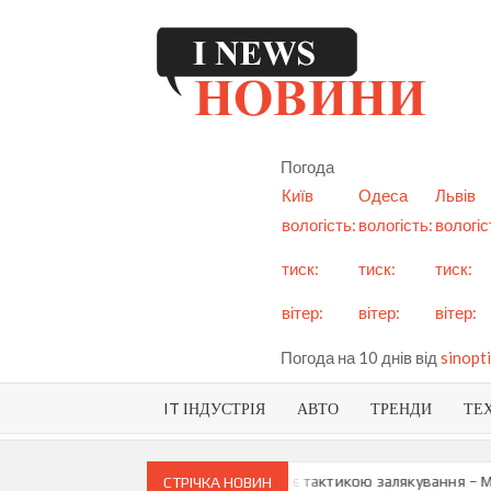
Skip
to
content
I
См
но
Ук
Погода
і с
Київ
Одеса
Львів
вологість:
вологість:
вологіс
тиск:
тиск:
тиск:
вітер:
вітер:
вітер:
Погода на 10 днів від
sinopti
IT ІНДУСТРІЯ
АВТО
ТРЕНДИ
ТЕ
о можливу анексію Придністров’я є тактикою залякування – Мая Сан
СТРІЧКА НОВИН