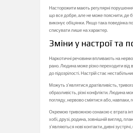
Насторожити мають регулярні порушення 
що все добре, але не може пояснити, де б
виконує обіцянки. Якщо така поведінка п
списувати лише на характер.
Зміни у настрої та п
Наркотичні речовини впливають на нервов
рано. Людина може різко переходити від вес
до підозрілості. Настрій стає нестабільни
Можуть з’являтися дратівливість, тривога,
образливість, різкі конфлікти. Людина мо
погляду, нервово сміятися або, навпаки, 
Окремою тривожною ознакою є втрата інте
хобі, друзі, родина, зовнішній вигляд, пл
з’являються нові контакти, дивні зустрічі