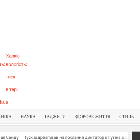
арт
вини
NEWS
раїни
віту
Харків
ть:
вологість:
тиск:
вітер:
k.ua
ХНІКА
НАУКА
ГАДЖЕТИ
ЗДОРОВЕ ЖИТТЯ
СТИЛЬ
ду
Туск відреагував на послання диктатора Путіна до росіян
У МЗ