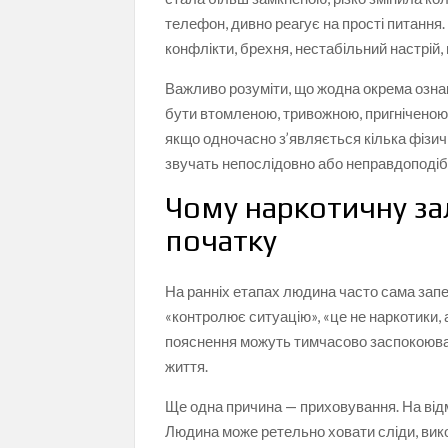
телефон, дивно реагує на прості питання
конфлікти, брехня, нестабільний настрій
Важливо розуміти, що жодна окрема озна
бути втомленою, тривожною, пригніченою
якщо одночасно з’являється кілька фізичн
звучать непослідовно або неправдоподібн
Чому наркотичну за
початку
На ранніх етапах людина часто сама зап
«контролює ситуацію», «це не наркотики, а
пояснення можуть тимчасово заспокоюват
життя.
Ще одна причина — приховування. На відм
Людина може ретельно ховати сліди, вико