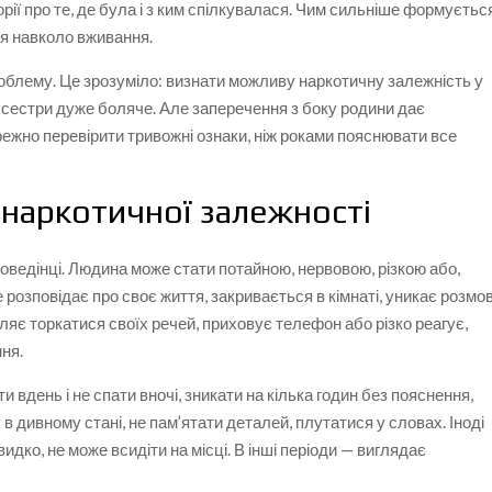
орії про те, де була і з ким спілкувалася. Чим сильніше формуєтьс
ся навколо вживання.
проблему. Це зрозуміло: визнати можливу наркотичну залежність у
и сестри дуже боляче. Але заперечення з боку родини дає
ежно перевірити тривожні ознаки, ніж роками пояснювати все
 наркотичної залежності
поведінці. Людина може стати потайною, нервовою, різкою або,
розповідає про своє життя, закривається в кімнаті, уникає розмов
ляє торкатися своїх речей, приховує телефон або різко реагує,
ня.
вдень і не спати вночі, зникати на кілька годин без пояснення,
в дивному стані, не пам’ятати деталей, плутатися у словах. Іноді
идко, не може всидіти на місці. В інші періоди — виглядає