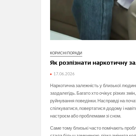
КОРИСНІ ПОРАДИ
Як розпізнати наркотичну з
17.06.2026
Наркотична залежність у близької людини
заздалегідь. Багато хто очікує різких змін
руйнування поведінки. Насправді на поч
спілкуватися, повертатися додому і наві
настроєм або проблемами зі сном.
Саме тому близькі часто помічають пробл
стала більш замкненою, різко змінила кол