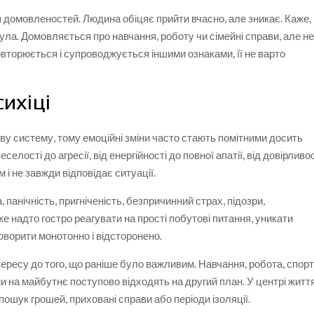
домовленостей. Людина обіцяє прийти вчасно, але зникає. Каже,
ула. Домовляється про навчання, роботу чи сімейні справи, але н
овторюється і супроводжується іншими ознаками, її не варто
сихіці
у систему, тому емоційні зміни часто стають помітними досить
елості до агресії, від енергійності до повної апатії, від довірливо
м і не завжди відповідає ситуації.
 панічність, пригніченість, безпричинний страх, підозри,
же надто гостро реагувати на прості побутові питання, уникати
говорити монотонно і відсторонено.
ресу до того, що раніше було важливим. Навчання, робота, спорт
ани на майбутнє поступово відходять на другий план. У центрі житт
, пошук грошей, приховані справи або періоди ізоляції.