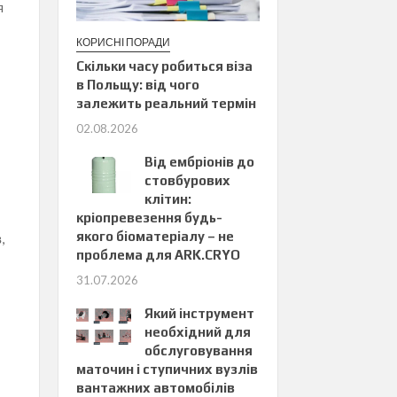
я
КОРИСНІ ПОРАДИ
Скільки часу робиться віза
в Польщу: від чого
залежить реальний термін
02.08.2026
Від ембріонів до
стовбурових
клітин:
кріопревезення будь-
якого біоматеріалу – не
,
проблема для ARK.CRYO
31.07.2026
Який інструмент
необхідний для
обслуговування
маточин і ступичних вузлів
вантажних автомобілів