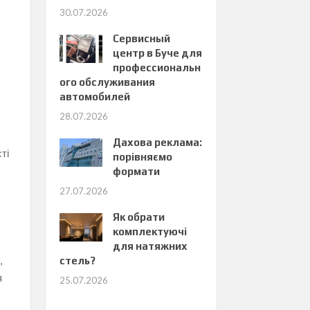
30.07.2026
е
Сервисный
центр в Буче для
профессиональн
ого обслуживания
автомобилей
28.07.2026
Дахова реклама:
сті
порівняємо
формати
27.07.2026
Як обрати
комплектуючі
для натяжних
,
стель?
я
25.07.2026