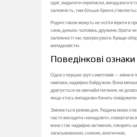
одяг, видаляти переписки, вигадувати іст
залежність, тим більше брехні з’являєть
Родичі також можуть не хотіти вірити в 
сина, доньки, чоловіка, дружини, брата ч
залежності час прогресувати. Краще обер
випадковістю.
Поведінкові ознаки
Одна з перших груп симптомів — зміни в 
навпаки, надмірно байдужою. Вона менше 
дратується на звичайні питання, не дозво
якщо хтось випадково бачить повідомлен
Змінюється режим дня. Людина може спати 
часто виходити «ненадовго», повертатися 
вона стає надмірно активною, говорить шв
загальмованою, сонною, апатичною.