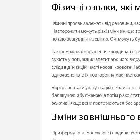
Фізичні ознаки, які
Фізичні прояви залежать від речовини, ча
Насторожити можуть різкі зміни зіниць: 
погано реагувати на світло. Очі можуть 
Також можливі порушення координації, хит
сухість у роті, різкий апетит або його від
сліди від ін’єкцій, часті носові кровотечі
одночасно, але їх повторення має настор
Варто звертати увагу і на різкі коливання
балакучою, збудженою, а потім різко ста
важливі, якщо вони повторюються без зро
Зміни зовнішнього 
При формуванні залежності людина часто