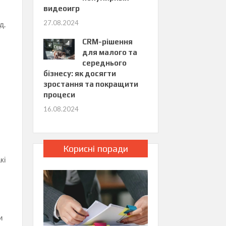
видеоигр
27.08.2024
д.
CRM-рішення
для малого та
середнього
бізнесу: як досягти
зростання та покращити
процеси
16.08.2024
Корисні поради
кі
и