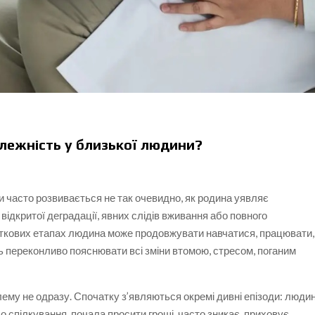
алежність у близької людини?
 часто розвивається не так очевидно, як родина уявляє
, відкритої деградації, явних слідів вживання або повного
аткових етапах людина може продовжувати навчатися, працювати,
ть переконливо пояснювати всі зміни втомою, стресом, поганим
ему не одразу. Спочатку з’являються окремі дивні епізоди: люди
о спілкування, почала просити гроші, часто зникає, приховує