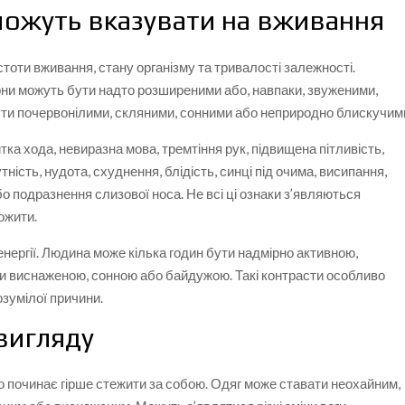
 можуть вказувати на вживання
стоти вживання, стану організму та тривалості залежності.
вони можуть бути надто розширеними або, навпаки, звуженими,
бути почервонілими, скляними, сонними або неприродно блискучим
ка хода, невиразна мова, тремтіння рук, підвищена пітливість,
сутність, нудота, схуднення, блідість, синці під очима, висипання,
 або подразнення слизової носа. Не всі ці ознаки з’являються
ожити.
 енергії. Людина може кілька годин бути надмірно активною,
ти виснаженою, сонною або байдужою. Такі контрасти особливо
зумілої причини.
вигляду
 починає гірше стежити за собою. Одяг може ставати неохайним,