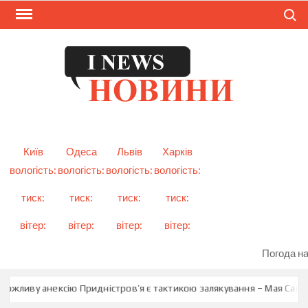
Skip
Search
to
content
I
Смарт
новини
NEW
України
і світу
Київ
Одеса
Львів
Харків
вологість:
вологість:
вологість:
вологість:
тиск:
тиск:
тиск:
тиск:
вітер:
вітер:
вітер:
вітер:
Погода на
жливу анексію Придністров’я є тактикою залякування – Мая Санду