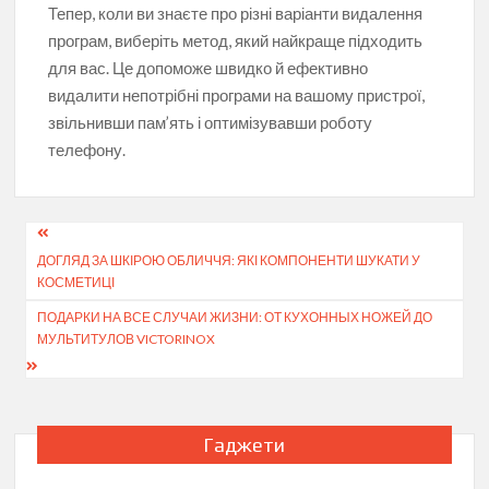
Тепер, коли ви знаєте про різні варіанти видалення
програм, виберіть метод, який найкраще підходить
для вас. Це допоможе швидко й ефективно
видалити непотрібні програми на вашому пристрої,
звільнивши пам’ять і оптимізувавши роботу
телефону.
Навігація
ДОГЛЯД ЗА ШКІРОЮ ОБЛИЧЧЯ: ЯКІ КОМПОНЕНТИ ШУКАТИ У
записів
КОСМЕТИЦІ
ПОДАРКИ НА ВСЕ СЛУЧАИ ЖИЗНИ: ОТ КУХОННЫХ НОЖЕЙ ДО
МУЛЬТИТУЛОВ VICTORINOX
Гаджети