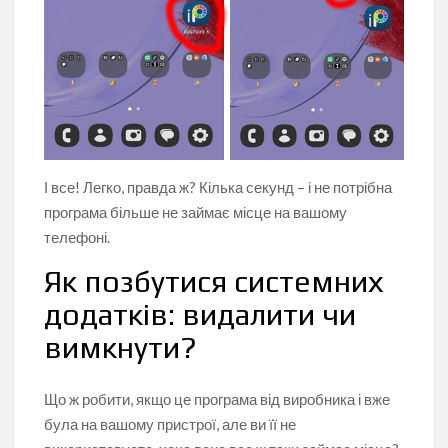
І все! Легко, правда ж? Кілька секунд – і не потрібна
програма більше не займає місце на вашому
телефоні.
Як позбутися системних
додатків: видалити чи
вимкнути?
Що ж робити, якщо це програма від виробника і вже
була на вашому пристрої, але ви її не