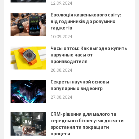
12.09.2024
Еволюція кишенькового світу:
від годинників до розумних
гаджетів
10.09.2024
Часы оптом: Как выгодно купить
наручные часы от
производителя
28.08.2024
Секреты научной основы
популярных видеоигр
27.08.2024
CRM-рішення для малого та
середнього бізнесу: як досягти
зростання та покращити
процеси