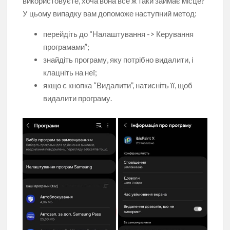
використовуєте, хоча вона все ж таки займає місце?
У цьому випадку вам допоможе наступний метод:
перейдіть до “Налаштування -> Керування
програмами”;
знайдіть програму, яку потрібно видалити, і
клацніть на неї;
якщо є кнопка “Видалити”, натисніть її, щоб
видалити програму.