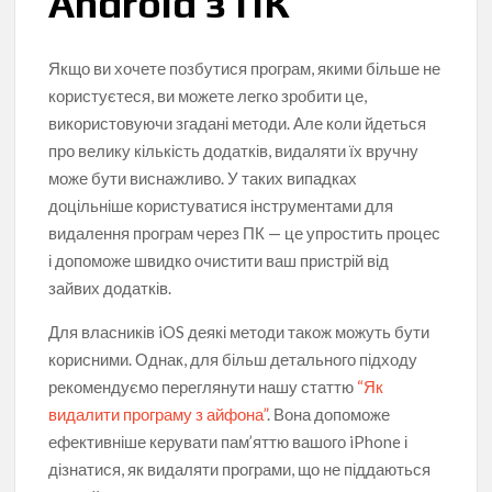
Android з ПК
Якщо ви хочете позбутися програм, якими більше не
користуєтеся, ви можете легко зробити це,
використовуючи згадані методи. Але коли йдеться
про велику кількість додатків, видаляти їх вручну
може бути виснажливо. У таких випадках
доцільніше користуватися інструментами для
видалення програм через ПК — це упростить процес
і допоможе швидко очистити ваш пристрій від
зайвих додатків.
Для власників iOS деякі методи також можуть бути
корисними. Однак, для більш детального підходу
рекомендуємо переглянути нашу статтю
“Як
видалити програму з айфона”
. Вона допоможе
ефективніше керувати пам’яттю вашого iPhone і
дізнатися, як видаляти програми, що не піддаються