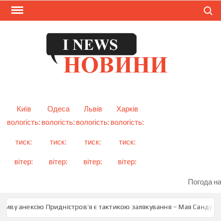
Skip
Search
to
content
I
Смарт
новини
NEW
України
і світу
Київ
Одеса
Львів
Харків
вологість:
вологість:
вологість:
вологість:
тиск:
тиск:
тиск:
тиск:
вітер:
вітер:
вітер:
вітер:
Погода на
ву анексію Придністров’я є тактикою залякування – Мая Санду
Ту