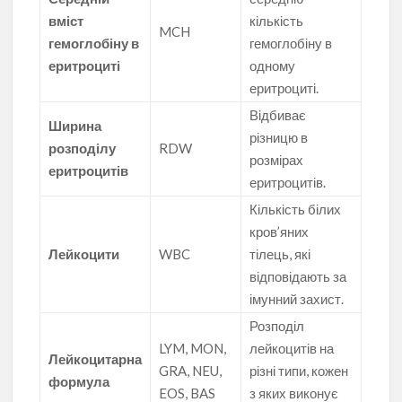
вміст
кількість
MCH
гемоглобіну в
гемоглобіну в
еритроциті
одному
еритроциті.
Відбиває
Ширина
різницю в
розподілу
RDW
розмірах
еритроцитів
еритроцитів.
Кількість білих
кров’яних
Лейкоцити
WBC
тілець, які
відповідають за
імунний захист.
Розподіл
LYM, MON,
лейкоцитів на
Лейкоцитарна
GRA, NEU,
різні типи, кожен
формула
EOS, BAS
з яких виконує