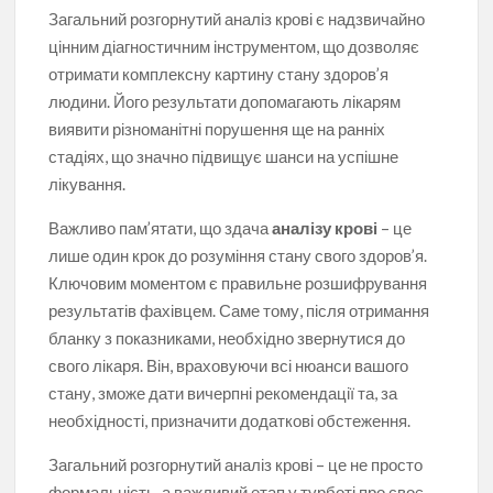
Загальний розгорнутий аналіз крові є надзвичайно
цінним діагностичним інструментом, що дозволяє
отримати комплексну картину стану здоров’я
людини. Його результати допомагають лікарям
виявити різноманітні порушення ще на ранніх
стадіях, що значно підвищує шанси на успішне
лікування.
Важливо пам’ятати, що здача
аналізу крові
– це
лише один крок до розуміння стану свого здоров’я.
Ключовим моментом є правильне розшифрування
результатів фахівцем. Саме тому, після отримання
бланку з показниками, необхідно звернутися до
свого лікаря. Він, враховуючи всі нюанси вашого
стану, зможе дати вичерпні рекомендації та, за
необхідності, призначити додаткові обстеження.
Загальний розгорнутий аналіз крові – це не просто
формальність, а важливий етап у турботі про своє