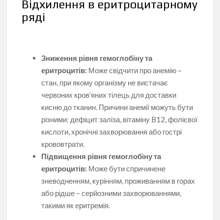
Відхилення в еритроцитарному
ряді
Зниження рівня гемоглобіну та
еритроцитів:
Може свідчити про анемію –
стан, при якому організму не вистачає
червоних кров’яних тілець для доставки
кисню до тканин. Причини анемії можуть бути
різними: дефіцит заліза, вітаміну B12, фолієвої
кислоти, хронічні захворювання або гострі
крововтрати.
Підвищення рівня гемоглобіну та
еритроцитів:
Може бути спричинене
зневодненням, курінням, проживанням в горах
або рідше – серйозними захворюваннями,
такими як еритремія.