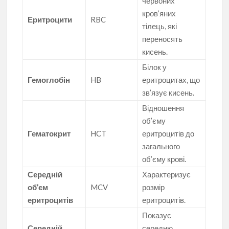
червоних
кров’яних
Еритроцити
RBC
тілець, які
переносять
кисень.
Білок у
Гемоглобін
HB
еритроцитах, що
зв’язує кисень.
Відношення
об’єму
Гематокрит
HCT
еритроцитів до
загального
об’єму крові.
Середній
Характеризує
об’єм
MCV
розмір
еритроцитів
еритроцитів.
Показує
Середній
середню