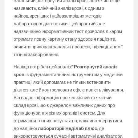
Загальний розгорнутий аналіз крові, або як його ще
називають, клінічний аналіз крові, є одним з
найпоширеніших і найважливіших методів
лабораторної діагностики. Цей простий, але
надзвичайно інформативний тест дозволяє лікарям
отримати повну картину стану здоров’я пацієнта,
виявити приховані запальні процеси, інфекції, анемії
та інші захворювання.
Навіщо потрібен цей аналіз?
Розгорнутий аналіз
крові
є фундаментальним інструментом у медичній
практиці, який допомагає не тільки встановити
діагноз, але й контролювати ефективність лікування.
Він надає інформацію про кількісний та якісний
склад крові, що є джерелом важливих даних про
функціонування різних органів і систем. Для
отримання точних результатів, важливо звернутися
до надійної
лабораторії меділаб плюс
, де
використовуються сучасні автоматичні аналізатори.