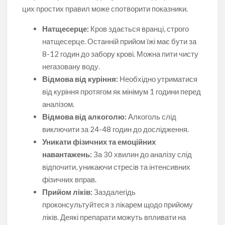
цих простих правил може спотворити показники.
Натщесерце:
Кров здається вранці, строго
натщесерце. Останній прийом їжі має бути за
8-12 годин до забору крові. Можна пити чисту
негазовану воду.
Відмова від куріння:
Необхідно утриматися
від куріння протягом як мінімум 1 години перед
аналізом.
Відмова від алкоголю:
Алкоголь слід
виключити за 24-48 годин до дослідження.
Уникати фізичних та емоційних
навантажень:
За 30 хвилин до аналізу слід
відпочити, уникаючи стресів та інтенсивних
фізичних вправ.
Прийом ліків:
Заздалегідь
проконсультуйтеся з лікарем щодо прийому
ліків. Деякі препарати можуть впливати на