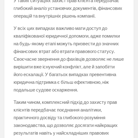
У таких ситуаціях захист прав клієнта передбачає
глибокий аналіз установчих документів, фінансових
операцій та внутрішніх рішень компанії.
У всіх цих випадках важливо мати доступ до
кваліфікованої юридичної допомоги, адже помилки
на будь-якому етапі можуть призвести до значних
фінансових втрат або втрати правового статусу.
Своєчасне звернення до фахівців дозволяє не лише
вирішити вже існуючий конфлікт, але й запобігти
його ескалації. У багатьох випадках превентивна
юридична підтримка є більш ефективною, ніж
подальше судове оскарження.
Таким чином, комплексний підхід до захисту прав
клієнтів передбачає поєднання аналітики,
практичного досвіду та глибокого розуміння
законодавства, що дозволяє досягати найкращих
результатів навіть у найскладніших правових