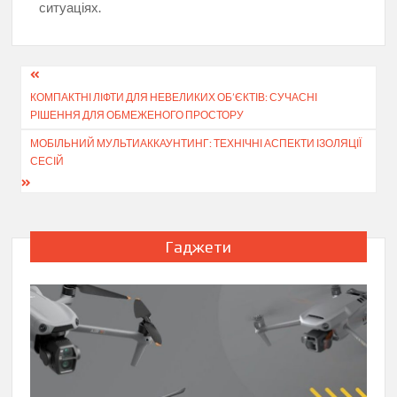
ситуаціях.
Навігація
КОМПАКТНІ ЛІФТИ ДЛЯ НЕВЕЛИКИХ ОБ’ЄКТІВ: СУЧАСНІ
записів
РІШЕННЯ ДЛЯ ОБМЕЖЕНОГО ПРОСТОРУ
МОБІЛЬНИЙ МУЛЬТИАККАУНТИНГ: ТЕХНІЧНІ АСПЕКТИ ІЗОЛЯЦІЇ
СЕСІЙ
Гаджети