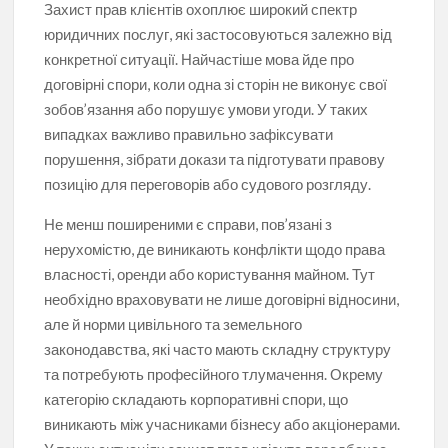
Захист прав клієнтів охоплює широкий спектр
юридичних послуг, які застосовуються залежно від
конкретної ситуації. Найчастіше мова йде про
договірні спори, коли одна зі сторін не виконує свої
зобов’язання або порушує умови угоди. У таких
випадках важливо правильно зафіксувати
порушення, зібрати докази та підготувати правову
позицію для переговорів або судового розгляду.
Не менш поширеними є справи, пов’язані з
нерухомістю, де виникають конфлікти щодо права
власності, оренди або користування майном. Тут
необхідно враховувати не лише договірні відносини,
але й норми цивільного та земельного
законодавства, які часто мають складну структуру
та потребують професійного тлумачення. Окрему
категорію складають корпоративні спори, що
виникають між учасниками бізнесу або акціонерами.