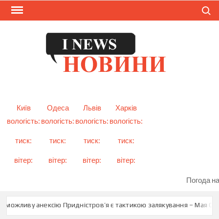
Skip
Search
to
content
I
Смарт
новини
NEW
України
і світу
Київ
Одеса
Львів
Харків
вологість:
вологість:
вологість:
вологість:
тиск:
тиск:
тиск:
тиск:
вітер:
вітер:
вітер:
вітер:
Погода на
о можливу анексію Придністров’я є тактикою залякування – Мая Сан