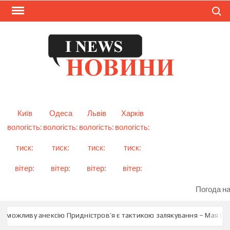
Skip
Search
to
content
I
Смарт
новини
NEW
України
і світу
Київ
Одеса
Львів
Харків
вологість:
вологість:
вологість:
вологість:
тиск:
тиск:
тиск:
тиск:
вітер:
вітер:
вітер:
вітер:
Погода на
 можливу анексію Придністров’я є тактикою залякування – Мая Санд