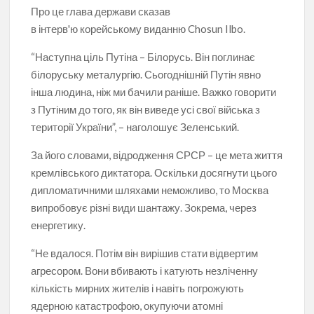
Про це глава держави сказав
в інтерв'ю корейському виданню Chosun Ilbo.
“Наступна ціль Путіна – Білорусь. Він поглинає
білоруську металургію. Сьогоднішній Путін явно
інша людина, ніж ми бачили раніше. Важко говорити
з Путіним до того, як він виведе усі свої війська з
території України”, – наголошує Зеленський.
За його словами, відродження СРСР – це мета життя
кремлівського диктатора. Оскільки досягнути цього
дипломатичними шляхами неможливо, то Москва
випробовує різні види шантажу. Зокрема, через
енергетику.
“Не вдалося. Потім він вирішив стати відвертим
агресором. Вони вбивають і катують незліченну
кількість мирних жителів і навіть погрожують
ядерною катастрофою, окупуючи атомні