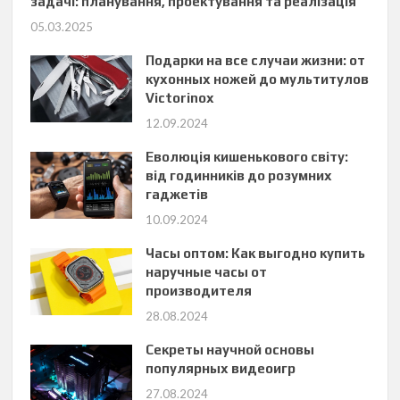
задачі: планування, проектування та реалізація
05.03.2025
Подарки на все случаи жизни: от
кухонных ножей до мультитулов
Victorinox
12.09.2024
Еволюція кишенькового світу:
від годинників до розумних
гаджетів
10.09.2024
Часы оптом: Как выгодно купить
наручные часы от
производителя
28.08.2024
Секреты научной основы
популярных видеоигр
27.08.2024