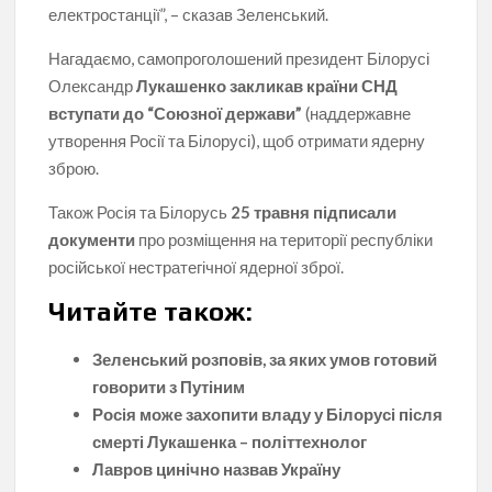
електростанції”, – сказав Зеленський.
Нагадаємо, самопроголошений президент Білорусі
Олександр
Лукашенко закликав країни СНД
вступати до “Союзної держави”
(наддержавне
утворення Росії та Білорусі), щоб отримати ядерну
зброю.
Також Росія та Білорусь
25 травня підписали
документи
про розміщення на території республіки
російської нестратегічної ядерної зброї.
Читайте також:
Зеленський розповів, за яких умов готовий
говорити з Путіним
Росія може захопити владу у Білорусі після
смерті Лукашенка – політтехнолог
Лавров цинічно назвав Україну