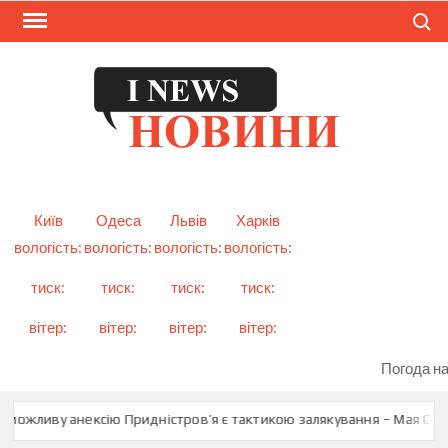
Skip
Search
to
content
I
Смарт
новини
NEW
України
і світу
Київ
Одеса
Львів
Харків
вологість:
вологість:
вологість:
вологість:
тиск:
тиск:
тиск:
тиск:
вітер:
вітер:
вітер:
вітер:
Погода на
можливу анексію Придністров’я є тактикою залякування – Мая Санду