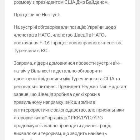
розмову з президентом США Джо Байденом.
Про це пише Hurriyet.
На зустрічі обговорювали позицію України щодо
членства в НАТО, членство Швеції в НАТО,
постачання F-16 і процес повноправного членства
Туреччини в ЄС.
Зокрема, лідери домовилися провести зустріч віч-
на-віч у Вільнюсі та детально обговорити
двосторонні відносини між Туреччиною та США та
регіональні питання. Президент Реджеп Таїп Ердоган
заявив, що Швеція зробила деякі кроки в
правильному напрямку, внісши зміни в
антитерористичне законодавство, але прихильники
«терористичної організації PKK/PYD/YPG
продовжують вільно проводити демонстрації,
вихваляючи тероризм, що зводить нанівець