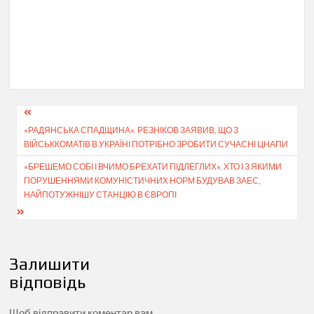
Навігація
«РАДЯНСЬКА СПАДЩИНА». РЕЗНІКОВ ЗАЯВИВ, ЩО З
записів
ВІЙСЬККОМАТІВ В УКРАЇНІ ПОТРІБНО ЗРОБИТИ СУЧАСНІ ЦНАПИ
«БРЕШЕМО СОБІ І ВЧИМО БРЕХАТИ ПІДЛЕГЛИХ». ХТО І З ЯКИМИ
ПОРУШЕННЯМИ КОМУНІСТИЧНИХ НОРМ БУДУВАВ ЗАЕС,
НАЙПОТУЖНІШУ СТАНЦІЮ В ЄВРОПІ
Залишити
відповідь
Щоб відправити коментар вам