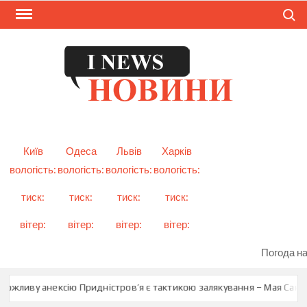
Skip
Search
to
content
I
Смарт
новини
NEW
України
і світу
Київ
Одеса
Львів
Харків
вологість:
вологість:
вологість:
вологість:
тиск:
тиск:
тиск:
тиск:
вітер:
вітер:
вітер:
вітер:
Погода на
ожливу анексію Придністров’я є тактикою залякування – Мая Санду