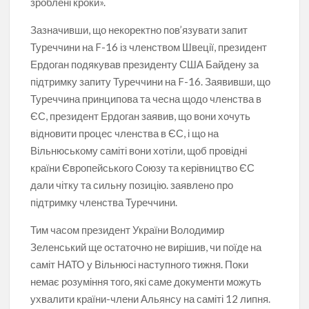
зроблені кроки».
Зазначивши, що некоректно пов’язувати запит
Туреччини на F-16 із членством Швеції, президент
Ердоган подякував президенту США Байдену за
підтримку запиту Туреччини на F-16. Заявивши, що
Туреччина принципова та чесна щодо членства в
ЄС, президент Ердоган заявив, що вони хочуть
відновити процес членства в ЄС, і що на
Вільнюському саміті вони хотіли, щоб провідні
країни Європейського Союзу та керівництво ЄС
дали чітку та сильну позицію. заявлено про
підтримку членства Туреччини.
Тим часом президент України Володимир
Зеленський ще остаточно не вирішив, чи поїде на
саміт НАТО у Вільнюсі наступного тижня. Поки
немає розуміння того, які саме документи можуть
ухвалити країни-члени Альянсу на саміті 12 липня.