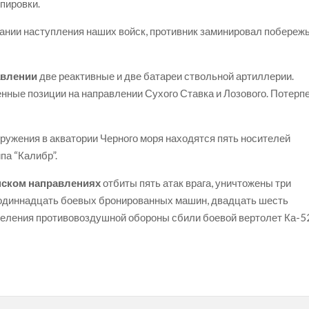
пировки.
дании наступления наших войск, противник заминировал побереж
авлении
две реактивные и две батареи ствольной артиллерии.
нные позиции на направлении Сухого Ставка и Лозового. Потерп
оружения в акватории Черного моря находятся пять носителей
па “Калибр”.
нском направлениях
отбиты пять атак врага, уничтожены три
 одиннадцать боевых бронированных машин, двадцать шесть
деления противовоздушной обороны сбили боевой вертолет Ка-5