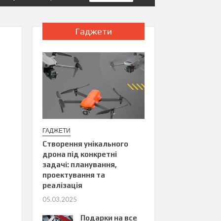
Гаджети
ГАДЖЕТИ
Створення унікального
дрона під конкретні
задачі: планування,
проектування та
реалізація
05.03.2025
Подарки на все