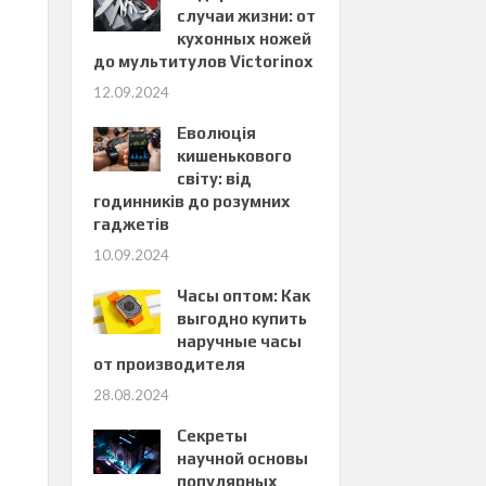
случаи жизни: от
кухонных ножей
до мультитулов Victorinox
12.09.2024
Еволюція
кишенькового
світу: від
годинників до розумних
гаджетів
10.09.2024
Часы оптом: Как
выгодно купить
наручные часы
от производителя
28.08.2024
Секреты
научной основы
популярных