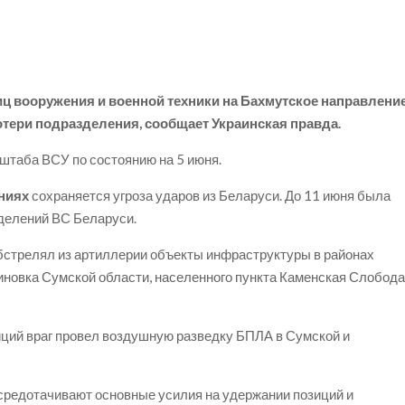
ц вооружения и военной техники на Бахмутское направление
тери подразделения, сообщает Украинская правда.
нштаба ВСУ по состоянию на 5 июня.
ниях
сохраняется угроза ударов из Беларуси. До 11 июня была
делений ВС Беларуси.
бстрелял из артиллерии объекты инфраструктуры в районах
иновка Сумской области, населенного пункта Каменская Слобод
ций враг провел воздушную разведку БПЛА в Сумской и
средотачивают основные усилия на удержании позиций и