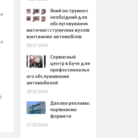
Який інструмент
ье
необхідний для
обслуговування
маточин і ступичних вузлів
вантажних автомобілів
ел
30.07.2026
Сервисный
центр в Буче для
профессиональн
ого обслуживания
автомобилей
28.07.2026
2
Дахова реклама:
порівняємо
формати
27.07.2026