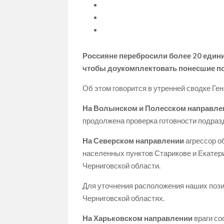
Россияне перебросили более 20 едини
чтобы доукомплектовать понесшие по
Об этом говорится в утренней сводке Ге
На Волынском и Полесском направле
продолжена проверка готовности подраз
На Северском направлении
агрессор о
населенных пунктов Старикове и Екатер
Черниговской области.
Для уточнения расположения наших пози
Черниговской областях.
На Харьковском направлении
враги со