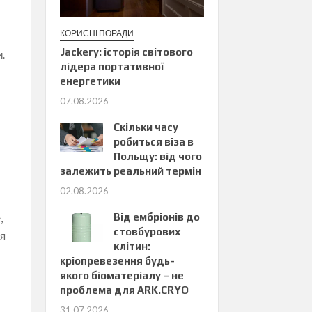
КОРИСНІ ПОРАДИ
Jackery: історія світового
.
лідера портативної
енергетики
07.08.2026
Скільки часу
робиться віза в
Польщу: від чого
залежить реальний термін
02.08.2026
Від ембріонів до
,
стовбурових
ся
клітин:
кріопревезення будь-
якого біоматеріалу – не
проблема для ARK.CRYO
31.07.2026