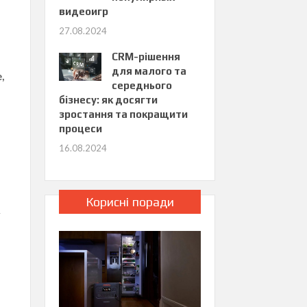
видеоигр
27.08.2024
CRM-рішення
для малого та
,
середнього
бізнесу: як досягти
зростання та покращити
процеси
16.08.2024
Корисні поради
а