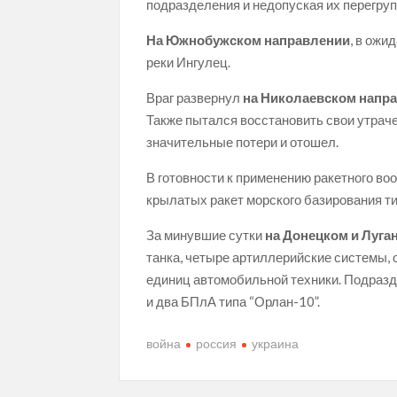
подразделения и недопуская их перегруп
На Южнобужском направлении
, в ожи
реки Ингулец.
Враг развернул
на Николаевском напр
Также пытался восстановить свои утраче
значительные потери и отошел.
В готовности к применению ракетного во
крылатых ракет морского базирования ти
За минувшие сутки
на Донецком и Луга
танка, четыре артиллерийские системы,
единиц автомобильной техники. Подраз
и два БПлА типа “Орлан-10”.
война
россия
украина