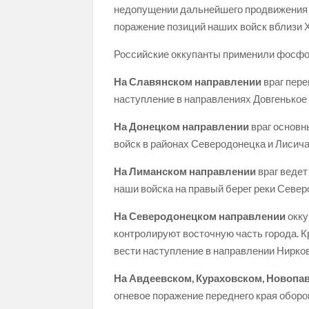
недопущении дальнейшего продвижения н
поражение позиций наших войск вблизи 
Российские оккупанты применили фосфор
На Славянском направлении
враг пер
наступление в направлениях Довгенькое 
На Донецком направлении
враг основн
войск в районах Северодонецка и Лисича
На Лиманском направлении
враг ведет
наши войска на правый берег реки Север
На Северодонецком направлении
окку
контролируют восточную часть города. К
вести наступление в направлении Нирков
На Авдеевском, Кураховском, Новопа
огневое поражение переднего края обор