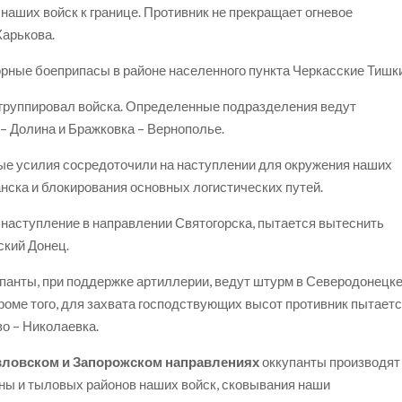
аших войск к границе. Противник не прекращает огневое
Харькова.
ные боеприпасы в районе населенного пункта Черкасские Тишки
егруппировал войска. Определенные подразделения ведут
– Долина и Бражковка – Вернополье.
ые усилия сосредоточили на наступлении для окружения наших
нска и блокирования основных логистических путей.
 наступление в направлении Святогорска, пытается вытеснить
ский Донец.
панты, при поддержке артиллерии, ведут штурм в Северодонецке
роме того, для захвата господствующих высот противник пытает
о – Николаевка.
вловском и Запорожском направлениях
оккупанты производят
оны и тыловых районов наших войск, сковывания наши