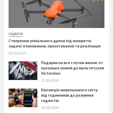
ГАДЖЕТИ
Створення унікального дрона під конкретні
задачі: планування, проектування та реалізація
05.03.2025
Подарки на все случаи жизни: от
кухонных ножей до мультитулов
Victorinox
12.09.2024
Еволюція кишенькового світу:
від годинників до розумних
гаджетів
10.09.2024