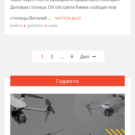
Деловая столица. Об обстреле Киева сообщил мэр
столицы Виталий …
ЧИТАТИ ДАЛІ
война
донбасс
киев
Пагінація
1
2
…
8
Далі
записів
Гаджети