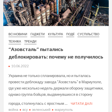
ВСІ НОВИНИ
ГАДЖЕТИ
КУЛЬТУРА
ПОДІЇ
СУСПІЛЬСТВО
ТЕХНІКА
ТРЕНДИ
“Азовсталь” пытались
деблокировать: почему не получилось
10.06.2022
Украина не только спланировала, но и пыталась
провести деблокаду завода “Азовсталь” в Мариуполе,
где уже несколько недель держали оборону защитники,
однако группа бойцов, выдвинувшихся в сторону
города, столкнулась с яростным …
ЧИТАТИ ДАЛІ
война
всу
зеленський
мариуполь