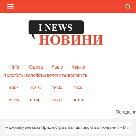
Skip
Search
to
content
I
Смарт
новини
NEW
України
і світу
Київ
Одеса
Львів
Харків
вологість:
вологість:
вологість:
вологість:
тиск:
тиск:
тиск:
тиск:
вітер:
вітер:
вітер:
вітер:
Погода на
ро можливу анексію Придністров’я є тактикою залякування – Мая Са