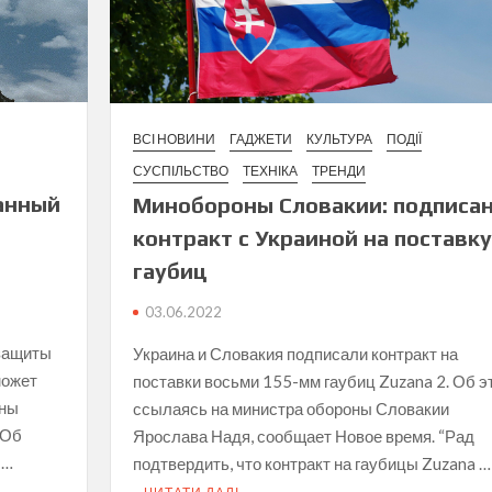
ВСІ НОВИНИ
ГАДЖЕТИ
КУЛЬТУРА
ПОДІЇ
СУСПІЛЬСТВО
ТЕХНІКА
ТРЕНДИ
анный
Минобороны Словакии: подписа
контракт с Украиной на поставку
гаубиц
03.06.2022
 защиты
Украина и Словакия подписали контракт на
может
поставки восьми 155-мм гаубиц Zuzana 2. Об э
оны
ссылаясь на министра обороны Словакии
 Об
Ярослава Надя, сообщает Новое время. “Рад
 …
подтвердить, что контракт на гаубицы Zuzana …