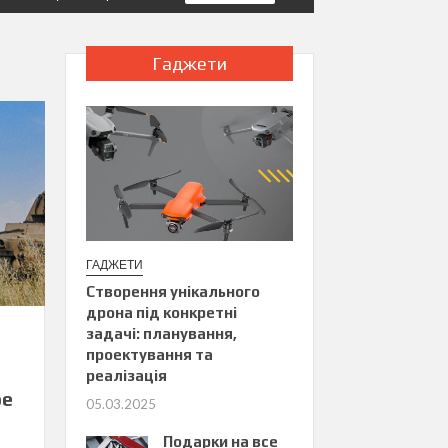
Гаджети
ГАДЖЕТИ
Створення унікального
дрона під конкретні
задачі: планування,
проектування та
реалізація
ое
05.03.2025
Подарки на все