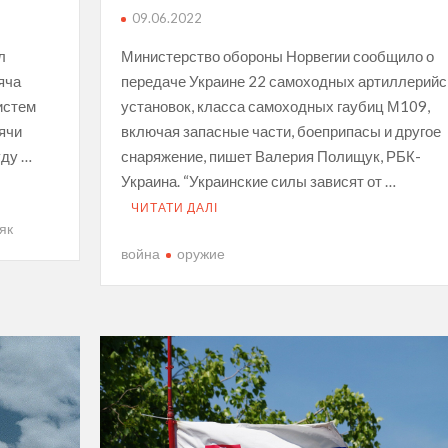
09.06.2022
л
Министерство обороны Норвегии сообщило о
яча
передаче Украине 22 самоходных артиллерийс
истем
установок, класса самоходных гаубиц М109,
сячи
включая запасные части, боеприпасы и другое
уду …
снаряжение, пишет Валерия Полищук, РБК-
Украина. “Украинские силы зависят от …
ЧИТАТИ ДАЛІ
як
война
оружие