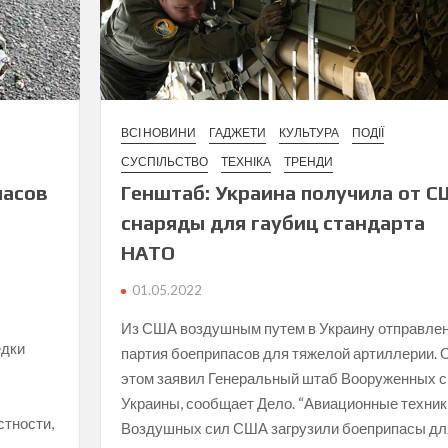
ВСІ НОВИНИ
ГАДЖЕТИ
КУЛЬТУРА
ПОДІЇ
СУСПІЛЬСТВО
ТЕХНІКА
ТРЕНДИ
Генштаб: Украина получила от С
пасов
снаряды для гаубиц стандарта
НАТО
01.05.2022
Из США воздушным путем в Украину отправле
едки
партия боеприпасов для тяжелой артиллерии. 
этом заявил Генеральный штаб Вооруженных 
Украины, сообщает Дело. “Авиационные техник
стности,
Воздушных сил США загрузили боеприпасы дл