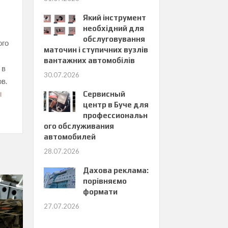
Який інструмент
необхідний для
обслуговування
ого
маточин і ступичних вузлів
вантажних автомобілів
 в
30.07.2026
в.
Сервисный
І
центр в Буче для
профессиональн
ого обслуживания
автомобилей
28.07.2026
Дахова реклама:
порівняємо
формати
27.07.2026