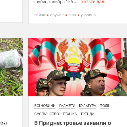
гаубиц калибра 155 …
ЧИТАТИ ДАЛІ
война
оружие
сша
украина
ВСІ НОВИНИ
ГАДЖЕТИ
КУЛЬТУРА
ПОДІЇ
СУСПІЛЬСТВО
ТЕХНІКА
ТРЕНДИ
ова
В Приднестровье заявили о