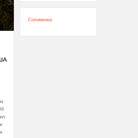
Соломенка
ША
на
Об
сил
и
я