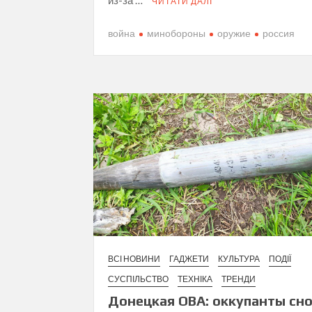
из-за …
ЧИТАТИ ДАЛІ
война
минобороны
оружие
россия
ВСІ НОВИНИ
ГАДЖЕТИ
КУЛЬТУРА
ПОДІЇ
СУСПІЛЬСТВО
ТЕХНІКА
ТРЕНДИ
Донецкая ОВА: оккупанты сн