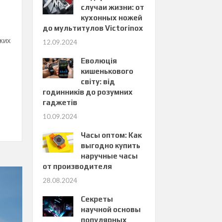
случаи жизни: от
кухонных ножей
до мультитулов Victorinox
ких
12.09.2024
Еволюція
кишенькового
світу: від
годинників до розумних
гаджетів
10.09.2024
Часы оптом: Как
выгодно купить
наручные часы
от производителя
28.08.2024
Секреты
научной основы
популярных