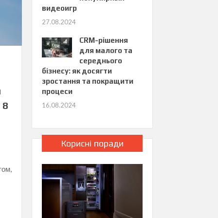
видеоигр
27.08.2024
CRM-рішення
для малого та
середнього
бізнесу: як досягти
зростання та покращити
н
процеси
 8
16.08.2024
Корисні поради
том,