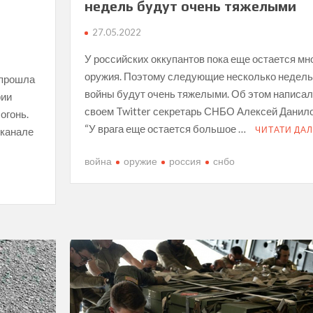
недель будут очень тяжелыми
27.05.2022
У российских оккупантов пока еще остается мн
оружия. Поэтому следующие несколько недель
 прошла
войны будут очень тяжелыми. Об этом написал
рии
своем Twitter секретарь СНБО Алексей Данило
огонь.
“У врага еще остается большое …
ЧИТАТИ ДАЛ
-канале
война
оружие
россия
снбо