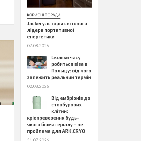
КОРИСНІ ПОРАДИ
Jackery: історія світового
лідера портативної
енергетики
07.08.2026
Скільки часу
робиться віза в
Польщу: від чого
залежить реальний термін
02.08.2026
Від ембріонів до
стовбурових
клітин:
кріопревезення будь-
якого біоматеріалу – не
проблема для ARK.CRYO
31.07.2026