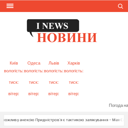
Skip
Search
to
content
I
Смарт
новини
NEW
України
і світу
Київ
Одеса
Львів
Харків
вологість:
вологість:
вологість:
вологість:
тиск:
тиск:
тиск:
тиск:
вітер:
вітер:
вітер:
вітер:
Погода на
можливу анексію Придністров’я є тактикою залякування – Мая Санду