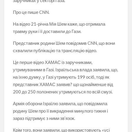
заручниках у секторі Газа.
Про це пише CNN.
На відео 21-річна Мія Шем каже, що отримала
травму руки і її доставили до Гази.
Представник родини Шем повідомив CNN, що вони
схвалили публікацію та трансляцію відео.
Це перше відео ХАМАС із заручниками,
утримуваними в Газі. Ізраїльська влада заявила, що,
на їхню думку, у Газі утримують 199 осіб, тоді як
представник ХАМАС заявив? що щонайменше від
200 до 250 полонених утримуються по всій смузі.
Армія оборони Ізраїлю заявила, що повідомила
родину Шем про її викрадення минулого тижня і
зараз підтримує з ними зв’язок.
Крім того, вони заявили, що використовують «усі