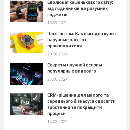
Еволюція кишенькового світу:
від годинників до розумних
гаджетів
10.09.2024
Часы оптом: Как выгодно купить
наручные часы от
производителя
28.08.2024
Секреты научной основы
популярных видеоигр
27.08.2024
CRM-рішення для малого та
середнього бізнесу: як досягти
зростання та покращити
процеси
16.08.2024