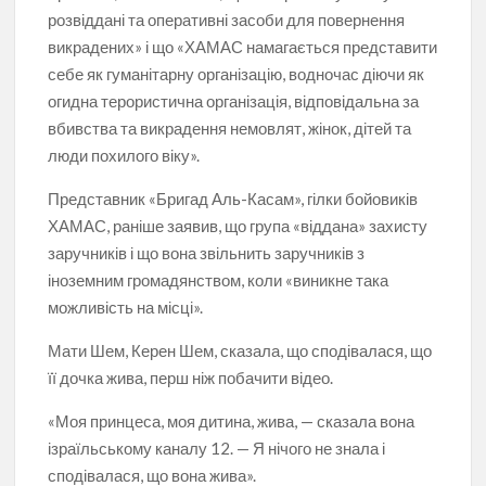
розвіддані та оперативні засоби для повернення
викрадених» і що «ХАМАС намагається представити
себе як гуманітарну організацію, водночас діючи як
огидна терористична організація, відповідальна за
вбивства та викрадення немовлят, жінок, дітей та
люди похилого віку».
Представник «Бригад Аль-Касам», гілки бойовиків
ХАМАС, раніше заявив, що група «віддана» захисту
заручників і що вона звільнить заручників з
іноземним громадянством, коли «виникне така
можливість на місці».
Мати Шем, Керен Шем, сказала, що сподівалася, що
її дочка жива, перш ніж побачити відео.
«Моя принцеса, моя дитина, жива, — сказала вона
ізраїльському каналу 12. — Я нічого не знала і
сподівалася, що вона жива».