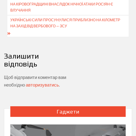
НА КІРОВОГРАДЩИНІ ВНАСЛІДОК НІЧНОЇ АТАКИ РОСІЯН Є
записів
ВЛУЧАННЯ
УКРАЇНСЬКІ СИЛИ ПРОСУНУЛИСЯ ПРИБЛИЗНО НА КІЛОМЕТР
НА ЗАХІД ВІД ВЕРБОВОГО — ЗСУ
Залишити
відповідь
Щоб відправити коментар вам
необхідно
авторизуватись
.
Гаджети