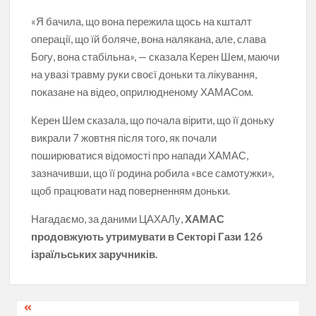
«Я бачила, що вона пережила щось на кшталт
операції, що їй боляче, вона налякана, але, слава
Богу, вона стабільна», — сказала Керен Шем, маючи
на увазі травму руки своєї доньки та лікування,
показане на відео, оприлюдненому ХАМАСом.
Керен Шем сказала, що почала вірити, що її доньку
викрали 7 жовтня після того, як почали
поширюватися відомості про напади ХАМАС,
зазначивши, що її родина робила «все самотужки»,
щоб працювати над поверненням доньки.
Нагадаємо, за даними ЦАХАЛу,
ХАМАС
продовжують утримувати в Секторі Гази 126
ізраїльських заручників.
Навігація