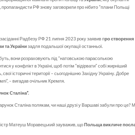
, пропагандисти РФ знову заговорили про нібито “плани Польщі
засіданні Радбезу РФ 21 липня 2023 року заявив п
ро створення
и та України
задля подальшої окупації останньої.
абуть, вони розраховують під “натовською парасолькою
тися у конфлікт в Україні, щоб потім “відірвати” собі жирніший
, свої історичні території – сьогоднішню Західну Україну. Добре
емлі”, – вигадав очільник Кремля.
нок Сталіна”.
дарунок Сталіна полякам, чи наші друзі у Варшаві забули про це? 
іністр Матеуш Моравецький зауважив, що
Польща викличе посл