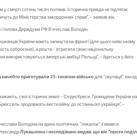
 у смерті сотень тисяч поляків. Історична правда не підлягає
ичуть до Міністерства закордонних справ”, – заявив він.
я і голова Держдуми РФ В’ячеслав Володін.
 мешканців України мають загинути на фронті (для цього київському
ість озброєння), а решта – втратити свою національну
ня використовуються імперські амбіції Польщі”, – йдеться у його
 начебто приготували 25-тисячне військо
для “окупації” захо
важають, свої історичні землі – Східні Креси. Громадяни України н
 Брюссель продовжать вести війну до останнього українця”, –
чеслава Володіна на арені політичних “лякалок” з'явився
Олександр
Лукашенко і несподівано видав, що він “проти поді