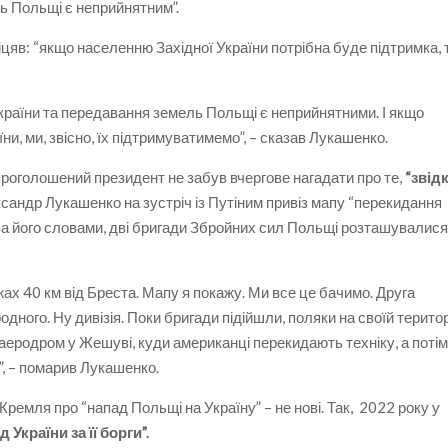
ь Польщі є неприйнятним”.
цяв: “якщо населенню Західної України потрібна буде підтримка, 
країни та передавання земель Польщі є неприйнятними. І якщо
и, ми, звісно, їх підтримуватимемо”, – сказав Лукашенко.
опроголошений президент не забув вчергове нагадати про те,
“звід
сандр Лукашенко на зустріч із Путіним привіз мапу “перекидання
 За його словами, дві бригади Збройних сил Польщі розташувалис
ах 40 км від Бреста. Мапу я покажу. Ми все це бачимо. Друга
одного. Ну дивізія. Поки бригади підійшли, поляки на своїй територ
 аеродром у Жешуві, куди американці перекидають техніку, а поті
, – помарив Лукашенко.
Кремля про “напад Польщі на Україну” – не нові. Так, 2022 року у
України за її борги”.