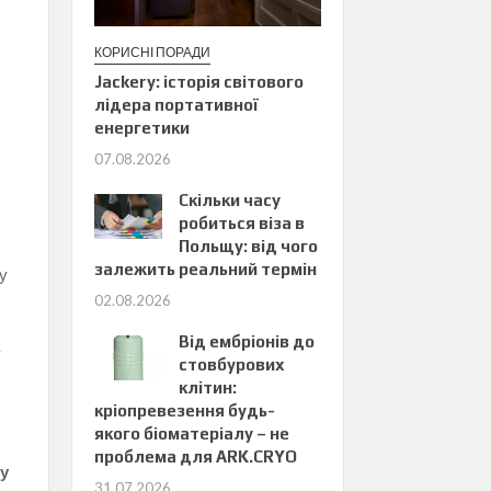
КОРИСНІ ПОРАДИ
Jackery: історія світового
лідера портативної
енергетики
07.08.2026
Скільки часу
робиться віза в
Польщу: від чого
залежить реальний термін
ду
02.08.2026
Від ембріонів до
а
стовбурових
клітин:
кріопревезення будь-
якого біоматеріалу – не
проблема для ARK.CRYO
лу
31.07.2026