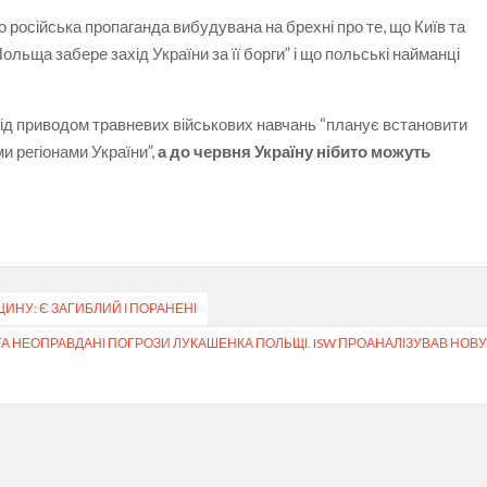
 російська пропаганда вибудувана на брехні про те, що Київ та
льща забере захід України за її борги” і що польські найманці
під приводом травневих військових навчань “планує встановити
и регіонами України”,
а до червня Україну нібито можуть
ЩИНУ: Є ЗАГИБЛИЙ І ПОРАНЕНІ
ТА НЕОПРАВДАНІ ПОГРОЗИ ЛУКАШЕНКА ПОЛЬЩІ. ISW ПРОАНАЛІЗУВАВ НОВ