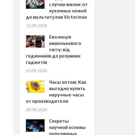
случаи жизни: от
кухонных ножей
до мультитулов Victorinox
12.09.2024
Еволюція
кишенькового
світу: від
годинників до розумних
гаджетів
10.09.2024
Часы оптом: Как
выгодно купить
наручные часы
от производителя
28.08.2024
Секреты
научной основы
популярных