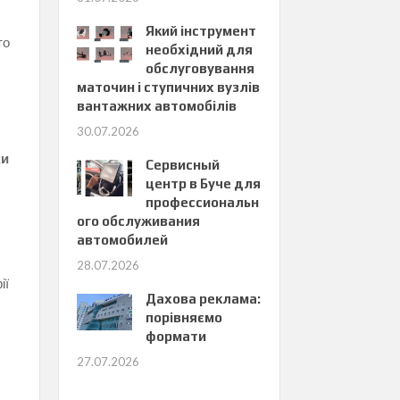
Який інструмент
то
необхідний для
обслуговування
маточин і ступичних вузлів
вантажних автомобілів
30.07.2026
ки
Сервисный
центр в Буче для
я
профессиональн
ого обслуживания
автомобилей
28.07.2026
ії
Дахова реклама:
м
порівняємо
формати
27.07.2026