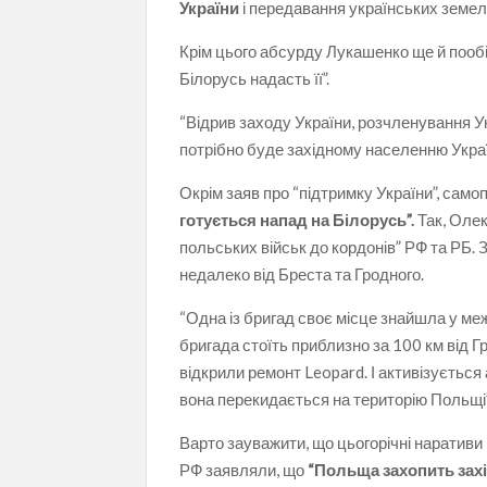
України
і передавання українських земел
Крім цього абсурду Лукашенко ще й пообі
Білорусь надасть її”.
“Відрив заходу України, розчленування У
потрібно буде західному населенню Україн
Окрім заяв про “підтримку України”, сам
готується напад на Білорусь”.
Так, Олек
польських військ до кордонів” РФ та РБ.
недалеко від Бреста та Гродного.
“Одна із бригад своє місце знайшла у меж
бригада стоїть приблизно за 100 км від Гр
відкрили ремонт Leopard. І активізується
вона перекидається на територію Польщі”
Варто зауважити, що цьогорічні наративи 
РФ заявляли, що
“Польща захопить захід 