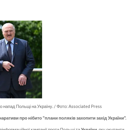
напад Польщі на Україну. / Фото: Associated Press
ративи про нібито "плани поляків захопити захід України".
зінформаційної кампанії проти Польщі та
України
, яку окупанти