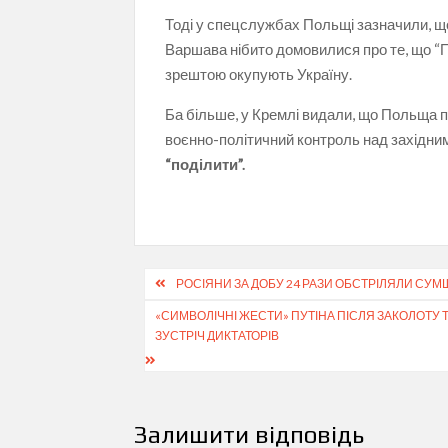
Тоді у спецслужбах Польщі зазначили, що
Варшава нібито домовилися про те, що “По
зрештою окупують Україну.
Ба більше, у Кремлі видали, що Польща 
воєнно-політичний контроль над західним
“поділити”.
Навігація
РОСІЯНИ ЗА ДОБУ 24 РАЗИ ОБСТРІЛЯЛИ СУМ
записів
«СИМВОЛІЧНІ ЖЕСТИ» ПУТІНА ПІСЛЯ ЗАКОЛОТУ 
ЗУСТРІЧ ДИКТАТОРІВ
Залишити відповідь