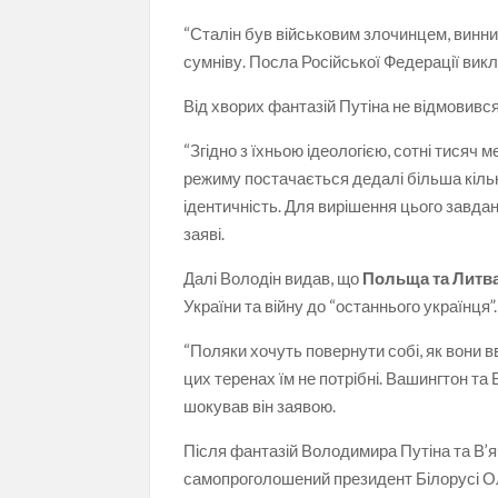
“Сталін був військовим злочинцем, винним
сумніву. Посла Російської Федерації викл
Від хворих фантазій Путіна не відмовивс
“Згідно з їхньою ідеологією, сотні тисяч
режиму постачається дедалі більша кільк
ідентичність. Для вирішення цього завдан
заяві.
Далі Володін видав, що
Польща та Литва
України та війну до “останнього українця”.
“Поляки хочуть повернути собі, як вони в
цих теренах їм не потрібні. Вашингтон та
шокував він заявою.
Після фантазій Володимира Путіна та В’я
самопроголошений президент Білорусі 