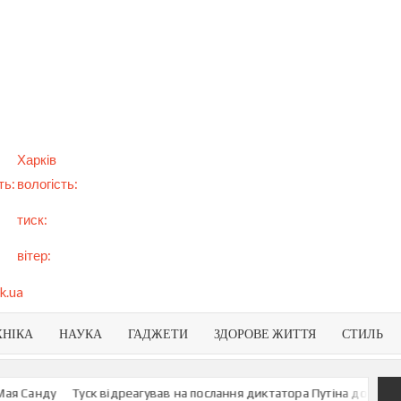
арт
вини
NEWS
раїни
віту
Харків
ть:
вологість:
тиск:
вітер:
k.ua
ХНІКА
НАУКА
ГАДЖЕТИ
ЗДОРОВЕ ЖИТТЯ
СТИЛЬ
Санду
Туск відреагував на послання диктатора Путіна до росіян
У