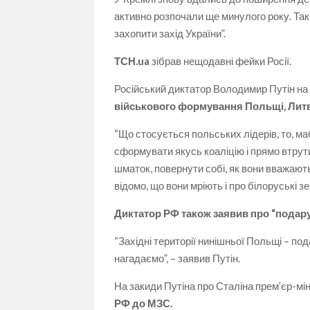
активно розпочали ще минулого року. Так
захопити захід України”.
ТСН.ua
зібрав нещодавні фейки Росії.
Російський диктатор Володимир Путін на 
військового формування Польщі, Литв
“Що стосується польських лідерів, то, м
сформувати якусь коаліцію і прямо втрути
шматок, повернути собі, як вони вважають
відомо, що вони мріють і про білоруські з
Диктатор РФ також заявив про “подару
“Західні території нинішньої Польщі – по
нагадаємо”, – заявив Путін.
На закиди Путіна про Сталіна прем’єр-м
РФ до МЗС.