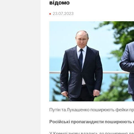
відомо
23.07.2023
Путін та Лукашенко поширюють фейки про 
Російські пропагандисти поширюють на
У Кремлі знову вдались до поширення де