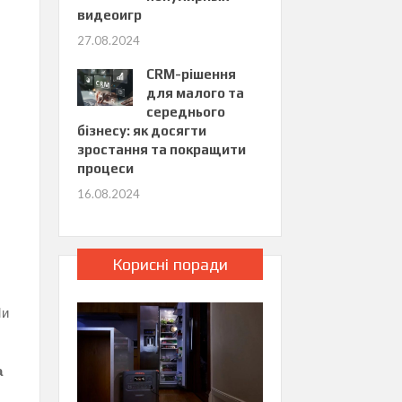
видеоигр
27.08.2024
CRM-рішення
для малого та
середнього
бізнесу: як досягти
зростання та покращити
процеси
16.08.2024
Корисні поради
Ми
а