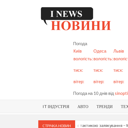
Skip
to
content
I
См
но
Ук
Погода
і с
Київ
Одеса
Львів
вологість:
вологість:
вологіс
тиск:
тиск:
тиск:
вітер:
вітер:
вітер:
Погода на 10 днів від
sinopti
IT ІНДУСТРІЯ
АВТО
ТРЕНДИ
ТЕ
про можливу анексію Придністров’я є тактикою залякування – Мая 
СТРІЧКА НОВИН