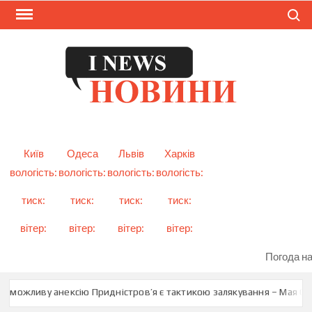
Skip
Search
to
content
I
Смарт
новини
NEW
України
і світу
Київ
Одеса
Львів
Харків
вологість:
вологість:
вологість:
вологість:
тиск:
тиск:
тиск:
тиск:
вітер:
вітер:
вітер:
вітер:
Погода на
 можливу анексію Придністров’я є тактикою залякування – Мая Сан