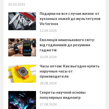
05.03.2025
Подарки на все случаи жизни: от
кухонных ножей до мультитулов
Victorinox
12.09.2024
Еволюція кишенькового світу:
від годинників до розумних
гаджетів
10.09.2024
Часы оптом: Как выгодно купить
наручные часы от
производителя
28.08.2024
Секреты научной основы
популярных видеоигр
27.08.2024