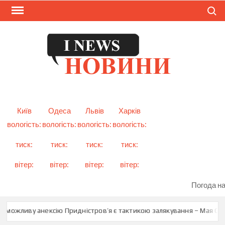
Skip
Search
to
content
I
Смарт
новини
NEW
України
і світу
Київ
Одеса
Львів
Харків
вологість:
вологість:
вологість:
вологість:
тиск:
тиск:
тиск:
тиск:
вітер:
вітер:
вітер:
вітер:
Погода на
 можливу анексію Придністров’я є тактикою залякування – Мая Санд