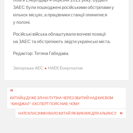
ЗАЕС були пошкоджені російськими обстрілами у
кількох місцях, а працівники станції опинилися
у полоні.
Російські війська облаштували вогневі позиції
на ЗАЕС та обстрілюють звідти українські міста.
Редактор:
Тетяна Габедава
Запорізька АЕС
НАЕК Енергоатом
Навігація
КИТАЙЦІ ДУЖЕ ЗЛІ НА ПУТІНА ЧЕРЕЗ ЗБИТИЙ НАД КИЄВОМ
записів
“КИНДЖАЛ”: ЕКСПЕРТ ПОЯСНИВ, ЧОМУ
НАТО КЛАСИФІКУВАЛО КИТАЙ ЯК ВИКЛИК ДЛЯ АЛЬЯНСУ