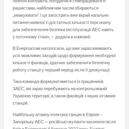
ганебні контракти, погодилися співпрацювати із
рашистами, найближчим часом збираються
„евакуювати“. І це загострить вже вкрай нагальне
питання наявності достатньої кількості персоналу
для забезпечення безпеки експлуатації АЕС навіть
у поточному стані», — додали в компанії.
В Енергоатомі наголосили, що вже зараз вживають
усіх можливих заходів щодо формування необхідної
кількості фахівців, здатних забезпечити безпечну
роботу станції у перший період після її деокупації.
Така команда формуватиметься із працівників
ЗАЕС, які зараз перебувають на контрольованій
Україною території, а також фахівців з інших атомних
станцій.
Найбільшу атомну електростанцію в Європі –
Запорізьку АЕС — російські окупанти захопили після
боїв в Енергодарі 4 березня 2022 року. Будівлі