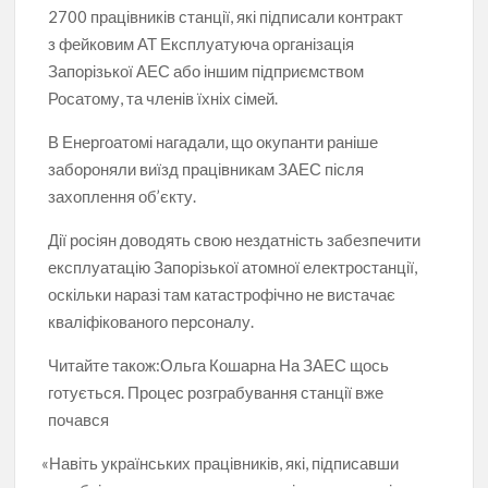
2700 працівників станції, які підписали контракт
з фейковим АТ Експлуатуюча організація
Запорізької АЕС або іншим підприємством
Росатому, та членів їхніх сімей.
В Енергоатомі нагадали, що окупанти раніше
забороняли виїзд працівникам ЗАЕС після
захоплення об’єкту.
Дії росіян доводять свою нездатність забезпечити
експлуатацію Запорізької атомної електростанції,
оскільки наразі там катастрофічно не вистачає
кваліфікованого персоналу.
Читайте також:
Ольга Кошарна На ЗАЕС щось
готується. Процес розграбування станції вже
почався
«
Навіть українських працівників, які, підписавши