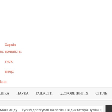
арт
вини
NEWS
раїни
віту
Харків
ть:
вологість:
тиск:
вітер:
k.ua
ХНІКА
НАУКА
ГАДЖЕТИ
ЗДОРОВЕ ЖИТТЯ
СТИЛЬ
Санду
Туск відреагував на послання диктатора Путіна до росіян