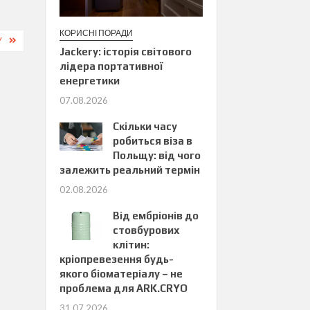
КОРИСНІ ПОРАДИ
У
Jackery: історія світового
лідера портативної
енергетики
07.08.2026
Скільки часу
робиться віза в
Польщу: від чого
залежить реальний термін
02.08.2026
Від ембріонів до
стовбурових
клітин:
кріопревезення будь-
якого біоматеріалу – не
проблема для ARK.CRYO
31.07.2026