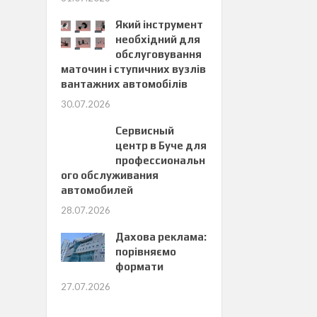
Який інструмент
необхідний для
обслуговування
маточин і ступичних вузлів
вантажних автомобілів
30.07.2026
Сервисный
центр в Буче для
профессиональн
ого обслуживания
автомобилей
28.07.2026
Дахова реклама:
порівняємо
формати
27.07.2026