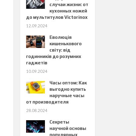
случаи жизни: от
кухонных ножей
до мультитулов Victorinox
12.09.2024
Еволюція
кишенькового
світу: від
годинників до розумних
гаджетів
10.09.2024
Часы оптом: Как
выгодно купить
наручные часы
от производителя
28.08.2024
Секреты
научной основы
популярных