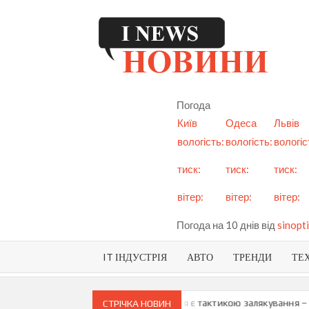
Skip
to
content
I
См
но
Ук
Погода
і с
Київ
Одеса
Львів
вологість:
вологість:
вологіс
тиск:
тиск:
тиск:
вітер:
вітер:
вітер:
Погода на 10 днів від
sinopti
IT ІНДУСТРІЯ
АВТО
ТРЕНДИ
ТЕ
 про можливу анексію Придністров’я є тактикою залякування – Мая 
СТРІЧКА НОВИН