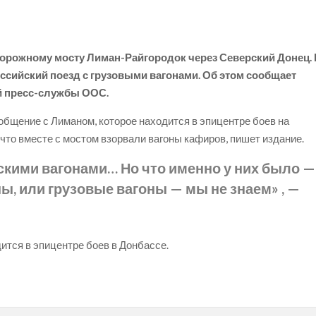
орожному мосту Лиман-Райгородок через Северский Донец.
ссийский поезд с грузовыми вагонами. Об этом сообщает
й пресс-службы ООС.
бщение с Лиманом, которое находится в эпицентре боев на
что вместе с мостом взорвали вагоны кафиров, пишет издание.
скими вагонами… Но что именно у них было —
ы, или грузовые вагоны — мы не знаем» , —
ится в эпицентре боев в Донбассе.