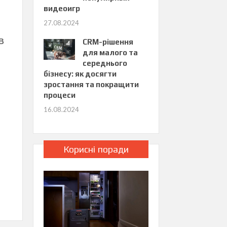
видеоигр
27.08.2024
 В
CRM-рішення
для малого та
середнього
бізнесу: як досягти
зростання та покращити
процеси
16.08.2024
Корисні поради