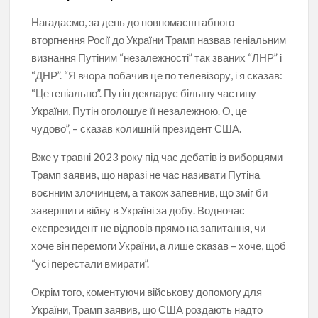
Нагадаємо, за день до повномасштабного
вторгнення Росії до України Трамп назвав геніальним
визнання Путіним “незалежності” так званих “ЛНР” і
“ДНР”. “Я вчора побачив це по телевізору, і я сказав:
“Це геніально”. Путін декларує більшу частину
України, Путін оголошує її незалежною. О, це
чудово”, – сказав колишній президент США.
Вже у травні 2023 року під час дебатів із виборцями
Трамп заявив, що наразі не час називати Путіна
воєнним злочинцем, а також запевнив, що зміг би
завершити війну в Україні за добу. Водночас
експрезидент не відповів прямо на запитання, чи
хоче він перемоги України, а лише сказав – хоче, щоб
“усі перестали вмирати”.
Окрім того, коментуючи військову допомогу для
України, Трамп заявив, що США роздають надто