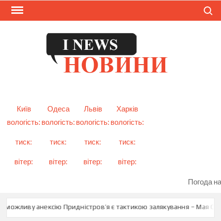
Skip
Search
to
content
I
Смарт
новини
NEW
України
і світу
Київ
Одеса
Львів
Харків
вологість:
вологість:
вологість:
вологість:
тиск:
тиск:
тиск:
тиск:
вітер:
вітер:
вітер:
вітер:
Погода на
 можливу анексію Придністров’я є тактикою залякування – Мая Санд