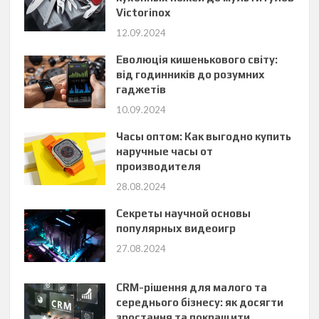
Victorinox
12.09.2024
Еволюція кишенькового світу:
від годинників до розумних
гаджетів
10.09.2024
Часы оптом: Как выгодно купить
наручные часы от
производителя
28.08.2024
Секреты научной основы
популярных видеоигр
27.08.2024
CRM-рішення для малого та
середнього бізнесу: як досягти
зростання та покращити