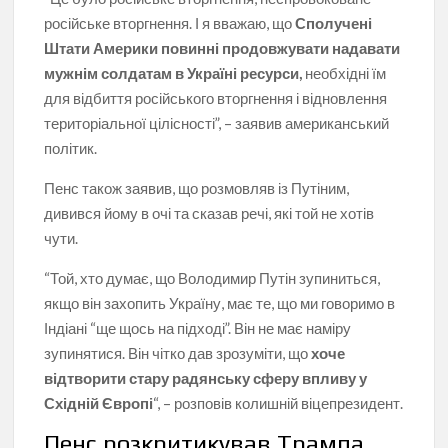
російське вторгнення. І я вважаю, що
Сполучені
Штати Америки повинні продовжувати надавати
мужнім солдатам в Україні ресурси,
необхідні їм
для відбиття російського вторгнення і відновлення
територіальної цілісності”, – заявив американський
політик.
Пенс також заявив, що розмовляв із Путіним,
дивився йому в очі та сказав речі, які той не хотів
чути.
“Той, хто думає, що Володимир Путін зупиниться,
якщо він захопить Україну, має те, що ми говоримо в
Індіані “ще щось на підході”. Він не має наміру
зупинятися. Він чітко дав зрозуміти, що
хоче
відтворити стару радянську сферу впливу у
Східній Європі
“, – розповів колишній віцепрезидент.
Пенс розкритикував Трампа