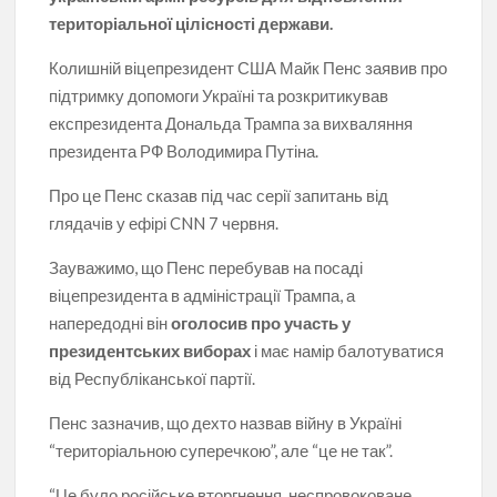
територіальної цілісності держави.
Колишній віцепрезидент США Майк Пенс заявив про
підтримку допомоги Україні та розкритикував
експрезидента Дональда Трампа за вихваляння
президента РФ Володимира Путіна.
Про це Пенс сказав під час серії запитань від
глядачів у ефірі CNN 7 червня.
Зауважимо, що Пенс перебував на посаді
віцепрезидента в адміністрації Трампа, а
напередодні він
оголосив про участь у
президентських виборах
і має намір балотуватися
від Республіканської партії.
Пенс зазначив, що дехто назвав війну в Україні
“територіальною суперечкою”, але “це не так”.
“Це було російське вторгнення, неспровоковане