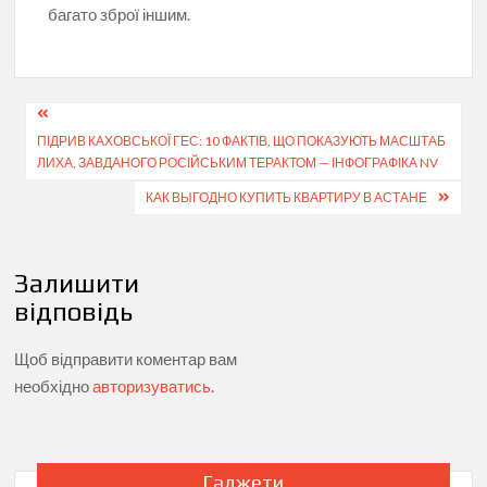
багато зброї іншим.
Навігація
ПІДРИВ КАХОВСЬКОЇ ГЕС: 10 ФАКТІВ, ЩО ПОКАЗУЮТЬ МАСШТАБ
записів
ЛИХА, ЗАВДАНОГО РОСІЙСЬКИМ ТЕРАКТОМ — ІНФОГРАФІКА NV
КАК ВЫГОДНО КУПИТЬ КВАРТИРУ В АСТАНЕ
Залишити
відповідь
Щоб відправити коментар вам
необхідно
авторизуватись
.
Гаджети