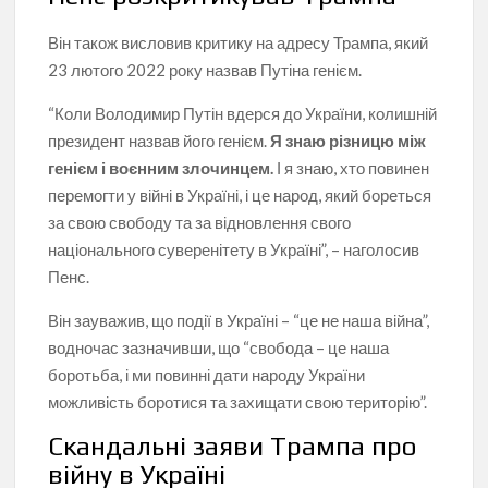
Він також висловив критику на адресу Трампа, який
23 лютого 2022 року назвав Путіна генієм.
“Коли Володимир Путін вдерся до України, колишній
президент назвав його генієм.
Я знаю різницю між
генієм і воєнним злочинцем.
І я знаю, хто повинен
перемогти у війні в Україні, і це народ, який бореться
за свою свободу та за відновлення свого
національного суверенітету в Україні”, – наголосив
Пенс.
Він зауважив, що події в Україні – “це не наша війна”,
водночас зазначивши, що “свобода – це наша
боротьба, і ми повинні дати народу України
можливість боротися та захищати свою територію”.
Скандальні заяви Трампа про
війну в Україні