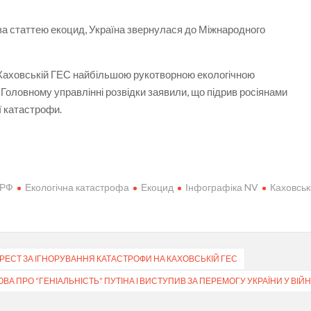
за статтею екоцид, Україна звернулася до Міжнародного
 Каховській ГЕС найбільшою рукотворною екологічною
 Головному управлінні розвідки заявили, що підрив росіянами
ї катастрофи.
 РФ
Екологічна катастрофа
Екоцид
Інфографіка NV
Каховсь
ХРЕСТ ЗА ІГНОРУВАННЯ КАТАСТРОФИ НА КАХОВСЬКІЙ ГЕС
А ПРО “ГЕНІАЛЬНІСТЬ” ПУТІНА І ВИСТУПИВ ЗА ПЕРЕМОГУ УКРАЇНИ У ВІЙН