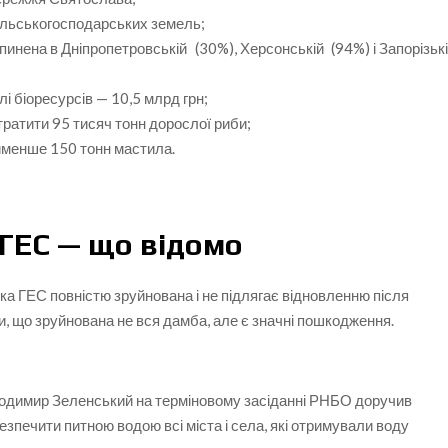
сільськогосподарських земель;
пинена в Дніпропетровській
(
30%), Херсонській
(
94%) і Запорізьк
лі біоресурсів — 10,5 млрд грн;
втратити 95 тисяч тонн дорослої риби;
йменше 150 тонн мастила.
 ГЕС — що відомо
ка ГЕС повністю зруйнована і не підлягає відновленню після
и, що зруйнована не вся дамба, але є значні пошкодження.
лодимир Зеленський на терміновому засіданні РНБО доручив
безпечити питною водою всі міста і села, які отримували воду