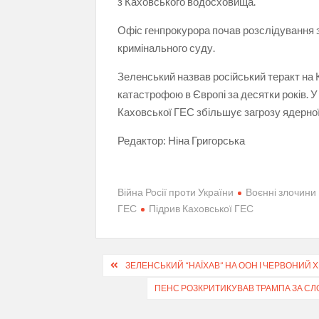
з Каховського водосховища.
Офіс генпрокурора почав розслідування 
кримінального суду.
Зеленський назвав російський теракт на
катастрофою в Європі за десятки років. У
Каховської ГЕС збільшує загрозу ядерно
Редактор:
Ніна Григорська
Війна Росії проти України
Воєнні злочини
ГЕС
Підрив Каховської ГЕС
Навігація
ЗЕЛЕНСЬКИЙ “НАЇХАВ” НА ООН І ЧЕРВОНИЙ 
записів
ПЕНС РОЗКРИТИКУВАВ ТРАМПА ЗА СЛОВ