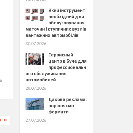
Який інструмент
необхідний для
обслуговування
маточин і ступичних вузлів
вантажних автомобілів
30.07.2026
Сервисный
центр в Буче для
профессиональн
ого обслуживания
автомобилей
ка
28.07.2026
Дахова реклама:
порівняємо
формати
І
27.07.2026