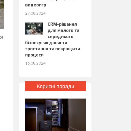
видеоигр
27.08.2024
CRM-рішення
для малого та
середнього
ої
бізнесу: як досягти
зростання та покращити
процеси
16.08.2024
Корисні поради