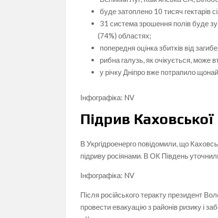
буде затоплено 10 тисяч гектарів 
31 система зрошення полів буде зу
(
74%) областях;
попередня оцінка збитків від загибе
рибна галузь, як очікується, може 
у річку Дніпро вже потрапило щона
Інфографіка: NV
Підрив Каховської
В Укргідроенерго повідомили, що Каховсь
підриву росіянами. В ОК Південь уточнил
Інфографіка: NV
Після російського теракту президент Во
провести евакуацію з районів ризику і за