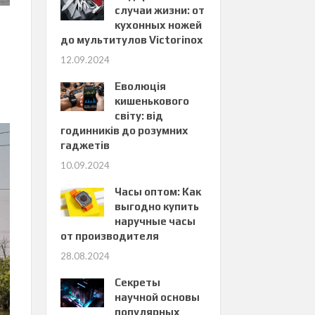
случаи жизни: от
кухонных ножей
до мультитулов Victorinox
12.09.2024
Еволюція
кишенькового
світу: від
годинників до розумних
гаджетів
10.09.2024
Часы оптом: Как
выгодно купить
наручные часы
от производителя
28.08.2024
Секреты
научной основы
популярных