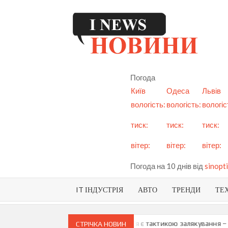
Skip
to
content
I
См
но
Ук
Погода
і с
Київ
Одеса
Львів
вологість:
вологість:
вологіс
тиск:
тиск:
тиск:
вітер:
вітер:
вітер:
Погода на 10 днів від
sinopti
IT ІНДУСТРІЯ
АВТО
ТРЕНДИ
ТЕ
 про можливу анексію Придністров’я є тактикою залякування – Мая 
СТРІЧКА НОВИН