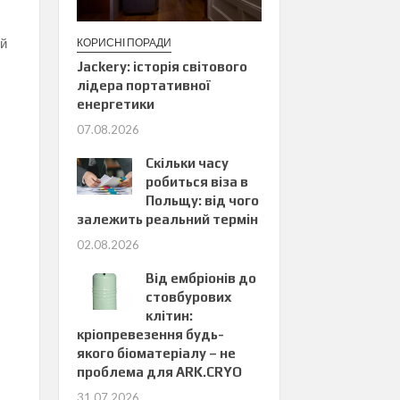
ій
КОРИСНІ ПОРАДИ
Jackery: історія світового
лідера портативної
енергетики
07.08.2026
Скільки часу
робиться віза в
Польщу: від чого
залежить реальний термін
02.08.2026
Від ембріонів до
стовбурових
клітин:
кріопревезення будь-
якого біоматеріалу – не
проблема для ARK.CRYO
31.07.2026