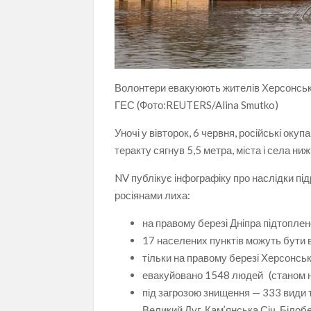
Волонтери евакуюють жителів Херсонсько
ГЕС (Фото:REUTERS/Alina Smutko)
Уночі у вівторок, 6 червня, російські оку
теракту сягнув 5,5 метра, міста і села ни
NV публікує інфографіку про наслідки пі
росіянами лиха:
на правому березі Дніпра підтоплен
17 населених пунктів можуть бути 
тільки на правому березі Херсонськ
евакуйовано
1548 людей
(
станом н
під загрозою знищення — 333 види 
Великий Луг, Кам’янська Січ, Біло