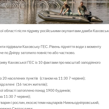
ї області після підриву російськими окупантами дамби Каховськ
панти підірвали Каховську ГЕС. Рівень підняття води з моменту
жче по Дніпру затопило повністю або частково.
дриву Каховської ГЕС із 10 фактами про масштаб заподіяного
о 20 населених пунктів
(
станом на 11:30 7 червня);
відселені
(
16 тисяч жителів);
ої області затоплено понад 1900 будинків;
а 11:30 7 червня);
тварин і рослин, екосистеми нацпарків Нижньодніпровський,
бережжя Святослава;