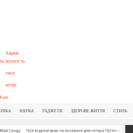
арт
вини
NEWS
раїни
віту
Харків
ть:
вологість:
тиск:
вітер:
k.ua
ХНІКА
НАУКА
ГАДЖЕТИ
ЗДОРОВЕ ЖИТТЯ
СТИЛЬ
Санду
Туск відреагував на послання диктатора Путіна до росіян