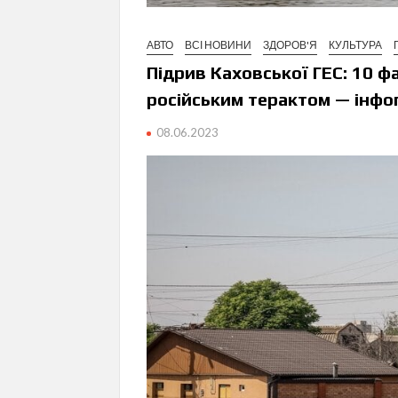
АВТО
ВСІ НОВИНИ
ЗДОРОВ'Я
КУЛЬТУРА
Підрив Каховської ГЕС: 10 ф
російським терактом — інфо
08.06.2023