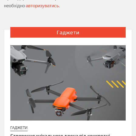
необхідно
авторизуватись
.
Гаджети
ГАДЖЕТИ
Створення унікального дрона під конкретні