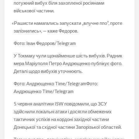
потужний вибух біля захопленої росіянами
військової частини.
«
Рашисти намагались запускати „влучне ппо“, проте
запізнились», — каже Федоров.
Фото: Іван Федоров/Telegram
У Токмаку чули щонайменше шість вибухів. Радник
мера Маріуполя Петро Андрющенко публікує фото.
Деталі щодо вибухів уточнюють.
Фото: Андрющенко Time/Telegram
Фото:
Андрющенко Time/Telegram
5 червня аналітики ISW повідомили, що ЗСУ
здійснили локальні атаки і досягли обмежених
тактичних успіхів на кордоні західної частини
Донецької та східної частини Запорізької областей.