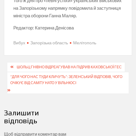
Того ж дня про «певні успіхи» українських військових
на Запорізькому напрямку повідомила й заступниця
міністра оборони Ганна Маляр.
Редактор:
Катерина Денісова
Вибух
Запорізька область
Мелітополь
Навігація
ШОЛЬЦ ГНІВНО ВІДРЕАГУВАВ НА ПІДРИВ КАХОВСЬКОЇ ГЕС
записів
“ДЛЯ ЧОГО НАС ТУДИ КЛИЧУТЬ”: ЗЕЛЕНСЬКИЙ ВІДПОВІВ, ЧОГО
ОЧІКУЄ ВІД САМІТУ НАТО У ВІЛЬНЮСІ
Залишити
відповідь
Щоб відправити коментар вам