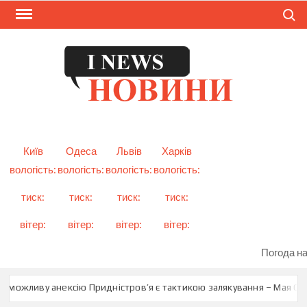
Skip
Search
to
content
I
Смарт
новини
NEW
України
і світу
Київ
Одеса
Львів
Харків
вологість:
вологість:
вологість:
вологість:
тиск:
тиск:
тиск:
тиск:
вітер:
вітер:
вітер:
вітер:
Погода на
 можливу анексію Придністров’я є тактикою залякування – Мая Сан