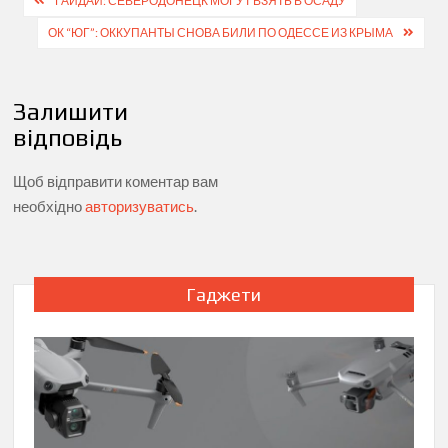
Навігація
ГАЙДАЙ: СЕВЕРОДОНЕЦК МОГУТ ВЗЯТЬ В ОСАДУ
записів
ОК “ЮГ”: ОККУПАНТЫ СНОВА БИЛИ ПО ОДЕССЕ ИЗ КРЫМА
Залишити
відповідь
Щоб відправити коментар вам
необхідно
авторизуватись
.
Гаджети