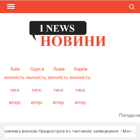
Skip
Search
to
content
I
Смарт
новини
NEW
України
і світу
Київ
Одеса
Львів
Харків
вологість:
вологість:
вологість:
вологість:
тиск:
тиск:
тиск:
тиск:
вітер:
вітер:
вітер:
вітер:
Погода на
можливу анексію Придністров’я є тактикою залякування – Мая Санд