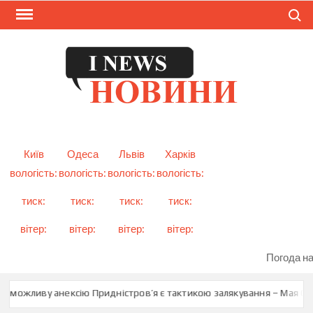
Skip
Search
to
content
I
Смарт
новини
NEW
України
і світу
Київ
Одеса
Львів
Харків
вологість:
вологість:
вологість:
вологість:
тиск:
тиск:
тиск:
тиск:
вітер:
вітер:
вітер:
вітер:
Погода на
о можливу анексію Придністров’я є тактикою залякування – Мая Сан