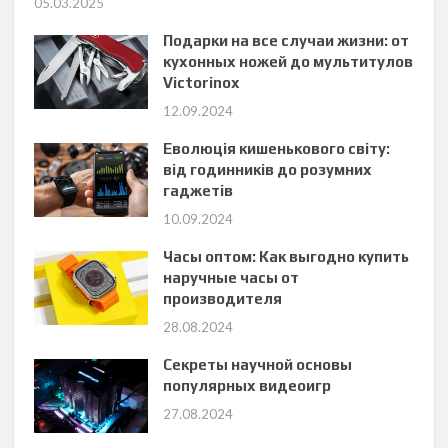
05.03.2025
Подарки на все случаи жизни: от
кухонных ножей до мультитулов
Victorinox
12.09.2024
Еволюція кишенькового світу:
від годинників до розумних
гаджетів
10.09.2024
Часы оптом: Как выгодно купить
наручные часы от
производителя
28.08.2024
Секреты научной основы
популярных видеоигр
27.08.2024