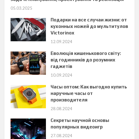
05.03.2025
Подарки на все случаи жизни: от
кухонных ножей до мультитулов
Victorinox
12.09.2024
Еволюція кишенькового світу:
від годинників до розумних
гаджетів
10.09.2024
Часы оптом: Как выгодно купить
наручные часы от
производителя
28.08.2024
Секреты научной основы
популярных видеоигр
27.08.2024