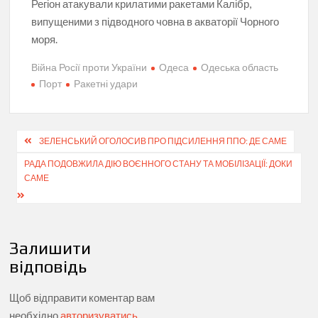
Регіон атакували крилатими ракетами Калібр,
випущеними з підводного човна в акваторії Чорного
моря.
Війна Росії проти України
Одеса
Одеська область
Порт
Ракетні удари
Навігація
ЗЕЛЕНСЬКИЙ ОГОЛОСИВ ПРО ПІДСИЛЕННЯ ППО: ДЕ САМЕ
записів
РАДА ПОДОВЖИЛА ДІЮ ВОЄННОГО СТАНУ ТА МОБІЛІЗАЦІЇ: ДОКИ
САМЕ
Залишити
відповідь
Щоб відправити коментар вам
необхідно
авторизуватись
.