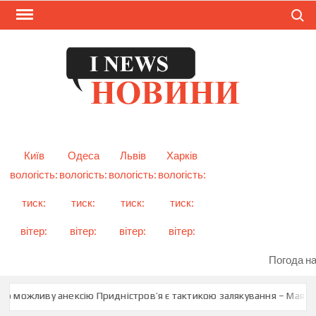
Skip
Search
to
content
I
Смарт
новини
NEW
України
і світу
Київ
Одеса
Львів
Харків
вологість:
вологість:
вологість:
вологість:
тиск:
тиск:
тиск:
тиск:
вітер:
вітер:
вітер:
вітер:
Погода на
о можливу анексію Придністров’я є тактикою залякування – Мая Са