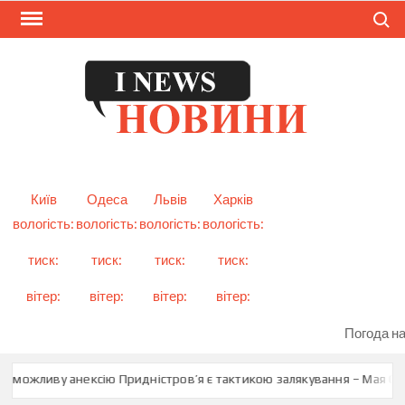
Skip
Search
to
content
I
Смарт
новини
NEW
України
і світу
Київ
Одеса
Львів
Харків
вологість:
вологість:
вологість:
вологість:
тиск:
тиск:
тиск:
тиск:
вітер:
вітер:
вітер:
вітер:
Погода на
о можливу анексію Придністров’я є тактикою залякування – Мая Сан