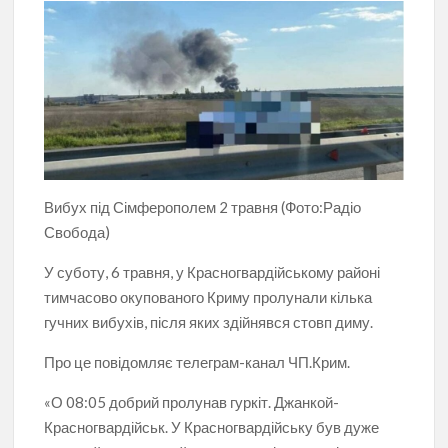
Вибух під Сімферополем 2 травня (Фото:Радіо
Свобода)
У суботу, 6 травня, у Красногвардійському районі
тимчасово окупованого Криму пролунали кілька
гучних вибухів, після яких здійнявся стовп диму.
Про це повідомляє телеграм-канал ЧП.Крим.
«О 08:05 добрий пролунав гуркіт. Джанкой-
Красногвардійськ. У Красногвардійську був дуже