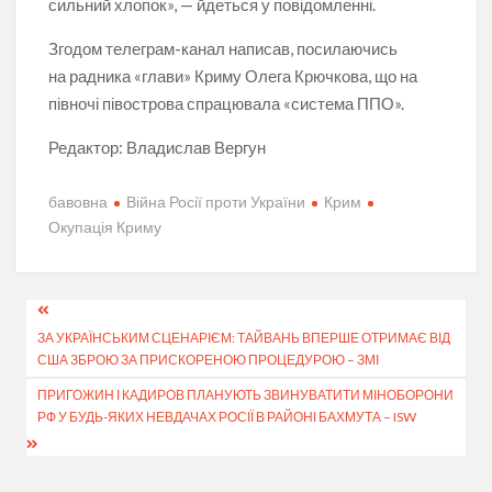
сильний хлопок», — йдеться у повідомленні.
Згодом телеграм-канал написав, посилаючись
на радника
«
глави» Криму Олега Крючкова, що на
півночі півострова спрацювала
«
система ППО».
Редактор:
Владислав Вергун
бавовна
Війна Росії проти України
Крим
Окупація Криму
Навігація
ЗА УКРАЇНСЬКИМ СЦЕНАРІЄМ: ТАЙВАНЬ ВПЕРШЕ ОТРИМАЄ ВІД
записів
США ЗБРОЮ ЗА ПРИСКОРЕНОЮ ПРОЦЕДУРОЮ – ЗМІ
ПРИГОЖИН І КАДИРОВ ПЛАНУЮТЬ ЗВИНУВАТИТИ МІНОБОРОНИ
РФ У БУДЬ-ЯКИХ НЕВДАЧАХ РОСІЇ В РАЙОНІ БАХМУТА – ISW