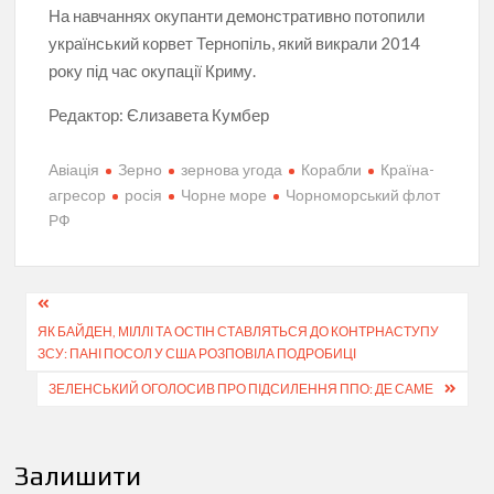
На навчаннях окупанти демонстративно потопили
український корвет Тернопіль, який викрали 2014
року під час окупації Криму.
Редактор:
Єлизавета Кумбер
Авіація
Зерно
зернова угода
Корабли
Країна-
агресор
росія
Чорне море
Чорноморський флот
РФ
Навігація
ЯК БАЙДЕН, МІЛЛІ ТА ОСТІН СТАВЛЯТЬСЯ ДО КОНТРНАСТУПУ
записів
ЗСУ: ПАНІ ПОСОЛ У США РОЗПОВІЛА ПОДРОБИЦІ
ЗЕЛЕНСЬКИЙ ОГОЛОСИВ ПРО ПІДСИЛЕННЯ ППО: ДЕ САМЕ
Залишити