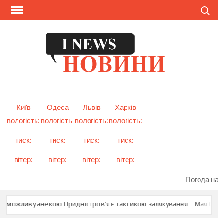
Skip
Search
to
content
I
Смарт
новини
NEW
України
і світу
Київ
Одеса
Львів
Харків
вологість:
вологість:
вологість:
вологість:
тиск:
тиск:
тиск:
тиск:
вітер:
вітер:
вітер:
вітер:
Погода на
 можливу анексію Придністров’я є тактикою залякування – Мая Сан