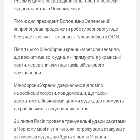
Разом із цим Москва відкликала гарантії безпеки
судноплавства в Чорному морі.
Того ж дня президент Володимир Зеленський
запропонував продовжити роботу зернової угоди
без участі росіян — спільно з Туреччиною та ООН.
Після цього Міноборони країни-агресора заявило,
що вважатиме всі судна, які прямують в українські
порти, перевізниками вантажів військового
призначення.
Міноборони України дзеркально відповіло
на російські погрози, повідомивши, що також
вважатиме військовими цілями судна, що прямують
до російських та окупованих портів.
21 липня Росія провела тренувальні удари ракетами
в Чорному морі після того, як погрожувала атакувати
всі морські судна, що йдуть у порти України.