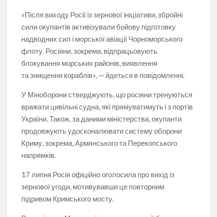
«Після виходу Росії із зернової ініціативи, збройні
сили окупантів активізували бойову підготовку
надводних сил і морської авіації Чорноморського
флоту. Росіяни, зокрема, відпрацьовують
блокування морських районів, виявлення
та знищення кораблів», — йдеться в повідомленні.
У Міноборони стверджують, що росіяни тренуються
вражати цивільні судна, які прямуватимуть і з портів
України. Також, за даними міністерства, окупанти
продовжують удосконалювати систему оборони
Криму, зокрема, Армянського та Перекопського
напрямків.
17 липня Росія офіційно оголосила про вихід із
зернової угоди, мотивувавши це повторним
підривом Кримського мосту.