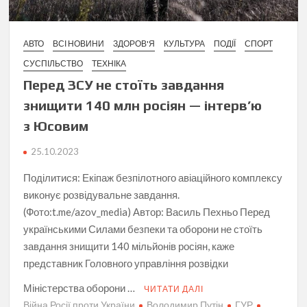
АВТО
ВСІ НОВИНИ
ЗДОРОВ'Я
КУЛЬТУРА
ПОДІЇ
СПОРТ
СУСПІЛЬСТВО
ТЕХНІКА
Перед ЗСУ не стоїть завдання
знищити 140 млн росіян — інтерв’ю
з Юсовим
25.10.2023
Поділитися: Екіпаж безпілотного авіаційного комплексу
виконує розвідувальне завдання.
(Фото:t.me/azov_media) Автор: Василь Пехньо Перед
українськими Силами безпеки та оборони не стоїть
завдання знищити 140 мільйонів росіян, каже
представник Головного управління розвідки
Міністерства оборони …
ЧИТАТИ ДАЛІ
Війна Росії проти України
Володимир Путін
ГУР