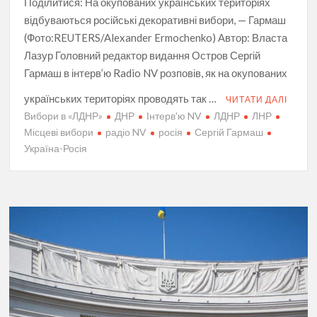
Поділитися: На окупованих українських територіях
відбуваються російські декоративні вибори, — Гармаш
(Фото:REUTERS/Alexander Ermochenko) Автор: Власта
Лазур Головний редактор видання Остров Сергій
Гармаш в інтерв’ю Radio NV розповів, як на окупованих
українських територіях проводять так …
ЧИТАТИ ДАЛІ
Вибори в «ЛДНР»
ДНР
Інтерв'ю NV
ЛДНР
ЛНР
Місцеві вибори
радіо NV
росія
Сергій Гармаш
Україна-Росія