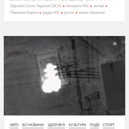
Збройні Сили України (ЗСУ)
Інтерв'ю NV
китай
Північна Корея
радіо NV
росія
сили оборони
АВТО
ВСІ НОВИНИ
ЗДОРОВ'Я
КУЛЬТУРА
ПОДІЇ
СПОРТ