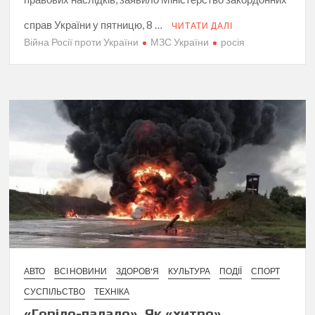
справ України у пятницю, 8 …
ЧИТАТИ ДАЛІ
Війна Росії проти України
МЗС України
росія
АВТО
ВСІ НОВИНИ
ЗДОРОВ'Я
КУЛЬТУРА
ПОДІЇ
СПОРТ
СУСПІЛЬСТВО
ТЕХНІКА
«Горіло-палало». Як «хитро»