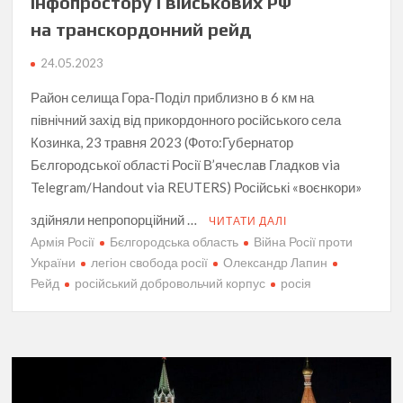
інфопростору і військових РФ
на транскордонний рейд
24.05.2023
Район селища Гора-Поділ приблизно в 6 км на
північний захід від прикордонного російського села
Козинка, 23 травня 2023 (Фото:Губернатор
Бєлгородської області Росії В’ячеслав Гладков via
Telegram/Handout via REUTERS) Російські «воєнкори»
здійняли непропорційний …
ЧИТАТИ ДАЛІ
Армія Росії
Бєлгородська область
Війна Росії проти
України
легіон свобода росії
Олександр Лапин
Рейд
російський добровольчий корпус
росія