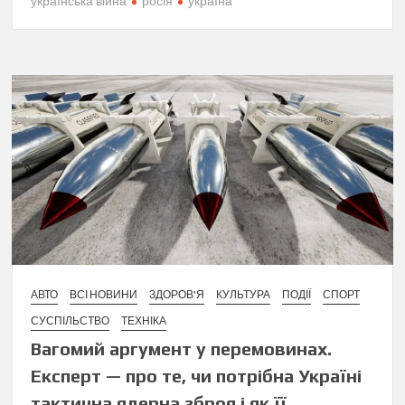
українська війна
росія
україна
АВТО
ВСІ НОВИНИ
ЗДОРОВ'Я
КУЛЬТУРА
ПОДІЇ
СПОРТ
СУСПІЛЬСТВО
ТЕХНІКА
Вагомий аргумент у перемовинах.
Експерт — про те, чи потрібна Україні
тактична ядерна зброя і як її