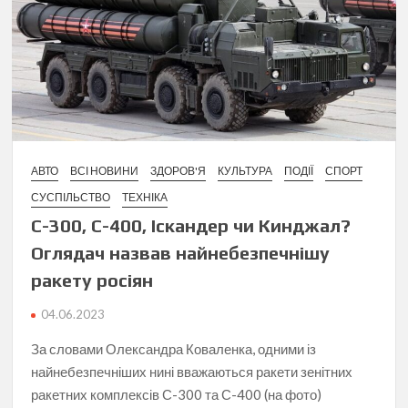
АВТО
ВСІ НОВИНИ
ЗДОРОВ'Я
КУЛЬТУРА
ПОДІЇ
СПОРТ
СУСПІЛЬСТВО
ТЕХНІКА
С-300, С-400, Іскандер чи Кинджал?
Оглядач назвав найнебезпечнішу
ракету росіян
04.06.2023
За словами Олександра Коваленка, одними із
найнебезпечніших нині вважаються ракети зенітних
ракетних комплексів С-300 та С-400 (на фото)