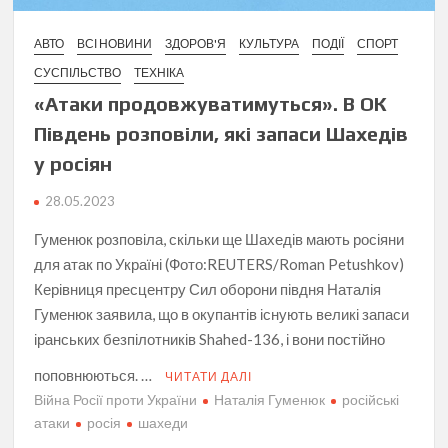
АВТО
ВСІ НОВИНИ
ЗДОРОВ'Я
КУЛЬТУРА
ПОДІЇ
СПОРТ
СУСПІЛЬСТВО
ТЕХНІКА
«Атаки продовжуватимуться». В ОК
Південь розповіли, які запаси Шахедів
у росіян
28.05.2023
Гуменюк розповіла, скільки ще Шахедів мають росіяни
для атак по Україні (Фото:REUTERS/Roman Petushkov)
Керівниця пресцентру Сил оборони півдня Наталія
Гуменюк заявила, що в окупантів існують великі запаси
іранських безпілотників Shahed-136, і вони постійно
поповнюються. …
ЧИТАТИ ДАЛІ
Війна Росії проти України
Наталія Гуменюк
російські
атаки
росія
шахеди