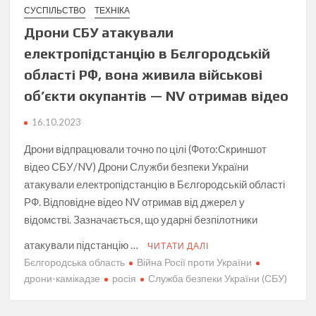
СУСПІЛЬСТВО
ТЕХНІКА
Дрони СБУ атакували
електропідстанцію в Бєлгородській
області РФ, вона живила військові
об’єкти окупантів — NV отримав відео
16.10.2023
Дрони відпрацювали точно по цілі (Фото:Скриншот
відео СБУ/NV) Дрони Служби безпеки України
атакували електропідстанцію в Бєлгородській області
РФ. Відповідне відео NV отримав від джерел у
відомстві. Зазначається, що ударні безпілотники
атакували підстанцію …
ЧИТАТИ ДАЛІ
Бєлгородська область
Війна Росії проти України
дрони-камікадзе
росія
Служба безпеки України (СБУ)