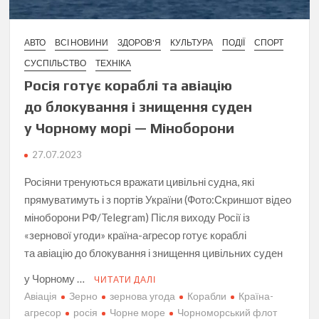
АВТО
ВСІ НОВИНИ
ЗДОРОВ'Я
КУЛЬТУРА
ПОДІЇ
СПОРТ
СУСПІЛЬСТВО
ТЕХНІКА
Росія готує кораблі та авіацію
до блокування і знищення суден
у Чорному морі — Міноборони
27.07.2023
Росіяни тренуються вражати цивільні судна, які
прямуватимуть і з портів України (Фото:Скриншот відео
міноборони РФ/Telegram) Після виходу Росії із
«зернової угоди» країна-агресор готує кораблі
та авіацію до блокування і знищення цивільних суден
у Чорному …
ЧИТАТИ ДАЛІ
Авіація
Зерно
зернова угода
Корабли
Країна-
агресор
росія
Чорне море
Чорноморський флот