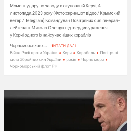
Момент удару по заводу в окупованій Керчі, 4
листопада 2023 року (Фото:скриншот відео / Крымский
ветер / Telegram) Командувач Повітряних сил генерал-
лейтенант Микола Олещук підтвердив ураження
у Керчі одного із найсучасніших кораблів
Чорноморського …
ЧИТАТИ ДАЛІ
Війна Росії проти України
Керч
Корабель
Повітряні
сили Збройних сил України
росія
Чорне море
Чорноморський флот РФ