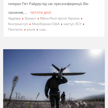
генерал Пет Райдер під час пресконференції. Він
зазначив, …
ЧИТАТИ ДАЛІ
Авдіївка
Бахмут
Війна Росії проти України
Контрнаступ
Міноборони США
наступ ЗСУ
Пентагон
росія
сша