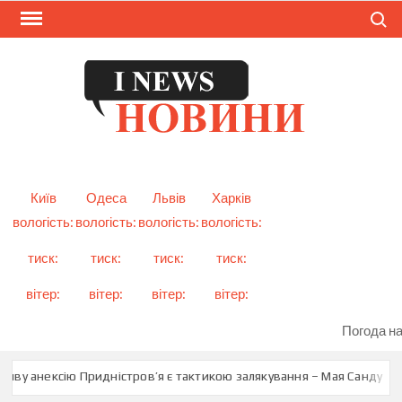
Skip
Search
to
content
I
Смарт
новини
NEW
України
і світу
Київ
Одеса
Львів
Харків
вологість:
вологість:
вологість:
вологість:
тиск:
тиск:
тиск:
тиск:
вітер:
вітер:
вітер:
вітер:
Погода на
ексію Придністров’я є тактикою залякування – Мая Санду
Туск ві