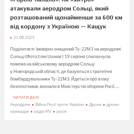
атакували аеродром Сольці, який
розташований щонайменше за 600 км
від кордону з Україною — Кащук
21.08.2023
Поділитися: Імовірно знищений Ту-22М3 на аеродромі
Сольці (Фото:t.me/zsuwar) 19 серпня спалахнула
пожежа на військовому аеродромі Сольці
у Новгородській області, де базуються стратегічні
бомбардувальники Ту-22М3. Йдеться про атаку
безпілотників, визнали в Міністерстві оборони Росії. …
ЧИТАТИ ДАЛІ
Аеродром
Війна Росії проти України
Дрони
дрони-
камікадзе
радіо NV
росія