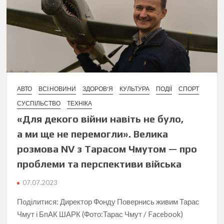
АВТО
ВСІ НОВИНИ
ЗДОРОВ'Я
КУЛЬТУРА
ПОДІЇ
СПОРТ
СУСПІЛЬСТВО
ТЕХНІКА
«Для декого війни навіть не було,
а ми ще не перемогли». Велика
розмова NV з Тарасом Чмутом — про
проблеми та перспективи війська
07.07.2023
Поділитися: Директор Фонду Повернись живим Тарас
Чмут і БпАК ШАРК (Фото:Тарас Чмут / Facebook)