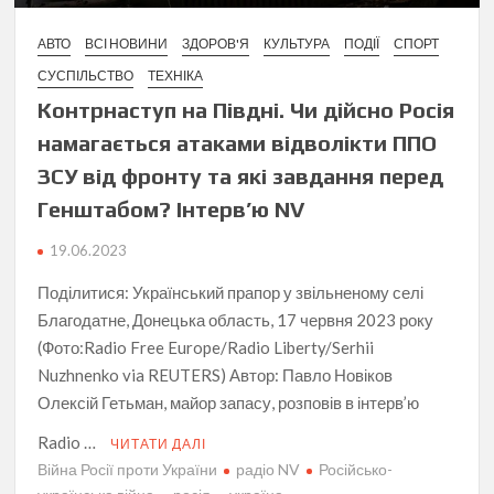
АВТО
ВСІ НОВИНИ
ЗДОРОВ'Я
КУЛЬТУРА
ПОДІЇ
СПОРТ
СУСПІЛЬСТВО
ТЕХНІКА
Контрнаступ на Півдні. Чи дійсно Росія
намагається атаками відволікти ППО
ЗСУ від фронту та які завдання перед
Генштабом? Інтерв’ю NV
19.06.2023
Поділитися: Український прапор у звільненому селі
Благодатне, Донецька область, 17 червня 2023 року
(Фото:Radio Free Europe/Radio Liberty/Serhii
Nuzhnenko via REUTERS) Автор: Павло Новіков
Олексій Гетьман, майор запасу, розповів в інтерв’ю
Radio …
ЧИТАТИ ДАЛІ
Війна Росії проти України
радіо NV
Російсько-