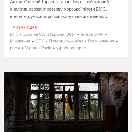
Автор: Олексій Тарасов Тарас Чмут — військовий
аналітик, сержант резерву морської піхоти ВМС,
волонтер, учасник російсько-української війни. …
ЧИТАТИ ДАЛІ
ВПК
Збройні Сили України (ЗСУ)
Інтерв'ю NV
Мінування
ОПК
Повернись живим
Розмінування
росія
Україна-Росія
укроборонпром