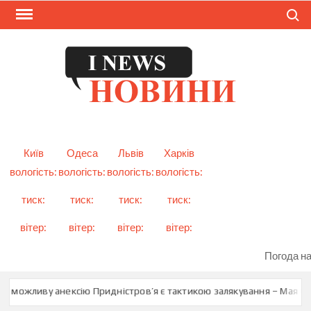
Skip
Search
to
content
I
Смарт
новини
NEW
України
і світу
Київ
Одеса
Львів
Харків
вологість:
вологість:
вологість:
вологість:
тиск:
тиск:
тиск:
тиск:
вітер:
вітер:
вітер:
вітер:
Погода на
о можливу анексію Придністров’я є тактикою залякування – Мая Сан