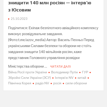
знищити 140 млн росіян — інтерв’ю
з Юсовим
25.10.2023
Поділитися: Екіпаж безпілотного авіаційного комплексу
виконує розвідувальне завдання.
(Фото:t.me/azov_media) Автор: Василь Пехньо Перед
українськими Силами безпеки та оборони не стоїть
завдання знищити 140 мільйонів росіян, каже
представник Головного управління розвідки
Міністерства оборони …
ЧИТАТИ ДАЛІ
Війна Росії проти України
Володимир Путін
ГУР
Збройні Сили України (ЗСУ)
Інтерв'ю NV
китай
Північна Корея
радіо NV
росія
сили оборони