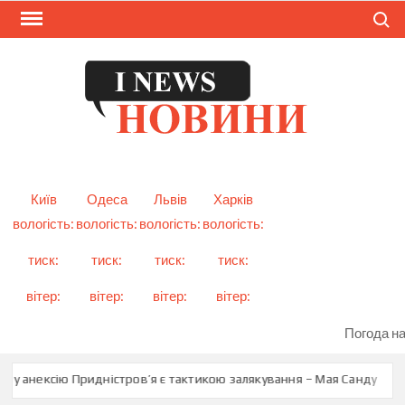
Skip
Search
to
content
I
Смарт
новини
NEW
України
і світу
Київ
Одеса
Львів
Харків
вологість:
вологість:
вологість:
вологість:
тиск:
тиск:
тиск:
тиск:
вітер:
вітер:
вітер:
вітер:
Погода на
у анексію Придністров’я є тактикою залякування – Мая Санду
Туск