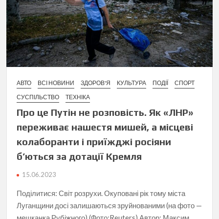
АВТО
ВСІ НОВИНИ
ЗДОРОВ'Я
КУЛЬТУРА
ПОДІЇ
СПОРТ
СУСПІЛЬСТВО
ТЕХНІКА
Про це Путін не розповість. Як «ЛНР»
переживає нашестя мишей, а місцеві
колаборанти і приїжджі росіяни
б’ються за дотації Кремля
15.06.2023
Поділитися: Світ розрухи. Окуповані рік тому міста
Луганщини досі залишаються зруйнованими (на фото —
мешканка Рубіжного) (Фото:Reuters) Автор: Максим