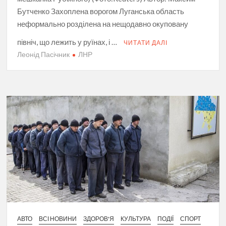
Бутченко Захоплена ворогом Луганська область
неформально розділена на нещодавно окуповану
північ, що лежить у руїнах, і …
ЧИТАТИ ДАЛІ
Леонід Пасічник
ЛНР
АВТО
ВСІ НОВИНИ
ЗДОРОВ'Я
КУЛЬТУРА
ПОДІЇ
СПОРТ