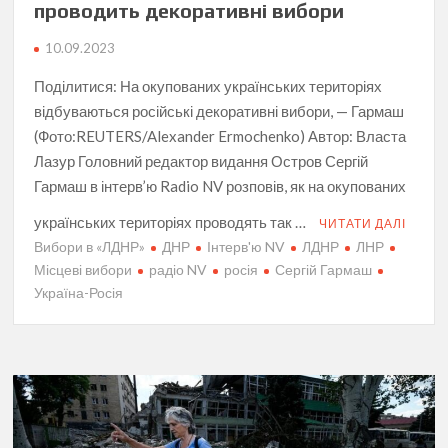
проводить декоративні вибори
10.09.2023
Поділитися: На окупованих українських територіях
відбуваються російські декоративні вибори, — Гармаш
(Фото:REUTERS/Alexander Ermochenko) Автор: Власта
Лазур Головний редактор видання Остров Сергій
Гармаш в інтерв’ю Radio NV розповів, як на окупованих
українських територіях проводять так …
ЧИТАТИ ДАЛІ
Вибори в «ЛДНР»
ДНР
Інтерв'ю NV
ЛДНР
ЛНР
Місцеві вибори
радіо NV
росія
Сергій Гармаш
Україна-Росія