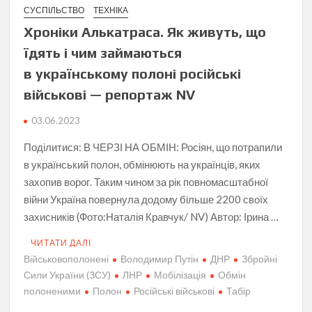
СУСПІЛЬСТВО
ТЕХНІКА
Хроніки Алькатраса. Як живуть, що
їдять і чим займаються
в українському полоні російські
військові — репортаж NV
03.06.2023
Поділитися: В ЧЕРЗІ НА ОБМІН: Росіян, що потрапили
в український полон, обмінюють на українців, яких
захопив ворог. Таким чином за рік повномасштабної
війни Україна повернула додому більше 2200 своїх
захисників (Фото:Наталія Кравчук/ NV) Автор: Ірина …
ЧИТАТИ ДАЛІ
Військовополонені
Володимир Путін
ДНР
Збройні
Сили України (ЗСУ)
ЛНР
Мобілізація
Обмін
полоненими
Полон
Російські військові
Табір