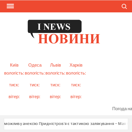
Skip
Search
to
content
I
Смарт
новини
NEW
України
і світу
Київ
Одеса
Львів
Харків
вологість:
вологість:
вологість:
вологість:
тиск:
тиск:
тиск:
тиск:
вітер:
вітер:
вітер:
вітер:
Погода на
о можливу анексію Придністров’я є тактикою залякування – Мая Сан