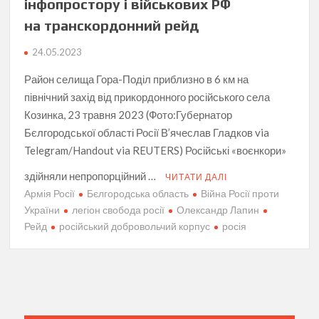
інфопростору і військових РФ
на транскордонний рейд
24.05.2023
Район селища Гора-Поділ приблизно в 6 км на
північний захід від прикордонного російського села
Козинка, 23 травня 2023 (Фото:Губернатор
Бєлгородської області Росії В’ячеслав Гладков via
Telegram/Handout via REUTERS) Російські «воєнкори»
здійняли непропорційний …
ЧИТАТИ ДАЛІ
Армія Росії
Бєлгородська область
Війна Росії проти
України
легіон свобода росії
Олександр Лапин
Рейд
російський добровольчий корпус
росія