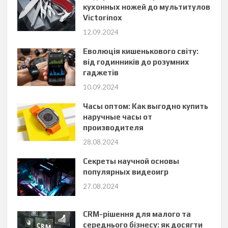
кухонных ножей до мультитулов
Victorinox
12.09.2024
Еволюція кишенькового світу:
від годинників до розумних
гаджетів
10.09.2024
Часы оптом: Как выгодно купить
наручные часы от
производителя
28.08.2024
Секреты научной основы
популярных видеоигр
27.08.2024
CRM-рішення для малого та
середнього бізнесу: як досягти