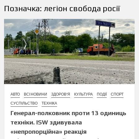
Позначка:
легіон свобода росії
АВТО
ВСІ НОВИНИ
ЗДОРОВ'Я
КУЛЬТУРА
ПОДІЇ
СПОРТ
СУСПІЛЬСТВО
ТЕХНІКА
Генерал-полковник проти 13 одиниць
техніки. ISW здивувала
«непропорційна» реакція